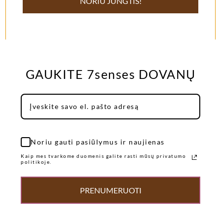
NORIU JUNGTIS!
Turite neatsakytų klausimų?
Pasikalbam
GAUKITE 7senses DOVANŲ
Noriu gauti pasiūlymus ir naujienas
Kaip mes tvarkome duomenis galite rasti mūsų privatumo
politikoje.
PRENUMERUOTI