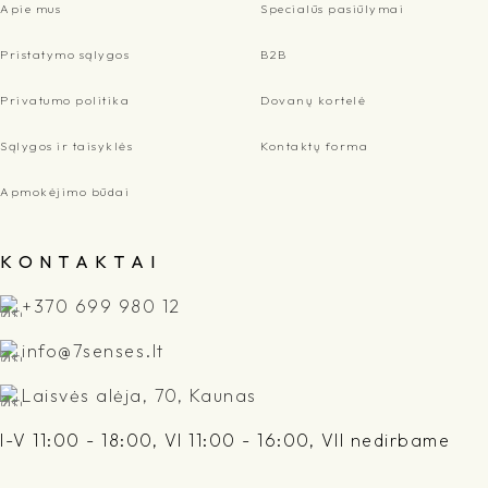
Apie mus
Specialūs pasiūlymai
Pristatymo sąlygos
B2B
Privatumo politika
Dovanų kortelė
Sąlygos ir taisyklės
Kontaktų forma
Apmokėjimo būdai
K O N T A K T A I
+370 699 980 12
info@7senses.lt
Laisvės alėja, 70, Kaunas
I-V 11:00 - 18:00, VI 11:00 - 16:00, VII nedirbame