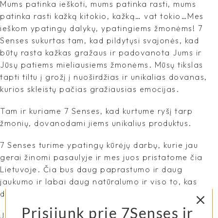
Mums patinka ieškoti, mums patinka rasti, mums
patinka rasti kažką kitokio, kažką… vat tokio…Mes
ieškom ypatingų dalykų, ypatingiems žmonėms! 7
Senses sukurtas tam, kad pildytųsi svajonės, kad
būtų rasta kažkas gražaus ir padovanota Jums ir
Jūsų patiems mieliausiems žmonėms. Mūsų tikslas
tapti tiltu į grožį į nuoširdžias ir unikalias dovanas,
kurios skleistų pačias gražiausias emocijas.
Tam ir kuriame 7 Senses, kad kurtume ryšį tarp
žmonių, dovanodami jiems unikalius produktus.
7 Senses turime ypatingų kūrėjų darbų, kurie jau
gerai žinomi pasaulyje ir mes juos pristatome čia
Lietuvoje. Čia bus daug paprastumo ir daug
jaukumo ir labai daug natūralumo ir viso to, kas
daro mus laimingus!
Prisijunk prie 7Senses ir
Juk svarbiausia, tas ypatingas jausmas, kad tu esi