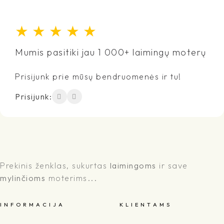
★
★
★
★
★
Mumis pasitiki jau 1 000+ laimingų moterų
Prisijunk prie mūsų bendruomenės ir tu!
Prisijunk:
Prekinis ženklas, sukurtas
laimingoms
ir save
mylinčioms
moterims...
I N F O R M A C I J A
K L I E N T A M S