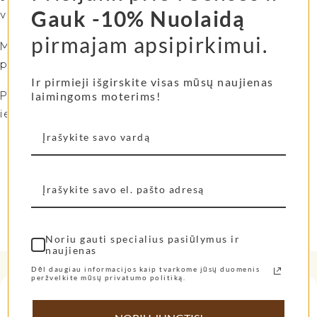
Gauk -10% Nuolaidą
vertas geriausio!
pirmajam apsipirkimui.
Mes ieškosim tų įdomių dalykų, tam kad
padovanotume Jums…
Ir pirmieji išgirskite visas mūsų naujienas
P.S. Daugtaškis visada geriau, nei taškas, kūryba ir
laimingoms moterims!
ieškojimas, neturi pabaigos…
Noriu gauti specialius pasiūlymus ir
naujienas
Dėl daugiau informacijos kaip tvarkome jūsų duomenis
peržvelkite mūsų privatumo politiką.