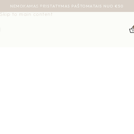
NEMOKAMAS PRISTATYMAS PAŠTOMATAIS NUO €50
Skip to navigation
Skip to main content
a y a &
i d a