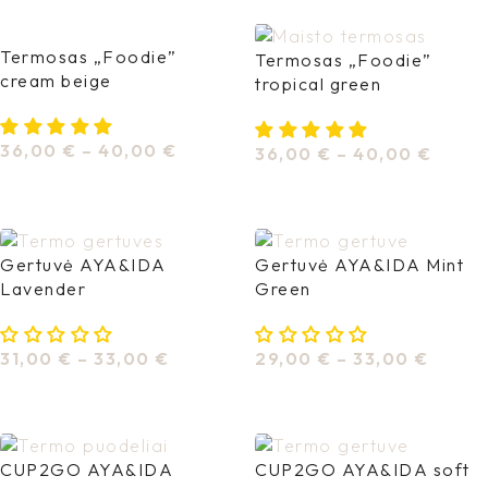
Termosas „Foodie”
Termosas „Foodie”
cream beige
tropical green
36,00
€
–
40,00
€
36,00
€
–
40,00
€
Pasirinkti Savybes
Pasirinkti Savybes
Gertuvė AYA&IDA
Gertuvė AYA&IDA Mint
Lavender
Green
31,00
€
–
33,00
€
29,00
€
–
33,00
€
Pasirinkti Savybes
Pasirinkti Savybes
CUP2GO AYA&IDA
CUP2GO AYA&IDA soft