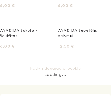
6,00
€
6,00
€
Į Krepšelį
Į Krepšelį
AYA&IDA šakutė –
AYA&IDA šepetėlis
šaukštas
valymui
6,00
€
12,50
€
Į Krepšelį
Į Krepšelį
Rodyti daugiau produktų
Loading...