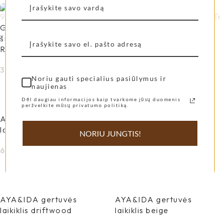
Gertuvė vaikams su
Gertuvė vaikams su
šiaudeliu AYA&IDA Soft
šiaudeliu AYA&IDA
Rose 350 ml
Tropical Green 350 ml
34,00
€
34,00
€
Noriu gauti specialius pasiūlymus ir
Į Krepšelį
Į Krepšelį
naujienas
Dėl daugiau informacijos kaip tvarkome jūsų duomenis
peržvelkite mūsų privatumo politiką.
AYA&IDA gertuvės
AYA&IDA gertuvės
laikiklis soft rose
laikiklis tropical green
NORIU JUNGTIS!
6,00
€
6,00
€
Į Krepšelį
Į Krepšelį
AYA&IDA gertuvės
AYA&IDA gertuvės
laikiklis driftwood
laikiklis beige