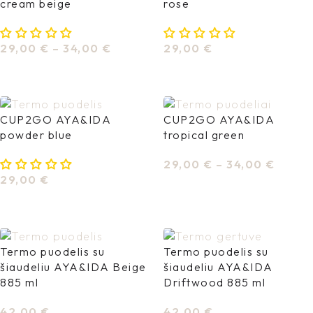
cream beige
rose
29,00
€
–
34,00
€
29,00
€
Pasirinkti Savybes
Pasirinkti Savybes
CUP2GO AYA&IDA
CUP2GO AYA&IDA
powder blue
tropical green
29,00
€
–
34,00
€
29,00
€
Pasirinkti Savybes
Pasirinkti Savybes
Termo puodelis su
Termo puodelis su
šiaudeliu AYA&IDA Beige
šiaudeliu AYA&IDA
885 ml
Driftwood 885 ml
42,00
€
42,00
€