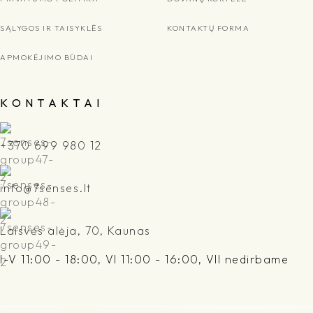
SĄLYGOS IR TAISYKLĖS
KONTAKTŲ FORMA
APMOKĖJIMO BŪDAI
K O N T A K T A I
+370 699 980 12
info@7senses.lt
Laisvės alėja, 70, Kaunas
I-V 11:00 - 18:00, VI 11:00 - 16:00, VII nedirbame