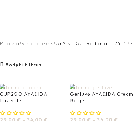
Pradžia
Visos prekės
AYA & IDA
Rodoma 1–24 iš 44
Rodyti filtrus
CUP2GO AYA&IDA
Gertuvė AYA&IDA Cream
Lavender
Beige
29,00
€
–
34,00
€
29,00
€
–
36,00
€
Pasirinkti Savybes
Pasirinkti Savybes