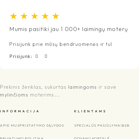
★
★
★
★
★
Mumis pasitiki jau 1 000+ laimingų moterų
Prisijunk prie mūsų bendruomenės ir tu!
Prisijunk:
Prekinis ženklas, sukurtas
laimingoms
ir save
mylinčioms
moterims...
I N F O R M A C I J A
K L I E N T A M S
APIE MUS
PRISTATYMO SĄLYGOS
SPECIALŪS PASIŪLYMAI
B2B
PRIVATUMO POLITIKA
DOVANŲ KORTELĖ