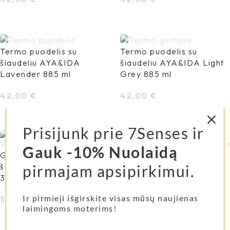
Į Krepšelį
Į Krepšelį
Termo puodelis su
Termo puodelis su
šiaudeliu AYA&IDA
šiaudeliu AYA&IDA Light
Lavender 885 ml
Grey 885 ml
42,00
€
42,00
€
Į Krepšelį
Į Krepšelį
Prisijunk prie 7Senses ir
Gauk -10% Nuolaidą
Gertuvė vaikams su
Gertuvė vaikams su
šiaudeliu AYA&IDA Beige
šiaudeliu AYA&IDA Mint
pirmajam apsipirkimui.
350 ml
Green 350 ml
Ir pirmieji išgirskite visas mūsų naujienas
34,00
€
34,00
€
laimingoms moterims!
Į Krepšelį
Į Krepšelį