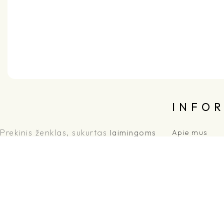
I N F O R
Prekinis ženklas, sukurtas
laimingoms
Apie mus
ir save
mylinčioms
moterims...
Pristatymo s
Privatumo pol
Sąlygos ir tai
Apmokėjimo 