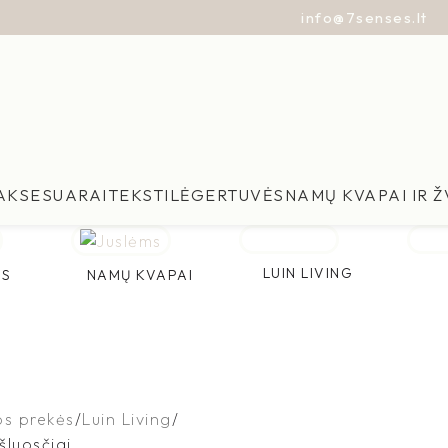
info@7senses.lt
AKSESUARAI
TEKSTILĖ
GERTUVĖS
NAMŲ KVAPAI IR 
LUIN LIVING
ES
NAMŲ KVAPAI
os prekės
Luin Living
šluosčiai