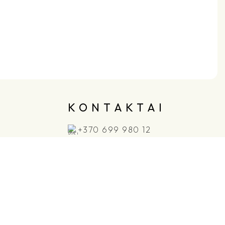
K O N T A K T A I
+370 699 980 12
info@7senses.lt
Laisvės alėja, 70, Kaunas
I-V 11:00 - 18:00, VI 11:00 - 16:00,
VII nedirbame