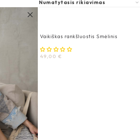
kas
Vaikiškas rankšluostis Smėlinis
49,00
€