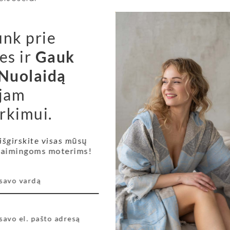
unk prie
es ir
Gauk
Vaikiškas rankšluostis Pil
kšluostis Rožinis
Nuolaidą
jam
49,00
€
rkimui.
 išgirskite visas mūsų
 laimingoms moterims!