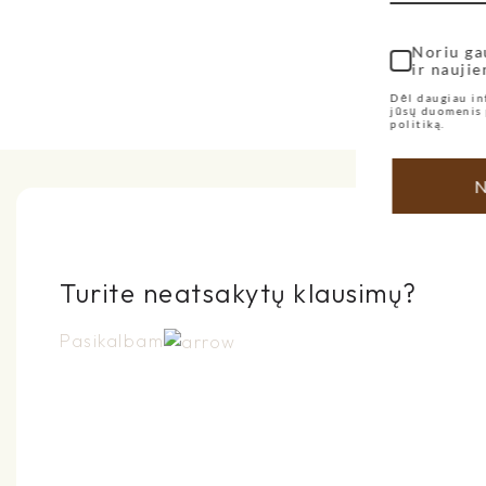
Noriu ga
ir naujie
Dėl daugiau in
jūsų duomenis 
politiką.
N
Turite neatsakytų klausimų?
Pasikalbam