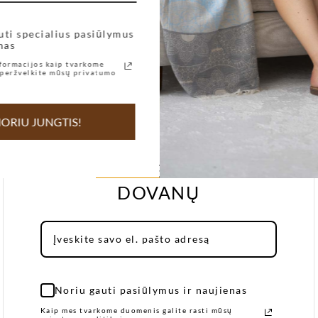
uti specialius pasiūlymus
nas
formacijos kaip tvarkome
peržvelkite mūsų privatumo
ORIU JUNGTIS!
GAUKITE 7senses
DOVANŲ
Noriu gauti pasiūlymus ir naujienas
Kaip mes tvarkome duomenis galite rasti mūsų