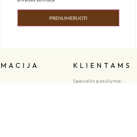
privatumo politikoje.
PRENUMERUOTI
 M A C I J A
K L I E N T A M S
Specialūs pasiūlymai
ąlygos
B2B
itika
Dovanų kortelė
syklės
Kontaktų forma
būdai