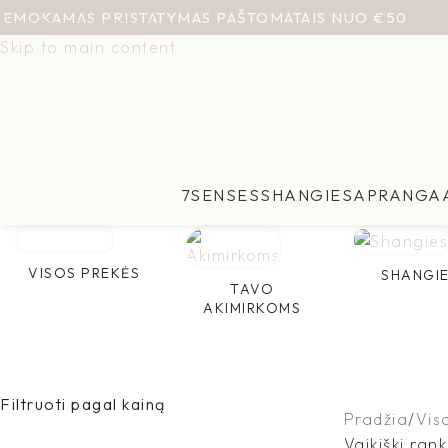
NEMOKAMAS PRISTATYMAS PAŠTOMATAIS NUO €50
Skip to navigation
Skip to main content
7SENSES
SHANGIES
APRANGA
VISOS PREKĖS
SHANGI
TAVO
AKIMIRKOMS
Filtruoti pagal kainą
Pradžia
Vis
Vaikiški rank