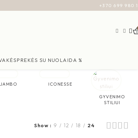
+370 699 980 
ŽVAKĖS
PREKĖS SU NUOLAIDA %
JAMBO
ICONESSE
GYVENIMO
STILIUI
Show
9
12
18
24