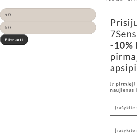
Prisij
7Sens
Vaikiškas ran
Filtruoti
-10% 
pirma
49,00
€
apsipi
Ir pirmieji
naujienas