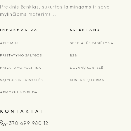
Prekinis ženklas, sukurtas
laimingoms
ir save
mylinčioms
moterims...
I N F O R M A C I J A
K L I E N T A M S
APIE MUS
SPECIALŪS PASIŪLYMAI
PRISTATYMO SĄLYGOS
B2B
PRIVATUMO POLITIKA
DOVANŲ KORTELĖ
SĄLYGOS IR TAISYKLĖS
KONTAKTŲ FORMA
APMOKĖJIMO BŪDAI
K O N T A K T A I
+370 699 980 12