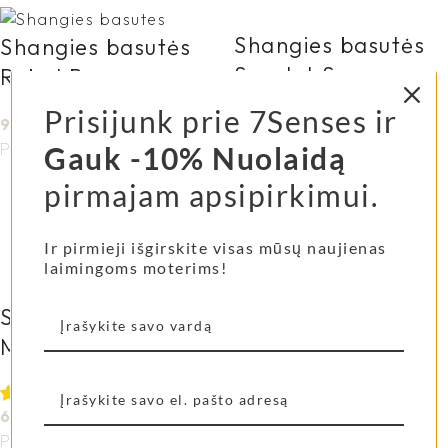
Shangies basutės
Shangies basutės
Scarlet Sun
Rebel Ranger
Prisijunk prie 7Senses ir
95,00
€
69,00
€
Pasirinkti savybes
Gauk -10% Nuolaidą
Pasirinkti savybes
pirmajam apsipirkimui.
Ir pirmieji išgirskite visas mūsų naujienas
laimingoms moterims!
Shangies basutės
Shangies basutės
Midnight Sky
Ocean Drops
69,00
€
69,00
€
Pasirinkti savybes
Pasirinkti savybes