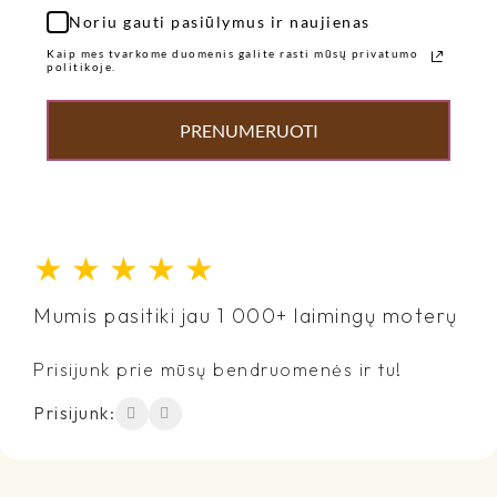
Noriu gauti pasiūlymus ir naujienas
Kaip mes tvarkome duomenis galite rasti mūsų privatumo
politikoje.
PRENUMERUOTI
★
★
★
★
★
Mumis pasitiki jau 1 000+ laimingų moterų
Prisijunk prie mūsų bendruomenės ir tu!
Prisijunk: