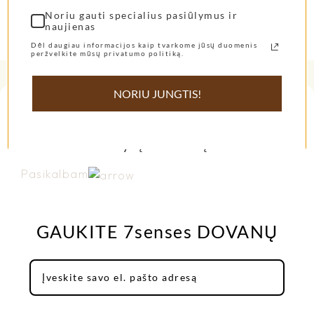
Noriu gauti specialius pasiūlymus ir
naujienas
Dėl daugiau informacijos kaip tvarkome jūsų duomenis
peržvelkite mūsų privatumo politiką.
NORIU JUNGTIS!
Turite neatsakytų klausimų?
Pasikalbam
GAUKITE 7senses DOVANŲ