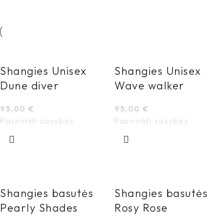
Shangies Unisex
Shangies Unisex
Dune diver
Wave walker
95,00
€
95,00
€
Pasirinkti savybes
Pasirinkti savybes
Shangies basutės
Shangies basutės
Pearly Shades
Rosy Rose