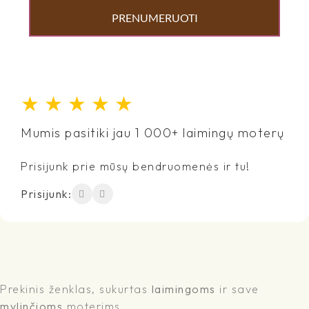
PRENUMERUOTI
★
★
★
★
★
Mumis pasitiki jau 1 000+ laimingų moterų
Prisijunk prie mūsų bendruomenės ir tu!
Prisijunk:
Prekinis ženklas, sukurtas
laimingoms
ir save
mylinčioms
moterims...