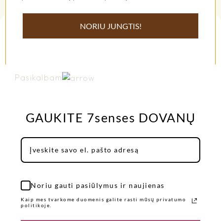
NORIU JUNGTIS!
Turite neatsakytų klausimų?
Pasikalbam
GAUKITE 7senses DOVANŲ
Noriu gauti pasiūlymus ir naujienas
Kaip mes tvarkome duomenis galite rasti mūsų privatumo
politikoje.