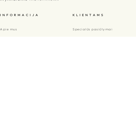
I N F O R M A C I J A
K L I E N T A M S
Apie mus
Specialūs pasiūlymai
Pristatymo sąlygos
B2B
Privatumo politika
Dovanų kortelė
Sąlygos ir taisyklės
Kontaktų forma
Apmokėjimo būdai
K O N T A K T A I
+370 699 980 12
info@7senses.lt