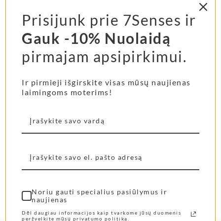
Prisijunk prie 7Senses ir
Gauk -10% Nuolaidą
pirmajam apsipirkimui.
Ir pirmieji išgirskite visas mūsų naujienas
laimingoms moterims!
Noriu gauti specialius pasiūlymus ir
naujienas
Dėl daugiau informacijos kaip tvarkome jūsų duomenis
peržvelkite mūsų privatumo politiką.