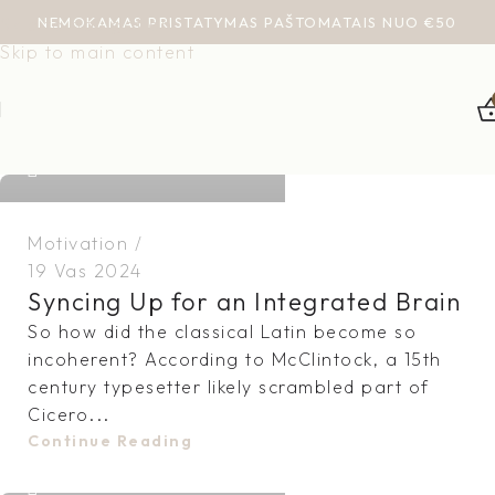
NEMOKAMAS PRISTATYMAS PAŠTOMATAIS NUO €50
Skip to navigation
Skip to main content
dovydas.vy@gmail.com
Motivation
19 Vas 2024
Syncing Up for an Integrated Brain
So how did the classical Latin become so
incoherent? According to McClintock, a 15th
century typesetter likely scrambled part of
Cicero...
Continue Reading
dovydas.vy@gmail.com