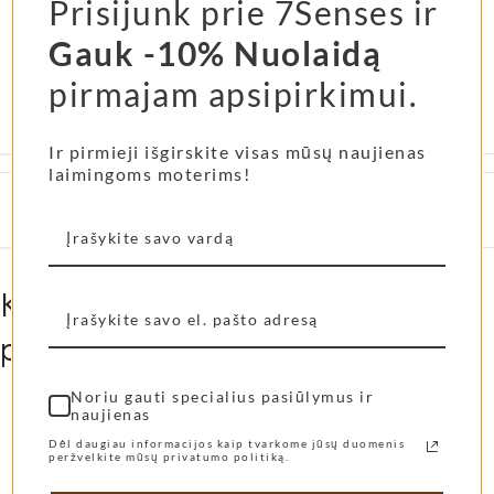
Prisijunk prie 7Senses ir
APRAŠYMAS
PAPILDOMA INFORMACIJA
Gauk -10% Nuolaidą
pirmajam apsipirkimui.
CUP2GO Spalva
Lavender
Ir pirmieji išgirskite visas mūsų naujienas
laimingoms moterims!
CUP2GO Talpa
380 ml
,
500 ml
Kitos mūsų klienčių labiausiai
pamiltos prekės...
Noriu gauti specialius pasiūlymus ir
naujienas
Shangies basutės Pearly
Shangies šlepetės
Dėl daugiau informacijos kaip tvarkome jūsų duomenis
peržvelkite mūsų privatumo politiką.
Shades
Cocoa Tones