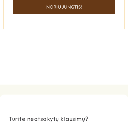
NORIU JUNGTIS!
69,00
€
55,00
€
Pasirinkti Savybes
Pasirinkti Savybes
Turite neatsakytų klausimų?