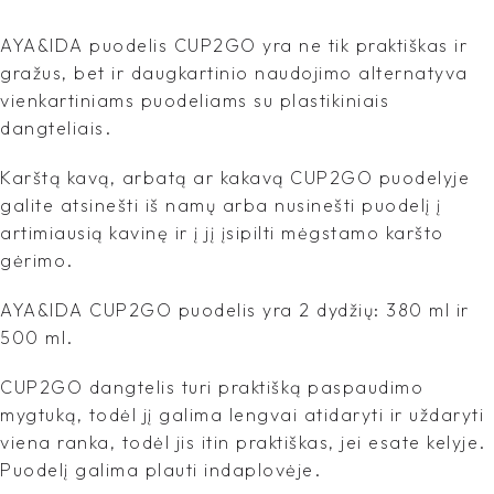
AYA&IDA puodelis CUP2GO yra ne tik praktiškas ir
gražus, bet ir daugkartinio naudojimo alternatyva
vienkartiniams puodeliams su plastikiniais
dangteliais.
Karštą kavą, arbatą ar kakavą CUP2GO puodelyje
galite atsinešti iš namų arba nusinešti puodelį į
artimiausią kavinę ir į jį įsipilti mėgstamo karšto
gėrimo.
AYA&IDA CUP2GO puodelis yra 2 dydžių: 380 ml ir
500 ml.
CUP2GO dangtelis turi praktišką paspaudimo
mygtuką, todėl jį galima lengvai atidaryti ir uždaryti
viena ranka, todėl jis itin praktiškas, jei esate kelyje.
Puodelį galima plauti indaplovėje.