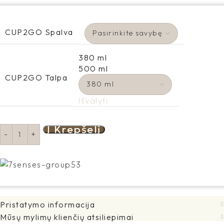
CUP2GO Spalva
380 ml
500 ml
CUP2GO Talpa
Išvalyti
Į Krepšelį
Pristatymo informacija
Mūsų mylimų klienčių atsiliepimai