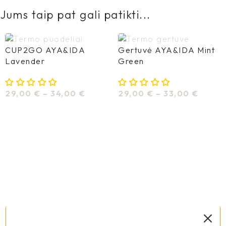
Jums taip pat gali patikti...
CUP2GO AYA&IDA
Gertuvė AYA&IDA Mint
Lavender
Green
29,00
€
–
34,00
€
29,00
€
–
33,00
€
Pasirinkti Savybes
Pasirinkti Savybes