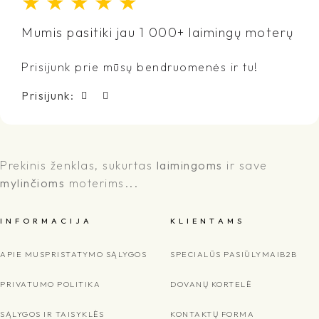
★
★
★
★
★
Mumis pasitiki jau 1 000+ laimingų moterų
Prisijunk prie mūsų bendruomenės ir tu!
Prisijunk:
Prekinis ženklas, sukurtas
laimingoms
ir save
mylinčioms
moterims...
I N F O R M A C I J A
K L I E N T A M S
APIE MUS
PRISTATYMO SĄLYGOS
SPECIALŪS PASIŪLYMAI
B2B
PRIVATUMO POLITIKA
DOVANŲ KORTELĖ
SĄLYGOS IR TAISYKLĖS
KONTAKTŲ FORMA