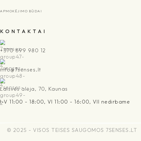
APMOKĖJIMO BŪDAI
K O N T A K T A I
+370 699 980 12
info@7senses.lt
Laisvės alėja, 70, Kaunas
I-V 11:00 - 18:00, VI 11:00 - 16:00, VII nedirbame
© 2025 - VISOS TEISĖS SAUGOMOS 7SENSES.LT