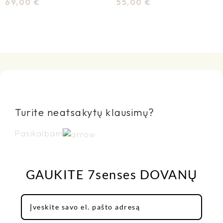
69,00
€
55,00
€
Pasirinkti Savybes
Pasirinkti Savybes
Turite neatsakytų klausimų?
Pasikalbam
GAUKITE 7senses DOVANŲ