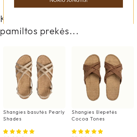
Kitos mūsų klienčių labiausiai
pamiltos prekės...
Shangies basutės Pearly
Shangies šlepetės
Shades
Cocoa Tones