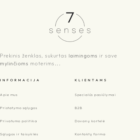
Prekinis ženklas, sukurtas
laimingoms
ir save
mylinčioms
moterims...
I N F O R M A C I J A
K L I E N T A M S
Apie mus
Specialūs pasiūlymai
Pristatymo sąlygos
B2B
Privatumo politika
Dovanų kortelė
Sąlygos ir taisyklės
Kontaktų forma