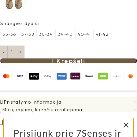
Shangies dydis
35-36
37-38
38-39
39-40
40-41
41-42
Į Krepšelį
Pristatymo informacija
Mūsų mylimų klienčių atsiliepimai
Jums taip pat gali patikti...
Prisijunk prie 7Senses ir