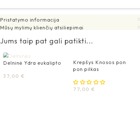
Pristatymo informacija
Mūsų mylimų klienčių atsiliepimai
Jums taip pat gali patikti...
Krepšys Knosos pon
Delninė Ydra eukalipto
pon pilkas
37,00
€
Į Krepšelį
77,00
€
Į Krepšelį