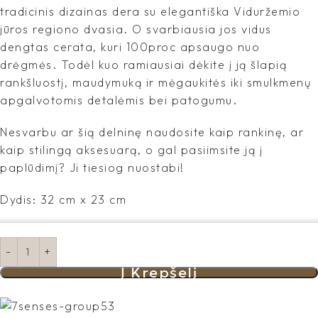
tradicinis dizainas dera su elegantiška Viduržemio
jūros regiono dvasia. O svarbiausia jos vidus
dengtas cerata, kuri 100proc apsaugo nuo
drėgmės. Todėl kuo ramiausiai dėkite į ją šlapią
rankšluostį, maudymuką ir mėgaukitės iki smulkmenų
apgalvotomis detalėmis bei patogumu.
Nesvarbu ar šią delninę naudosite kaip rankinę, ar
kaip stilingą aksesuarą, o gal pasiimsite ją į
paplūdimį? Ji tiesiog nuostabi!
Dydis: 32 cm x 23 cm
Į Krepšelį