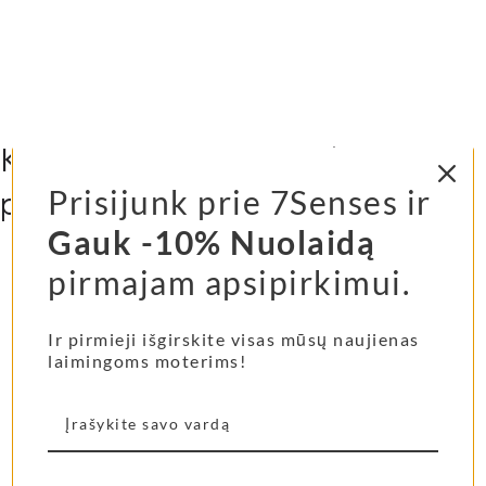
Kitos mūsų klienčių labiausiai
pamiltos prekės...
Prisijunk prie 7Senses ir
Gauk -10% Nuolaidą
pirmajam apsipirkimui.
Shangies basutės Pearly
Shangies šlepetės
Shades
Cocoa Tones
Ir pirmieji išgirskite visas mūsų naujienas
laimingoms moterims!
69,00
€
55,00
€
Pasirinkti Savybes
Pasirinkti Savybes