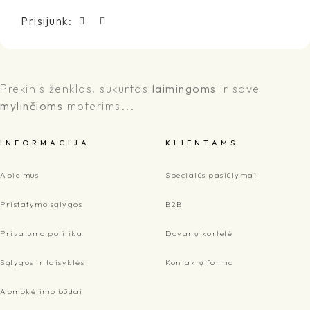
Prisijunk:
Prekinis ženklas, sukurtas
laimingoms
ir save
mylinčioms
moterims...
I N F O R M A C I J A
K L I E N T A M S
Apie mus
Specialūs pasiūlymai
Pristatymo sąlygos
B2B
Privatumo politika
Dovanų kortelė
Sąlygos ir taisyklės
Kontaktų forma
Apmokėjimo būdai