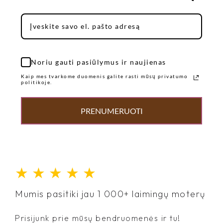
Noriu gauti pasiūlymus ir naujienas
Kaip mes tvarkome duomenis galite rasti mūsų privatumo
politikoje.
PRENUMERUOTI
★
★
★
★
★
Mumis pasitiki jau 1 000+ laimingų moterų
Prisijunk prie mūsų bendruomenės ir tu!