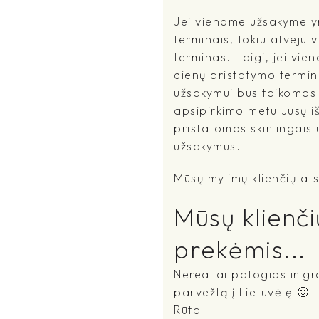
Jei viename užsakyme yr
terminais, tokiu atveju 
terminas. Taigi, jei vi
dienų pristatymo terminu
užsakymui bus taikomas i
apsipirkimo metu Jūsų išs
pristatomos skirtingais
užsakymus.
Mūsų mylimų klienčių ats
Mūsų klienči
prekėmis...
Nerealiai patogios ir gra
parvežtą į Lietuvėlę 🙂
Rūta