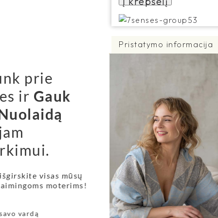
Į krepšelį
Pristatymo informacija
Pristatymo būdai:
unk prie
1. Siuntų pristatymas Jū
būdą galėsite atsiimti p
es ir
Gauk
terminalą ar DPD atsiė
Nuolaidą
siuntoms virš 50 eurų 
jam
nemokamas!
rkimui.
siuntoms iki 50 eurų - 
3,63 €
visoms siuntoms – prist
 išgirskite visas mūsų
2. Nemokamai galite atsi
 laimingoms moterims!
Juozapavičiaus pr. 21 L
informuosime Jus, kai J