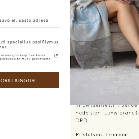
atsiėmimo laiko. Kitais a
+37069998012 arba el.pa
3. Pristatymas į Neringą:
Prekių pristatymui į Ne
uti specialius pasiūlymus
pateikdami užsakymą sus
nas
formacijos kaip tvarkome
Koks pristatymo laikas?
peržvelkite mūsų privatumo
Kiekvienos prekės apra
ORIU JUNGTIS!
pristatymo laikotarpis, 
kai užsakymas patikrina
pristatymo terminas Jums
info@7senses.lt . Jei dė
nedelsiant Jums praneši
DPD.
Pristatymo terminai