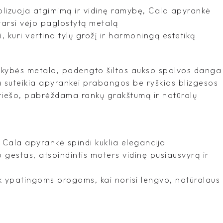
bolizuoja atgimimą ir vidinę ramybę, Cala apyrankė
, tarsi vėjo paglostytą metalą
 kuri vertina tylų grožį ir harmoningą estetiką
okybės metalo, padengto šiltos aukso spalvos danga
a suteikia apyrankei prabangos be ryškios blizgesos
riešo, pabrėždama rankų grakštumą ir natūralų
– Cala apyrankė spindi kuklia elegancija
mo gestas, atspindintis moters vidinę pusiausvyrą ir
ek ypatingoms progoms, kai norisi lengvo, natūralaus