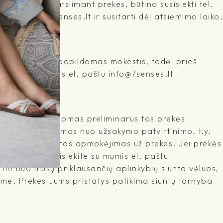
tvejais prieš atsiimant prekes, būtina susisiekti tel.
štu info@7senses.lt ir susitarti dėl atsiėmimo laiko.
ringą taikomas papildomas mokestis, todėl prieš
iekite su mumis el. paštu info@7senses.lt
šyme yra nurodomas preliminarus tos prekės
kuris skaičiuojamas nuo užsakymo patvirtinimo, t.y.
mas ir yra gautas apmokėjimas už prekes. Jei prekės
 netinka, susisiekite su mumis el. paštu
l ne nuo mūsų priklausančių aplinkybių siunta vėluos,
me. Prekes Jums pristatys patikima siuntų tarnyba