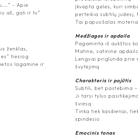
u...“ - Apie
Įkvėpta gėlės, kuri sim
 aš, gali ir tu“
perteikia subtilų judesį
Tai papuošalas moteriai,
Medžiagos ir apdaila
Pagaminta iš aukštos k
is ženklas,
Matinė, satininė apdail
es“ tiesiog
Lengvai priglunda prie 
vietos lagamine ir
švytėjimą
Charakteris ir pojūtis
Subtili, bet pastebima 
Ji tarsi tylus pasitikėji
šviesą
Tinka tiek kasdienai, ti
spindesio
Emocinis tonas