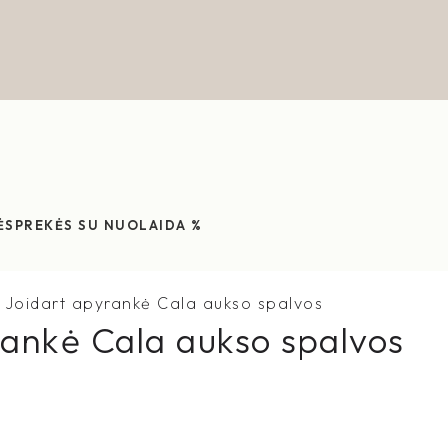
ĖS
PREKĖS SU NUOLAIDA %
Joidart apyrankė Cala aukso spalvos
rankė Cala aukso spalvos