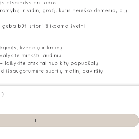
lės atspindys ant odos
ramybę ir vidinį grožį, kuris neieško dėmesio, o jį
 geba būti stipri išlikdama švelni
rėgmės, kvepalų ir kremų
valykite minkštu audiniu
 laikykite atskirai nuo kitų papuošalų
kad išsaugotumėte subtilų matinį paviršių
i)