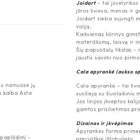
Joidart
– tai juvelyriko
jūros šviesa, menas ir ga
Joidart siekia sujungti 
viziją.
Kiekvienas kūrinys gims
moteriškumą, laisvę ir i
Šių papuošalų tikslas – n
jaustis savimi nuo pirmo 
Cala apyrankė (aukso sp
jau namuose jų
Cala apyrankė – tai švi
s kalba Asta
susilieja su šiuolaikiniu
Jos linijos įkvėptos kali
gamtos prisilietimas pr
Dizainas ir įkvėpimas
Apyrankės forma primena
į paplūdimį -
preciziškai ištobulintą