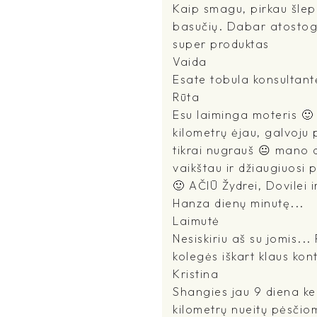
Kaip smagu, pirkau šlepet
basučių. Dabar atostogau
super produktas
Vaida
Esate tobula konsultant
Rūta
Esu laiminga moteris 🙂 
kilometrų ėjau, galvoju p
tikrai nugrauš 😐 mano d
vaikštau ir džiaugiuosi
🙂 AČIŪ Žydrei, Dovilei i
Hanza dienų minutę...
Laimutė
Nesiskiriu aš su jomis...
kolegės iškart klaus kon
Kristina
Shangies jau 9 diena ke
kilometrų nueitų pėsčio