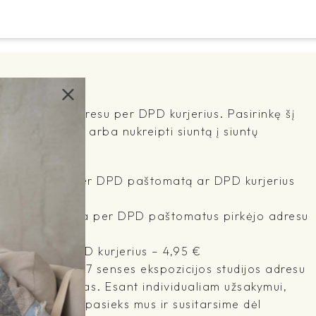
sų nurodytu adresu per DPD kurjerius. Pasirinkę šį
rekes namuose arba nukreipti siuntą į siuntų
mimo tašką.
- pristatymas per DPD paštomatą ar DPD kurjerius
pristatymo kaina per DPD paštomatus pirkėjo adresu
atymas per DPD kurjerius – 4,95 €
imti prekes iš 7 senses ekspozicijos studijos adresu
T 45256, Kaunas. Esant individualiam užsakymui,
ūsų užsakymas pasieks mus ir susitarsime dėl