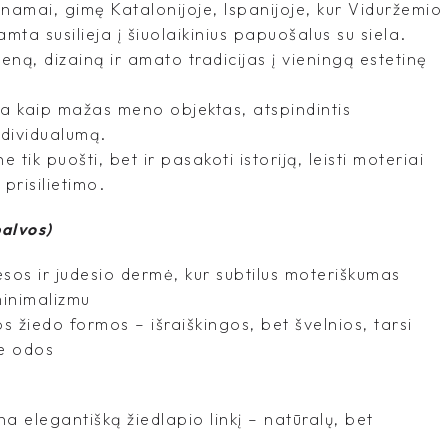
s namai, gimę Katalonijoje, Ispanijoje, kur Viduržemio
mta susilieja į šiuolaikinius papuošalus su siela.
meną, dizainą ir amato tradicijas į vieningą estetinę
ta kaip mažas meno objektas, atspindintis
ndividualumą.
e tik puošti, bet ir pasakoti istoriją, leisti moteriai
prisilietimo.
alvos)
esos ir judesio dermė, kur subtilus moteriškumas
 minimalizmu
jos žiedo formos – išraiškingos, bet švelnios, tarsi
ie odos
 elegantišką žiedlapio linkį – natūralų, bet