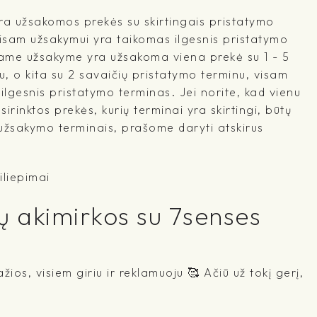
a užsakomos prekės su skirtingais pristatymo
visam užsakymui yra taikomas ilgesnis pristatymo
ename užsakyme yra užsakoma viena prekė su 1 - 5
, o kita su 2 savaičių pristatymo terminu, visam
lgesnis pristatymo terminas. Jei norite, kad vienu
irinktos prekės, kurių terminai yra skirtingi, būtų
 užsakymo terminais, prašome daryti atskirus
iliepimai
ų akimirkos su 7senses
žios, visiem giriu ir reklamuoju 🥰 Ačiū už tokį gerį,