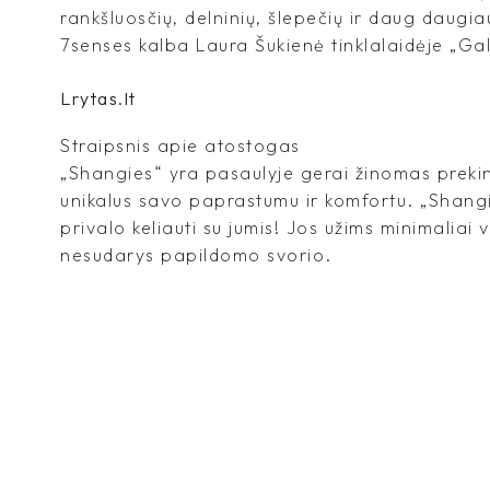
rankšluosčių, delninių, šlepečių ir daug daugia
7senses kalba Laura Šukienė tinklalaidėje „Galiu
Lrytas.lt
Straipsnis apie atostogas
„Shangies“ yra pasaulyje gerai žinomas prekin
unikalus savo paprastumu ir komfortu. „Shangi
privalo keliauti su jumis! Jos užims minimaliai 
nesudarys papildomo svorio.