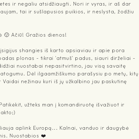
es ir negaliu atsidžiaugti. Nori ir vyras, ir aš dar
jam, tai ir sušlapusios puikios, ir neslysta, žodžiu
ė 🙂 Ačiū! Gražios dienos!
įsigijus shangies iš karto apsiaviau ir apie pora
adas plonas - tikrai 'atmuš' padus, siauri dirželiai -
idžiai nuostabai nepasitvirtino, jau visą savaitę
 patogumu. Dėl ilgaamžiškumo parašysiu po metų, kitų
r Vaidai nežinau kuri iš jų užkalbino jau paskutinę
 Patikėkit, užteks man į komandiruotę išvažiuot ir
takto;)
liauja aplink Europą... Kalnai, vanduo ir daugybė
mis. Nuostabios ❤️