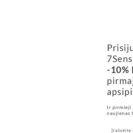
Prisij
7Sens
-10% 
pirma
apsipi
Ir pirmieji
naujienas