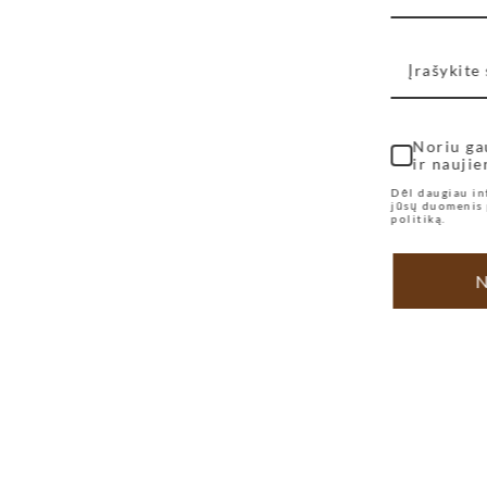
Noriu ga
ir naujie
Dėl daugiau in
jūsų duomenis 
politiką.
N