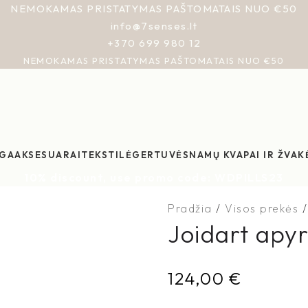
NEMOKAMAS PRISTATYMAS PAŠTOMATAIS NUO €50
info@7senses.lt
+370 699 980 12
NEMOKAMAS PRISTATYMAS PAŠTOMATAIS NUO €50
GA
AKSESUARAI
TEKSTILĖ
GERTUVĖS
NAMŲ KVAPAI IR ŽVAK
10% discount, use promo code: WDPILLS23
Pradžia
Visos prekės
Joidart apy
124,00
€