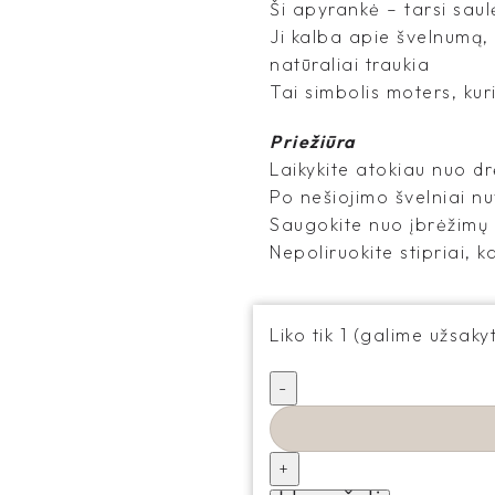
Ši apyrankė – tarsi sau
Ji kalba apie švelnumą, 
natūraliai traukia
Tai simbolis moters, kuri
Priežiūra
Laikykite atokiau nuo d
Po nešiojimo švelniai nu
Saugokite nuo įbrėžimų –
Nepoliruokite stipriai, 
Liko tik 1 (galime užsakyt