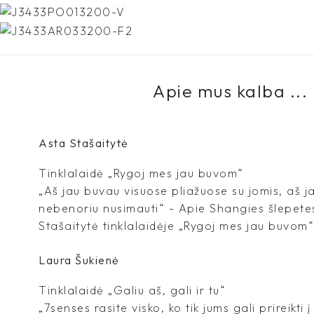
Apie mus kalba ...
Asta Stašaitytė
Tinklalaidė „Rygoj mes jau buvom“
„Aš jau buvau visuose pliažuose su jomis, aš 
nebenoriu nusimauti“ - Apie Shangies šlepete
Stašaitytė tinklalaidėje „Rygoj mes jau buvom“
Laura Šukienė
Tinklalaidė „Galiu aš, gali ir tu“
„7senses rasite visko, ko tik jums gali prireikti 