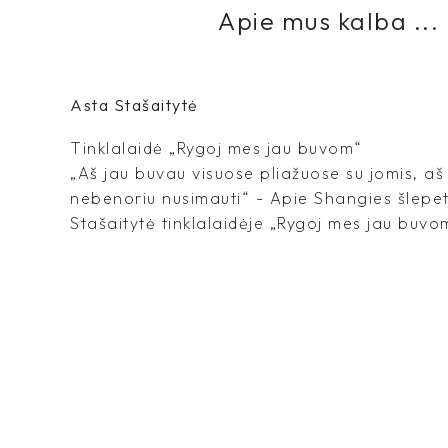
Apie mus kalba ...
Asta Stašaitytė
Tinklalaidė „Rygoj mes jau buvom“
„Aš jau buvau visuose pliažuose su jomis, aš
nebenoriu nusimauti“ - Apie Shangies šlepe
Stašaitytė tinklalaidėje „Rygoj mes jau buvo