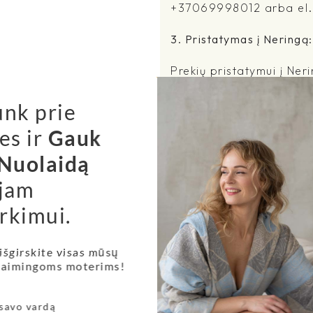
+37069998012 arba el.pa
3. Pristatymas į Neringą:
Prekių pristatymui į Ne
pateikdami užsakymą sus
unk prie
Koks pristatymo laikas?
es ir
Gauk
Kiekvienos prekės apra
Nuolaidą
pristatymo laikotarpis, 
jam
kai užsakymas patikrina
pristatymo terminas Jums
rkimui.
info@7senses.lt . Jei dė
nedelsiant Jums praneši
 išgirskite visas mūsų
DPD.
 laimingoms moterims!
Pristatymo terminai