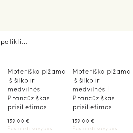
patikti...
Moteriška pižama
Moteriška pižama
iš šilko ir
iš šilko ir
medvilnės |
medvilnės |
Prancūziškas
Prancūziškas
prisilietimas
prisilietimas
a
139,00
€
139,00
€
Pasirinkti savybes
Pasirinkti savybes