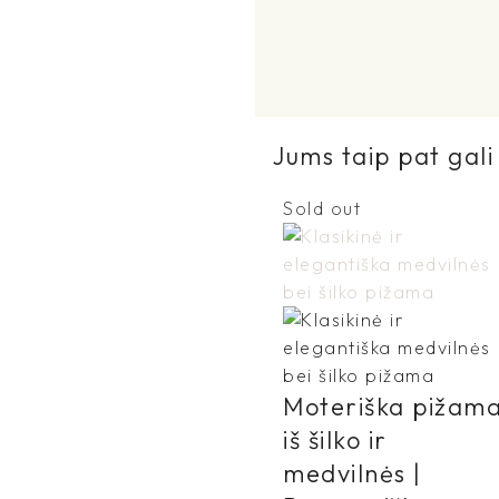
Jums taip pat gali 
Sold out
Moteriška pižam
iš šilko ir
medvilnės |