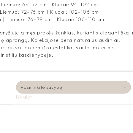
| Liemuo: 64–72 cm | Klubai: 94–102 cm
 Liemuo: 72–76 cm | Klubai: 102–106 cm
 | Liemuo: 76–79 cm | Klubai: 106–110 cm
ryžiuje gimęs prekės ženklas, kuriantis elegantišką i
ę aprangą. Kolekcijose dera natūralūs audiniai,
ir laisva, bohemiška estetika, skirta moterims,
r stilių kasdienybėje.
Išvalyti