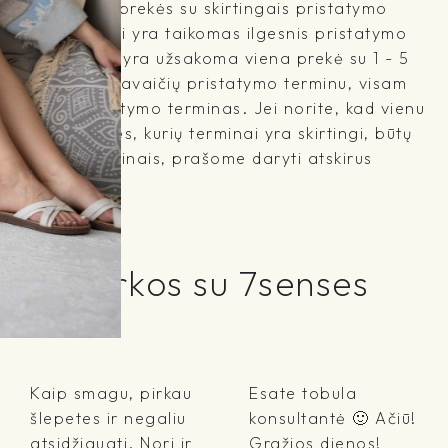
a užsakomos prekės su skirtingais pristatymo
visam užsakymui yra taikomas ilgesnis pristatymo
ename užsakyme yra užsakoma viena prekė su 1 - 5
, o kita su 2 savaičių pristatymo terminu, visam
lgesnis pristatymo terminas. Jei norite, kad vienu
irinktos prekės, kurių terminai yra skirtingi, būtų
 užsakymo terminais, prašome daryti atskirus
liepimai
ų akimirkos su 7senses
Kaip smagu, pirkau
Esate tobula
šlepetes ir negaliu
konsultantė 🙂 Ačiū!
atsidžiaugti. Nori ir
Gražios dienos!