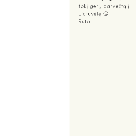
tokį gerį, parvežtą į
Lietuvėlę 🙂
Rūta