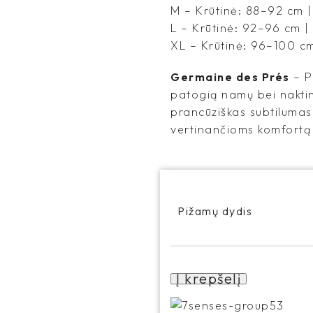
M – Krūtinė: 88–92 cm 
L – Krūtinė: 92–96 cm |
XL – Krūtinė: 96–100 cm
Germaine des Prés
– Pa
patogią namų bei naktin
prancūziškas subtilumas 
vertinančioms komfortą i
Pižamų dydis
Į krepšelį