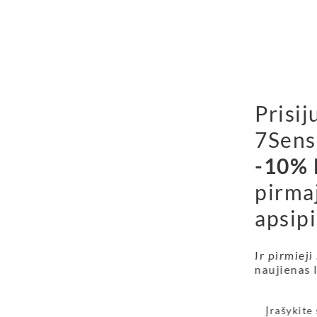
Prisij
7Sens
-10% 
pirma
apsipi
Ir pirmieji
naujienas