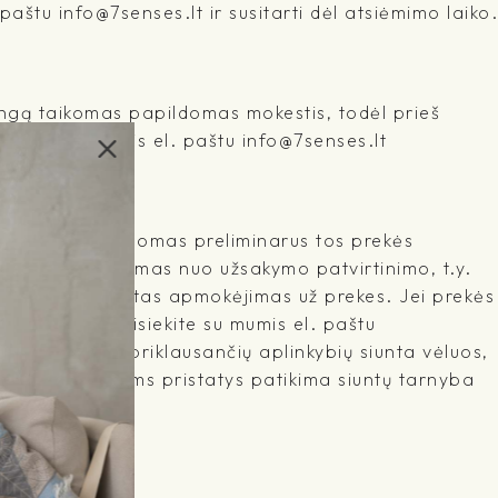
štu info@7senses.lt ir susitarti dėl atsiėmimo laiko.
ringą taikomas papildomas mokestis, todėl prieš
iekite su mumis el. paštu info@7senses.lt
šyme yra nurodomas preliminarus tos prekės
kuris skaičiuojamas nuo užsakymo patvirtinimo, t.y.
mas ir yra gautas apmokėjimas už prekes. Jei prekės
 netinka, susisiekite su mumis el. paštu
l ne nuo mūsų priklausančių aplinkybių siunta vėluos,
me. Prekes Jums pristatys patikima siuntų tarnyba