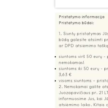
Pristatymo informacija
Pristatymo būdai:
1. Siuntų pristatymas Jū
būdą galėsite atsiimti p
ar DPD atsiėmimo tašką
siuntoms virš 50 eurų 
nemokamas!
siuntoms iki 50 eurų - 
3,63 €
visoms siuntoms – prist
2. Nemokamai galite atsi
Juozapavičiaus pr. 21 L
informuosime Jus, kai J
atsiėmimo laiko. Kitais a