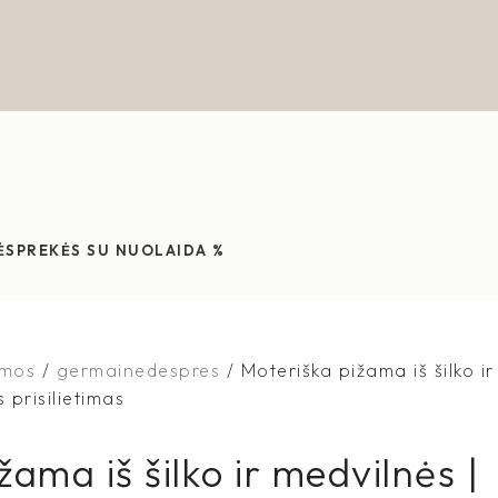
ĖS
PREKĖS SU NUOLAIDA %
amos
germainedespres
Moteriška pižama iš šilko ir
 prisilietimas
žama iš šilko ir medvilnės |