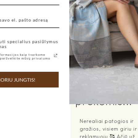
Jei viename užsakyme yr
terminais, tokiu atveju 
terminas. Taigi, jei vi
dienų pristatymo terminu
užsakymui bus taikomas i
apsipirkimo metu Jūsų išs
uti specialius pasiūlymus
nas
pristatomos skirtingais
formacijos kaip tvarkome
užsakymus.
peržvelkite mūsų privatumo
Mūsų mylimų klienčių atsi
ORIU JUNGTIS!
Mūsų klienči
prekėmis...
Nerealiai patogios ir
gražios, visiem giriu ir
reklamuoju 🥰 Ačiū už