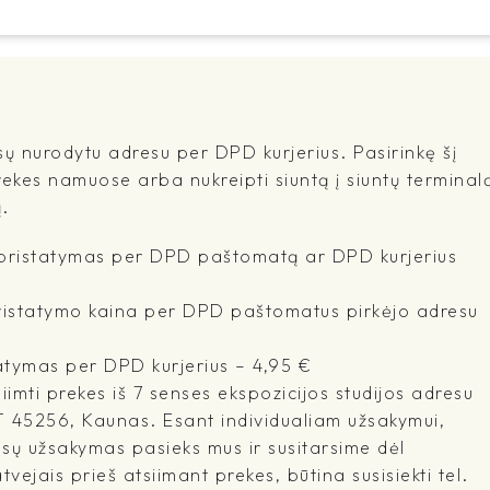
sų nurodytu adresu per DPD kurjerius. Pasirinkę šį
rekes namuose arba nukreipti siuntą į siuntų terminal
.
- pristatymas per DPD paštomatą ar DPD kurjerius
pristatymo kaina per DPD paštomatus pirkėjo adresu
atymas per DPD kurjerius – 4,95 €
imti prekes iš 7 senses ekspozicijos studijos adresu
T 45256, Kaunas. Esant individualiam užsakymui,
ūsų užsakymas pasieks mus ir susitarsime dėl
tvejais prieš atsiimant prekes, būtina susisiekti tel.