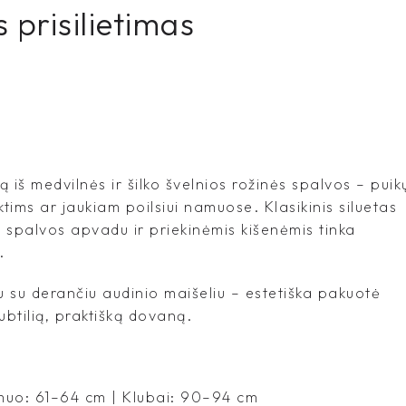
 prisilietimas
 iš medvilnės ir šilko švelnios rožinės spalvos – puik
ims ar jaukiam poilsiui namuose. Klasikinis siluetas
ų spalvos apvadu ir priekinėmis kišenėmis tinka
.
 su derančiu audinio maišeliu – estetiška pakuotė
 subtilią, praktišką dovaną.
emuo: 61–64 cm | Klubai: 90–94 cm