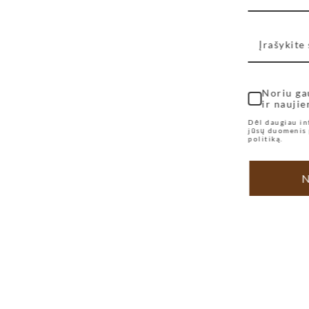
Noriu ga
ir naujie
Dėl daugiau in
jūsų duomenis 
politiką.
N