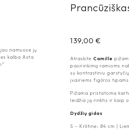
Prancūziškas
139,00
€
 jau namuose jų
tes kalba Asta
Atraskite
Camille
pižamą
m“
pasirinkimą ramioms nakt
su kontrastiniu garstyči
įvairiems figūros tipams
Pižama pristatoma kartu
leidžia ją rinktis ir kaip
Dydžių gidas
S – Krūtinė: 84 cm | Li