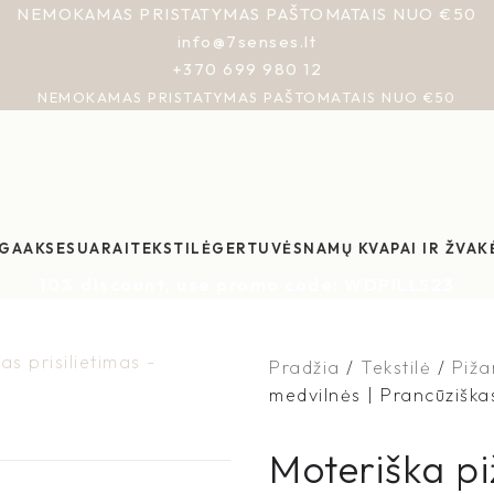
NEMOKAMAS PRISTATYMAS PAŠTOMATAIS NUO €50
info@7senses.lt
+370 699 980 12
NEMOKAMAS PRISTATYMAS PAŠTOMATAIS NUO €50
GA
AKSESUARAI
TEKSTILĖ
GERTUVĖS
NAMŲ KVAPAI IR ŽVAK
10% discount, use promo code: WDPILLS23
Pradžia
Tekstilė
Piž
medvilnės | Prancūziškas
Moteriška pi