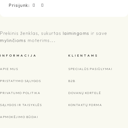
Prisijunk:
Prekinis ženklas, sukurtas
laimingoms
ir save
mylinčioms
moterims...
I N F O R M A C I J A
K L I E N T A M S
APIE MUS
SPECIALŪS PASIŪLYMAI
PRISTATYMO SĄLYGOS
B2B
PRIVATUMO POLITIKA
DOVANŲ KORTELĖ
SĄLYGOS IR TAISYKLĖS
KONTAKTŲ FORMA
APMOKĖJIMO BŪDAI