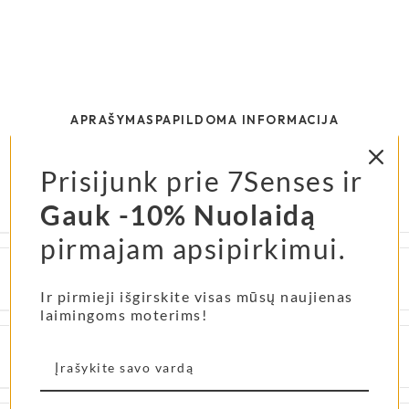
APRAŠYMAS
PAPILDOMA INFORMACIJA
Prisijunk prie 7Senses ir
Gauk -10% Nuolaidą
Medžiaga
Džiutas
,
Medvilnė
pirmajam apsipirkimui.
Basučių spalva
Pearly Shades
Ir pirmieji išgirskite visas mūsų naujienas
laimingoms moterims!
Pado tipas
Įprastas padas