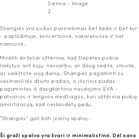
Shangies yra puikus pasirinkimas bet kada ir bet kur
- paplūdimyje, koncertuose, vakarėliuose ir net
namuose.
Minkšti dirželiai užtikrina, kad šlepetės puikiai
laikytųsi ant kojų, nesvarbu, ar daug sėdite, stovite,
ar vaikštote visą dieną. Shangies pagaminti su
vėsinančiais džiuto padais, o išorinis padas
pagamintas iš daugkartinio naudojimo EVA -
patvarios ir lengvos medžiagos, kuri užtikrina puikią
amortizaciją, kad neskaudėtų pėdų.
"Shangies" gali būti įvairių spalvų.
Ši graži spalva yra švari ir minimalistinė. Dėl savo