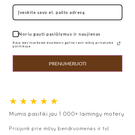
Noriu gauti pasiūlymus ir naujienas
Kaip mes tvarkome duomenis galite rasti mūsų privatumo
politikoje.
PRENUMERUOTI
★
★
★
★
★
Mumis pasitiki jau 1 000+ laimingų moterų
Prisijunk prie mūsų bendruomenės ir tu!