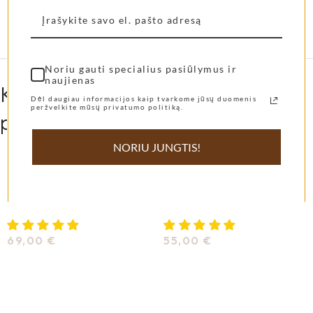
Shangies
35-36
,
37-38
,
38-39
,
39-40
,
40-41
,
dydis
41-42
Noriu gauti specialius pasiūlymus ir
naujienas
Kitos mūsų klienčių labiausiai
Dėl daugiau informacijos kaip tvarkome jūsų duomenis
peržvelkite mūsų privatumo politiką.
pamiltos prekės...
NORIU JUNGTIS!
Shangies basutės Pearly
Shangies šlepetės
Shades
Cocoa Tones
69,00
€
55,00
€
Pasirinkti Savybes
Pasirinkti Savybes