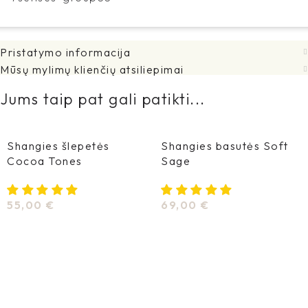
Pristatymo informacija
Mūsų mylimų klienčių atsiliepimai
Jums taip pat gali patikti...
Shangies šlepetės
Shangies basutės Soft
Cocoa Tones
Sage
55,00
€
69,00
€
Pasirinkti Savybes
Pasirinkti Savybes