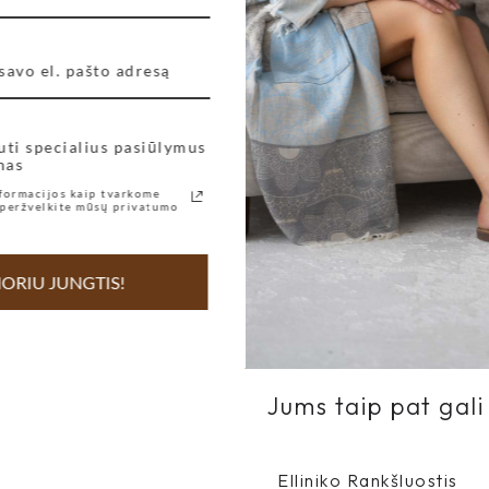
Nerealiai patogios ir
gražios, visiem giriu ir
reklamuoju 🥰 Ačiū už
tokį gerį, parvežtą į
Lietuvėlę 🙂
uti specialius pasiūlymus
nas
Rūta
formacijos kaip tvarkome
peržvelkite mūsų privatumo
ORIU JUNGTIS!
Jums taip pat gali 
Elliniko Rankšluostis