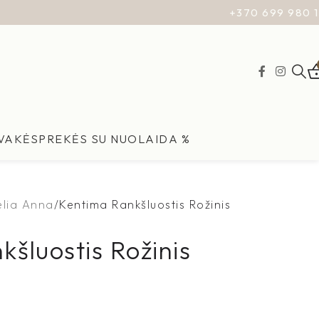
+370 699 980 
ŽVAKĖS
PREKĖS SU NUOLAIDA %
elia Anna
Kentima Rankšluostis Rožinis
šluostis Rožinis
Lrytas.lt