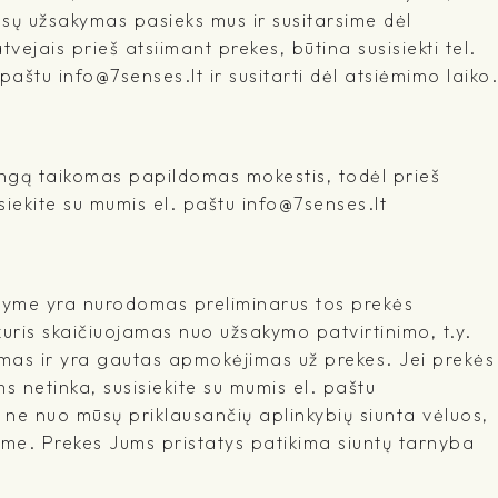
ūsų užsakymas pasieks mus ir susitarsime dėl
tvejais prieš atsiimant prekes, būtina susisiekti tel.
štu info@7senses.lt ir susitarti dėl atsiėmimo laiko.
ringą taikomas papildomas mokestis, todėl prieš
iekite su mumis el. paštu info@7senses.lt
šyme yra nurodomas preliminarus tos prekės
kuris skaičiuojamas nuo užsakymo patvirtinimo, t.y.
mas ir yra gautas apmokėjimas už prekes. Jei prekės
 netinka, susisiekite su mumis el. paštu
l ne nuo mūsų priklausančių aplinkybių siunta vėluos,
me. Prekes Jums pristatys patikima siuntų tarnyba