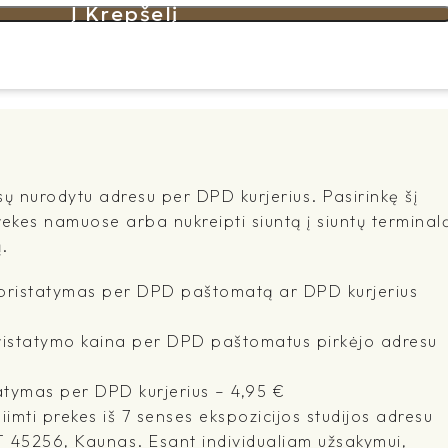
Į Krepšelį
sų nurodytu adresu per DPD kurjerius. Pasirinkę šį
rekes namuose arba nukreipti siuntą į siuntų terminal
.
- pristatymas per DPD paštomatą ar DPD kurjerius
pristatymo kaina per DPD paštomatus pirkėjo adresu
atymas per DPD kurjerius – 4,95 €
imti prekes iš 7 senses ekspozicijos studijos adresu
T 45256, Kaunas. Esant individualiam užsakymui,