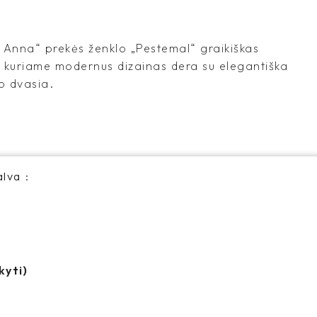
 gali ir tu“
Straipsni
a Anna“ prekės ženklo „Pestemal“ graikiškas
s gali prireikti į
„Shangies“ yra pa
, kuriame modernus dizainas dera su elegantiška
inių, šlepečių ir daug
ženklas, unikalus
o dvasia.
alba Laura Šukienė
„Shangies“ tiesiog
tu“
minimaliai vietos
svorio.
alva
kyti)