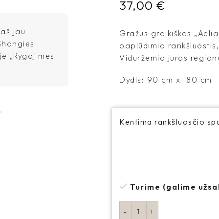
Tinklalaidė „Galiu aš,
37,00
€
 aš jau
Gražus graikiškas „Aeli
„7senses rasite visko, ko tik jum
Shangies
paplūdimio rankšluostis
paplūdimį - rankšluosčių, deln
ėje „Rygoj mes
Viduržemio jūros region
daugiau...“ - Apie 7senses k
tinklalaidėje „Galiu aš, gali ir 
Dydis: 90 cm x 180 cm
Kentima rankšluosčio sp
Turime (galime užsa