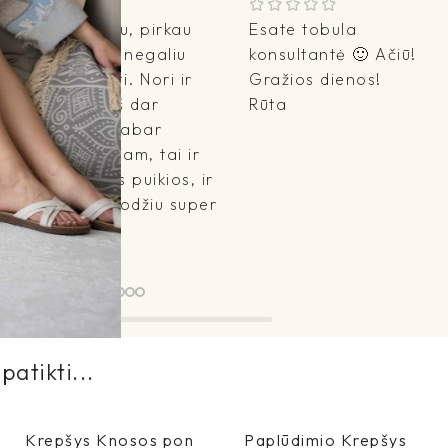
Kaip smagu, pirkau
Esate tobula
šlepetes ir negaliu
konsultantė 🙂 Ačiū!
atsidžiaugti. Nori ir
Gražios dienos!
vyras, ir aš dar
Rūta
basučių. Dabar
atostogaujam, tai ir
sušlapusios puikios, ir
neslysta, žodžiu super
produktas
Vaida
patikti...
Krepšys Knosos pon
Paplūdimio Krepšys