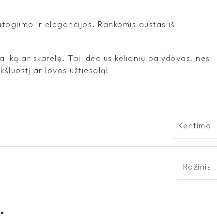
 patogumo ir elegancijos. Rankomis austas iš
šaliką ar skarelę. Tai idealus kelionių palydovas, nes
šluostį ar lovos užtiesalą!
Kentima
Rožinis
.