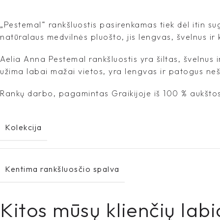
„Pestemal“ rankšluostis pasirenkamas tiek dėl itin sug
natūralaus medvilnės pluošto, jis lengvas, švelnus ir
Aelia Anna Pestemal rankšluostis yra šiltas, švelnus i
užima labai mažai vietos, yra lengvas ir patogus neši
Rankų darbo, pagamintas Graikijoje iš 100 % aukštos
Kolekcija
Kentima rankšluosčio spalva
Kitos mūsų klienčių labi