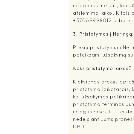
informuosime Jus, kai J
atsiėmimo laiko. Kitais a
+37069998012 arba el.pa
3. Pristatymas į Neringą:
Prekių pristatymui į Ne
pateikdami užsakymą sus
Koks pristatymo laikas?
Kiekvienos prekės apra
pristatymo laikotarpis, 
kai užsakymas patikrina
pristatymo terminas Jums
info@7senses.lt . Jei dė
nedelsiant Jums praneši
DPD.