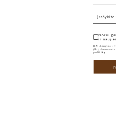
Noriu ga
ir naujie
Dėl daugiau in
jūsų duomenis 
politiką.
N