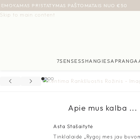
NEMOKAMAS PRISTATYMAS PAŠTOMATAIS NUO €50
Skip to navigation
Skip to main content
7SENSES
SHANGIES
APRANGA
Apie mus kalba ...
Asta Stašaitytė
Tinklalaidė „Rygoj mes jau buvo