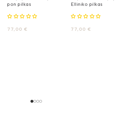
pon pilkas
Elliniko pilkas
77,00
€
77,00
€