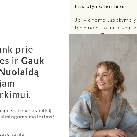
Pristatymo terminai
Jei viename užsakyme yr
terminais, tokiu atveju 
terminas. Taigi, jei vi
dienų pristatymo terminu
unk prie
užsakymui bus taikomas i
es ir
Gauk
apsipirkimo metu Jūsų išs
pristatomos skirtingais
Nuolaidą
užsakymus.
jam
Mūsų mylimų klienčių atsi
rkimui.
Mūsų klienči
 išgirskite visas mūsų
prekėmis...
 laimingoms moterims!