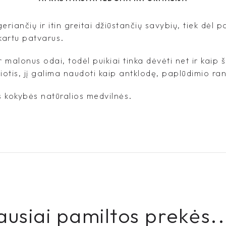
eriančių ir itin greitai džiūstančių savybių, tiek dėl
 kartu patvarus.
r malonus odai, todėl puikiai tinka dėvėti net ir kaip 
otis, jį galima naudoti kaip antklodę, paplūdimio rank
 kokybės natūralios medvilnės.
ausiai pamiltos prekės..