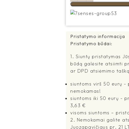
Pristatymo informacija
Pristatymo būdai:
1. Siuntų pristatymas Jū
būdą galėsite atsiimti p
ar DPD atsiėmimo tašką
siuntoms virš 50 eurų 
nemokamas!
siuntoms iki 50 eurų - 
3,63 €
visoms siuntoms – prist
2. Nemokamai galite atsi
Juozapavičiaus pr. 21 L