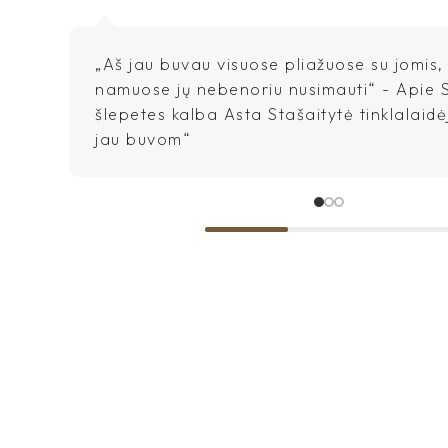
„Aš jau buvau visuose pliažuose su jomis,
namuose jų nebenoriu nusimauti“ - Apie 
šlepetes kalba Asta Stašaitytė tinklalaid
jau buvom“