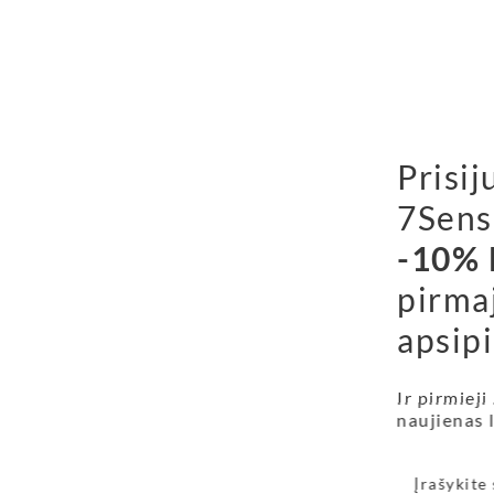
Prisij
7Sens
-10% 
pirma
apsipi
Ir pirmieji
naujienas