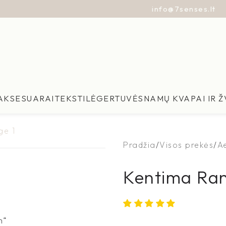
info@7senses.lt
AKSESUARAI
TEKSTILĖ
GERTUVĖS
NAMŲ KVAPAI IR 
Pradžia
Visos prekės
A
Kentima Rank
Laura Šukienė
m“