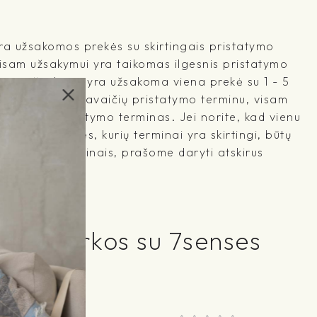
a užsakomos prekės su skirtingais pristatymo
visam užsakymui yra taikomas ilgesnis pristatymo
ename užsakyme yra užsakoma viena prekė su 1 - 5
, o kita su 2 savaičių pristatymo terminu, visam
lgesnis pristatymo terminas. Jei norite, kad vienu
irinktos prekės, kurių terminai yra skirtingi, būtų
 užsakymo terminais, prašome daryti atskirus
liepimai
ų akimirkos su 7senses