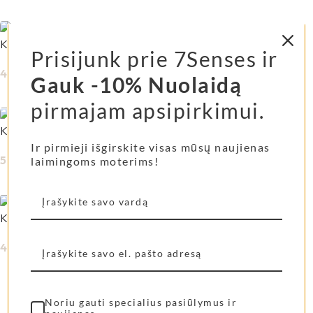
Į Krepšelį
Krepšys SHANGIES
Prisijunk prie 7Senses ir
45,00
€
Gauk -10% Nuolaidą
Į Krepšelį
pirmajam apsipirkimui.
Krepšys SHANGIES didelis
Ir pirmieji išgirskite visas mūsų naujienas
55,00
€
laimingoms moterims!
Į Krepšelį
Krepšys SHANGIES mažas
47,00
€
Į Krepšelį
Noriu gauti specialius pasiūlymus ir