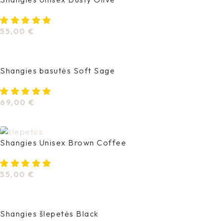
55,00
€
Pasirinkti Savybes
Shangies basutės Soft Sage
69,00
€
Pasirinkti Savybes
Shangies Unisex Brown Coffee
55,00
€
Pasirinkti Savybes
Shangies šlepetės Black