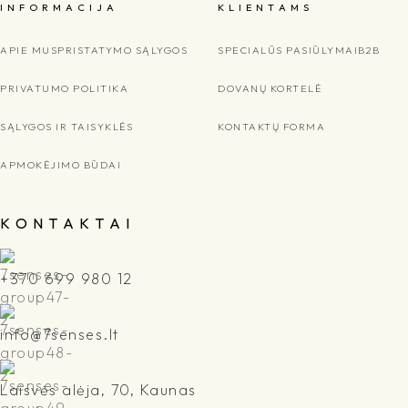
I N F O R M A C I J A
K L I E N T A M S
APIE MUS
PRISTATYMO SĄLYGOS
SPECIALŪS PASIŪLYMAI
B2B
PRIVATUMO POLITIKA
DOVANŲ KORTELĖ
SĄLYGOS IR TAISYKLĖS
KONTAKTŲ FORMA
APMOKĖJIMO BŪDAI
K O N T A K T A I
+370 699 980 12
info@7senses.lt
Laisvės alėja, 70, Kaunas