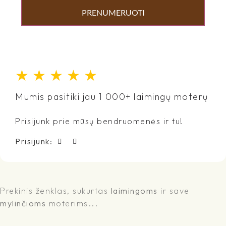
PRENUMERUOTI
★
★
★
★
★
Mumis pasitiki jau 1 000+ laimingų moterų
Prisijunk prie mūsų bendruomenės ir tu!
Prisijunk:
Prekinis ženklas, sukurtas
laimingoms
ir save
mylinčioms
moterims...