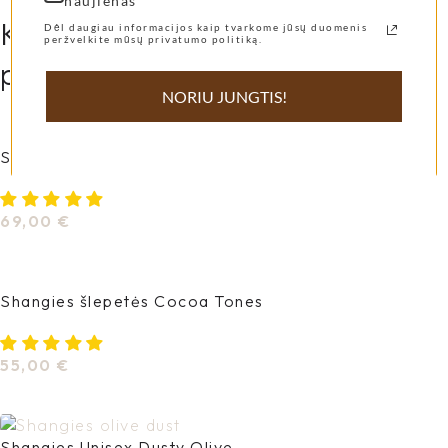
naujienas
Kitos mūsų klienčių labiausiai
Dėl daugiau informacijos kaip tvarkome jūsų duomenis
peržvelkite mūsų privatumo politiką.
pamiltos prekės...
NORIU JUNGTIS!
Shangies basutės Pearly Shades
69,00
€
Pasirinkti Savybes
Shangies šlepetės Cocoa Tones
55,00
€
Pasirinkti Savybes
Shangies Unisex Dusty Olive