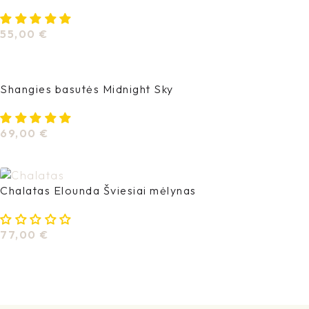
55,00
€
Pasirinkti Savybes
Shangies basutės Midnight Sky
69,00
€
Pasirinkti Savybes
Chalatas Elounda Šviesiai mėlynas
77,00
€
Į Krepšelį