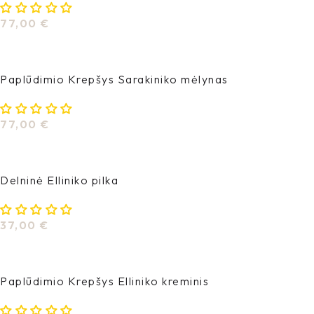
77,00
€
Į Krepšelį
Paplūdimio Krepšys Sarakiniko mėlynas
77,00
€
Į Krepšelį
Delninė Elliniko pilka
37,00
€
Į Krepšelį
Paplūdimio Krepšys Elliniko kreminis