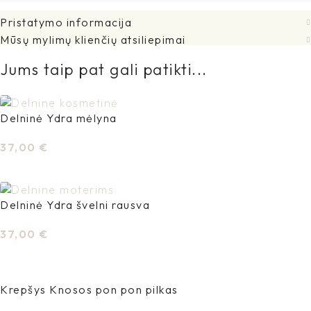
Pristatymo informacija
Mūsų mylimų klienčių atsiliepimai
Jums taip pat gali patikti...
Delninė Ydra mėlyna
37,00
€
Į Krepšelį
Delninė Ydra švelni rausva
37,00
€
Į Krepšelį
Krepšys Knosos pon pon pilkas