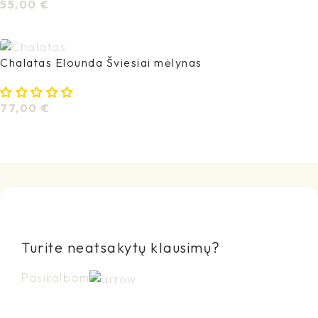
55,00
€
Pasirinkti Savybes
Chalatas Elounda Šviesiai mėlynas
77,00
€
Į Krepšelį
Turite neatsakytų klausimų?
Pasikalbam