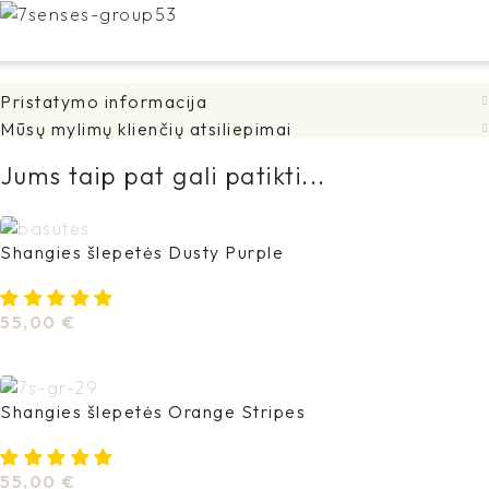
Pristatymo informacija
Mūsų mylimų klienčių atsiliepimai
Jums taip pat gali patikti...
Shangies šlepetės Dusty Purple
55,00
€
Pasirinkti Savybes
Shangies šlepetės Orange Stripes
55,00
€