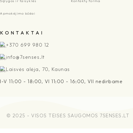
Sąlygos ir taisyklės
Kontaktų forma
Apmokėjimo būdai
K O N T A K T A I
+370 699 980 12
info@7senses.lt
Laisvės alėja, 70, Kaunas
I-V 11:00 - 18:00, VI 11:00 - 16:00, VII nedirbame
© 2025 - VISOS TEISĖS SAUGOMOS 7SENSES.LT