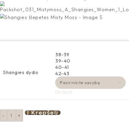
38-39
39-40
40-41
Shangies dydis
42-43
Išvalyti
Į Krepšelį