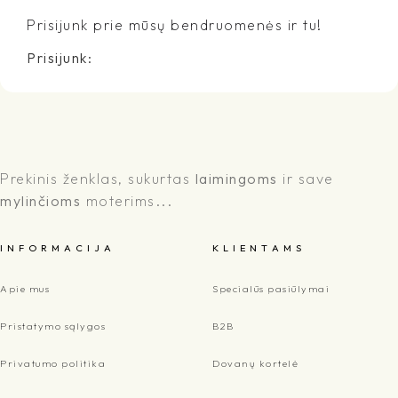
Prisijunk prie mūsų bendruomenės ir tu!
Prisijunk:
Prekinis ženklas, sukurtas
laimingoms
ir save
mylinčioms
moterims...
I N F O R M A C I J A
K L I E N T A M S
Apie mus
Specialūs pasiūlymai
Pristatymo sąlygos
B2B
Privatumo politika
Dovanų kortelė