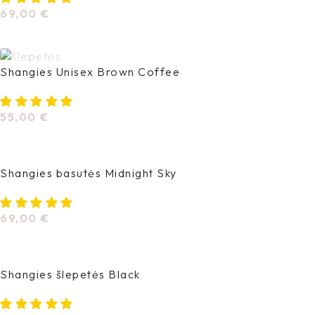
69,00
€
Pasirinkti Savybes
Shangies Unisex Brown Coffee
55,00
€
Pasirinkti Savybes
Shangies basutės Midnight Sky
69,00
€
Pasirinkti Savybes
Shangies šlepetės Black