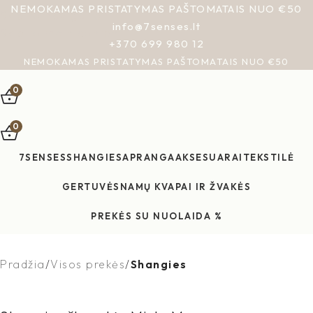
NEMOKAMAS PRISTATYMAS PAŠTOMATAIS NUO €50
Skip to navigation
info@7senses.lt
Skip to main content
+370 699 980 12
NEMOKAMAS PRISTATYMAS PAŠTOMATAIS NUO €50
0
0
7SENSES
SHANGIES
APRANGA
AKSESUARAI
TEKSTILĖ
GERTUVĖS
NAMŲ KVAPAI IR ŽVAKĖS
PREKĖS SU NUOLAIDA %
10% discount, use promo code: WDPILLS23
Pradžia
Visos prekės
Shangies