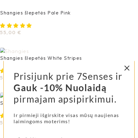
Shangies šlepetės Pale Pink
55,00
€
Pasirinkti Savybes
Shangies šlepetės White Stripes
Prisijunk prie 7Senses ir
55,00
€
Gauk -10% Nuolaidą
Pasirinkti Savybes
pirmajam apsipirkimui.
Shangies Unisex Dusty Olive
Ir pirmieji išgirskite visas mūsų naujienas
laimingoms moterims!
55,00
€
Pasirinkti Savybes