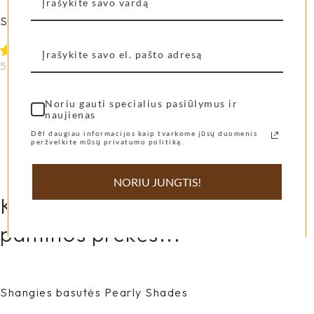
Shangies Unisex Groovy Grass
55,00
€
Pasirinkti Savybes
Noriu gauti specialius pasiūlymus ir
naujienas
APRAŠYMAS
PAPILDOMA INFORMACIJA
Dėl daugiau informacijos kaip tvarkome jūsų duomenis
peržvelkite mūsų privatumo politiką.
NORIU JUNGTIS!
Kitos mūsų klienčių labiausiai
pamiltos prekės...
Shangies basutės Pearly Shades