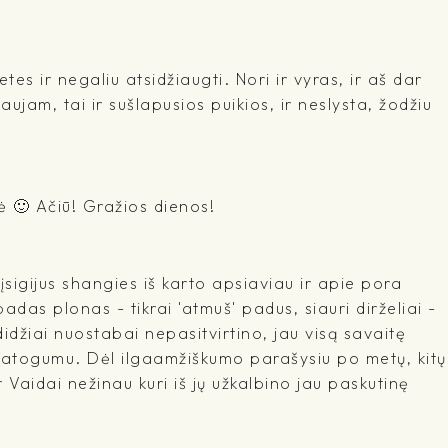
es ir negaliu atsidžiaugti. Nori ir vyras, ir aš dar
jam, tai ir sušlapusios puikios, ir neslysta, žodžiu
ė 🙂 Ačiū! Gražios dienos!
įsigijus shangies iš karto apsiaviau ir apie pora
adas plonas - tikrai 'atmuš' padus, siauri dirželiai -
idžiai nuostabai nepasitvirtino, jau visą savaitę
 patogumu. Dėl ilgaamžiškumo parašysiu po metų, kitų
r Vaidai nežinau kuri iš jų užkalbino jau paskutinę