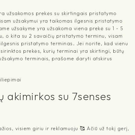
a užsakomos prekės su skirtingais pristatymo
visam užsakymui yra taikomas ilgesnis pristatymo
ename užsakyme yra užsakoma viena prekė su 1 - 5
, o kita su 2 savaičių pristatymo terminu, visam
lgesnis pristatymo terminas. Jei norite, kad vienu
irinktos prekės, kurių terminai yra skirtingi, būtų
 užsakymo terminais, prašome daryti atskirus
iliepimai
ų akimirkos su 7senses
žios, visiem giriu ir reklamuoju 🥰 Ačiū už tokį gerį,