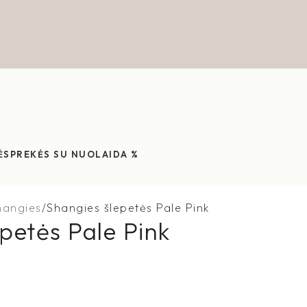
ĖS
PREKĖS SU NUOLAIDA %
hangies
Shangies šlepetės Pale Pink
petės Pale Pink