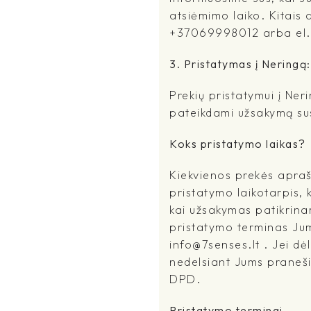
atsiėmimo laiko. Kitais a
+37069998012 arba el.pa
3. Pristatymas į Neringą:
Prekių pristatymui į Ne
pateikdami užsakymą sus
Koks pristatymo laikas?
Kiekvienos prekės apra
pristatymo laikotarpis, 
kai užsakymas patikrina
pristatymo terminas Jums
info@7senses.lt . Jei dė
nedelsiant Jums praneši
DPD.
Pristatymo terminai