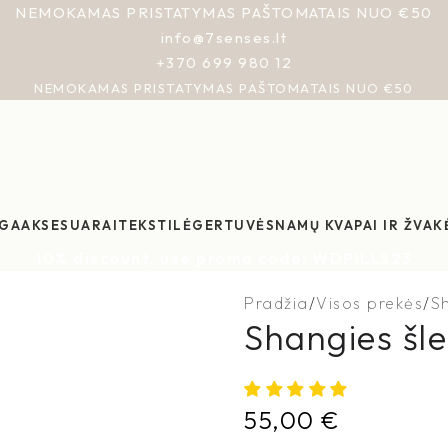
NEMOKAMAS PRISTATYMAS PAŠTOMATAIS NUO €50
info@7senses.lt
+370 699 980 12
NEMOKAMAS PRISTATYMAS PAŠTOMATAIS NUO €50
GA
AKSESUARAI
TEKSTILĖ
GERTUVĖS
NAMŲ KVAPAI IR ŽVAK
10% discount, use promo code: WDPILLS23
Pradžia
Visos prekės
S
Shangies šle
55,00
€