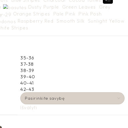
Dots
Blue Stripes
Charcoal
Cocoa Tones
+11
te
Dusty Purple
Green Leaves
Grey
Orange Stripes
Pale Pink
Pink Posh
Raspberry Red
Smooth Silk
Sunlight Yellow
hite Stripes
35-36
37-38
38-39
39-40
40-41
42-43
Išvalyti