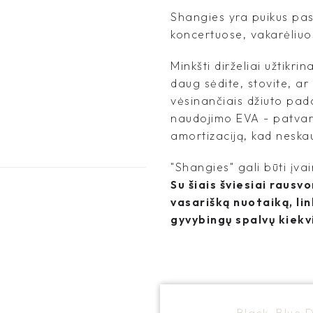
Shangies yra puikus pas
koncertuose, vakarėliuo
Minkšti dirželiai užtikri
daug sėdite, stovite, ar
vėsinančiais džiuto pad
naudojimo EVA - patvari
amortizaciją, kad neska
"Shangies" gali būti įvai
Su šiais šviesiai raus
vasarišką nuotaiką, li
gyvybingų spalvų kiekv