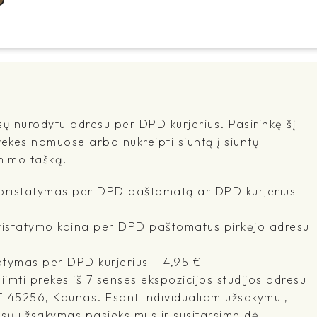
sų nurodytu adresu per DPD kurjerius. Pasirinkę šį
rekes namuose arba nukreipti siuntą į siuntų
mimo tašką.
- pristatymas per DPD paštomatą ar DPD kurjerius
pristatymo kaina per DPD paštomatus pirkėjo adresu
atymas per DPD kurjerius – 4,95 €
imti prekes iš 7 senses ekspozicijos studijos adresu
T 45256, Kaunas. Esant individualiam užsakymui,
ūsų užsakymas pasieks mus ir susitarsime dėl