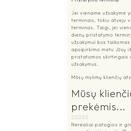
Jei viename užsakyme yr
terminais, tokiu atveju 
terminas. Taigi, jei vi
dienų pristatymo terminu
užsakymui bus taikomas i
apsipirkimo metu Jūsų išs
pristatomos skirtingais
užsakymus.
Mūsų mylimų klienčių ats
Mūsų klienči
prekėmis...
Nerealiai patogios ir gra