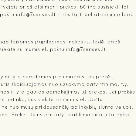
tvejais prieš atsiimant prekes, būtina susisiekti tel.
štu info@7senses.lt ir susitarti dėl atsiėmimo laiko.
ringą taikomas papildomas mokestis, todėl prieš
iekite su mumis el. paštu info@7senses.lt
šyme yra nurodomas preliminarus tos prekės
kuris skaičiuojamas nuo užsakymo patvirtinimo, t.y.
mas ir yra gautas apmokėjimas už prekes. Jei prekės
 netinka, susisiekite su mumis el. paštu
l ne nuo mūsų priklausančių aplinkybių siunta vėluos,
me. Prekes Jums pristatys patikima siuntų tarnyba