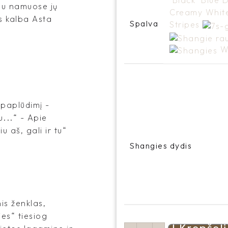
Black
Blue 
jau namuose jų
Creamy Whi
s kalba Asta
Spalva
Stripes
W
į paplūdimį -
u...“ - Apie
 aš, gali ir tu“
Shangies dydis
is ženklas,
es“ tiesiog