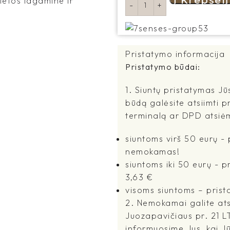
Į Krepšelį
vietos lagamine ir
Pristatymo informacija
Pristatymo būdai:
1. Siuntų pristatymas Jū
būdą galėsite atsiimti p
terminalą ar DPD atsiė
siuntoms virš 50 eurų 
nemokamas!
siuntoms iki 50 eurų - 
3,63 €
visoms siuntoms – prist
2. Nemokamai galite atsi
Juozapavičiaus pr. 21 L
informuosime Jus, kai J