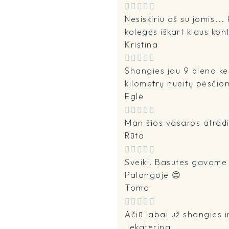
Nesiskiriu aš su jomis...
kolegės iškart klaus kon
Kristina
Shangies jau 9 diena ke
kilometrų nueitų pėsčio
Eglė
Man šios vasaros atradi
Rūta
Sveiki! Basutes gavome -
Palangoje 😊
Toma
Ačiū labai už shangies i
Jekaterina