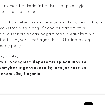
irinkimas bet kada ir bet kur - paplūdimyje,
se ir net namuose.
na, kad šlepetės puikiai laikytųsi ant kojų, nesvarbu, ar
 vaikštote visą dieną. Shangies pagaminti su
ais, o išorinis padas pagamintas iš daugkartinio
os ir lengvos medžiagos, kuri užtikrina puikią
udėtų pėdų.
rių spalvų.
vomis „Shangies” šlepetėmis spinduliuosite
nksmybes ir gerą nuotaiką, nes jos suteiks
ienam Jūsų žingsniui.