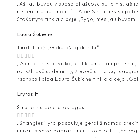
„Aš jau buvau visuose pliažuose su jomis, aš 
nebenoriu nusimauti“ - Apie Shangies šlepete
Stašaitytė tinklalaidėje „Rygoj mes jau buvom“
Laura Šukienė
Tinklalaidė „Galiu aš, gali ir tu“
„7senses rasite visko, ko tik jums gali prireikti 
rankšluosčių, delninių, šlepečių ir daug daugia
7senses kalba Laura Šukienė tinklalaidėje „Galiu
Lrytas.lt
Straipsnis apie atostogas
„Shangies“ yra pasaulyje gerai žinomas prekin
unikalus savo paprastumu ir komfortu. „Shangi