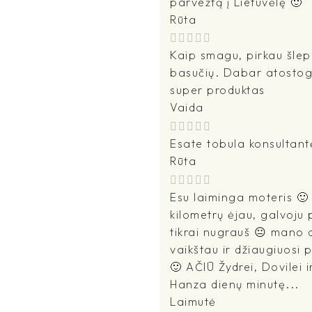
parvežtą į Lietuvėlę 🙂
Rūta
Kaip smagu, pirkau šlepet
basučių. Dabar atostogau
super produktas
Vaida
Esate tobula konsultant
Rūta
Esu laiminga moteris 🙂 
kilometrų ėjau, galvoju p
tikrai nugrauš 😐 mano d
vaikštau ir džiaugiuosi
🙂 AČIŪ Žydrei, Dovilei i
Hanza dienų minutę...
Laimutė