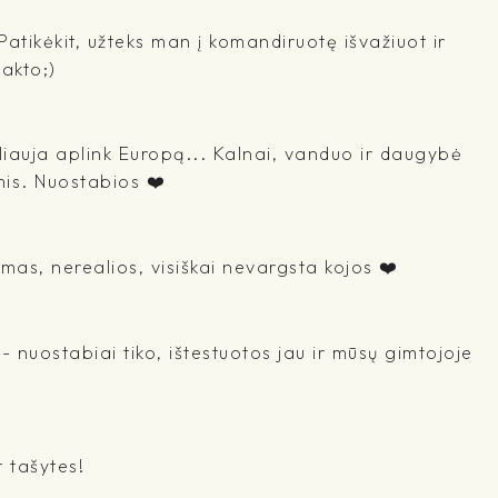
 Patikėkit, užteks man į komandiruotę išvažiuot ir
takto;)
liauja aplink Europą... Kalnai, vanduo ir daugybė
mis. Nuostabios ❤️
mas, nerealios, visiškai nevargsta kojos ❤️
 nuostabiai tiko, ištestuotos jau ir mūsų gimtojoje
r tašytes!