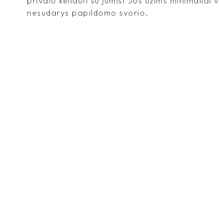
privalo keliauti su jumis! Jos užims minimaliai 
nesudarys papildomo svorio.