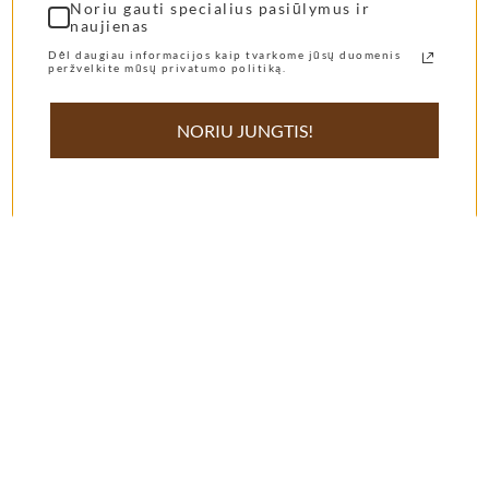
Noriu gauti specialius pasiūlymus ir
naujienas
69,00
€
55,00
€
Dėl daugiau informacijos kaip tvarkome jūsų duomenis
Pasirinkti Savybes
Pasirinkti Savybes
peržvelkite mūsų privatumo politiką.
NORIU JUNGTIS!