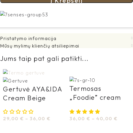
Į Krepšelį
Pristatymo informacija
Mūsų mylimų klienčių atsiliepimai
Jums taip pat gali patikti...
Termosas
Gertuvė AYA&IDA
„Foodie” cream
Cream Beige
beige
36,00
€
–
40,00
€
29,00
€
–
36,00
€
Pasirinkti Savybes
Pasirinkti Savybes