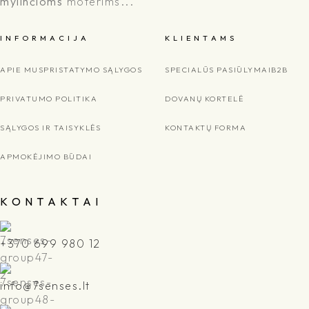
mylinčioms
moterims...
I N F O R M A C I J A
K L I E N T A M S
APIE MUS
PRISTATYMO SĄLYGOS
SPECIALŪS PASIŪLYMAI
B2B
PRIVATUMO POLITIKA
DOVANŲ KORTELĖ
SĄLYGOS IR TAISYKLĖS
KONTAKTŲ FORMA
APMOKĖJIMO BŪDAI
K O N T A K T A I
+370 699 980 12
info@7senses.lt