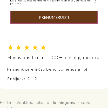
Kaip mes tvarkome duomenis galite rasti mūsų privatumo
politikoje.
PRENUMERUOTI
★
★
★
★
★
Mumis pasitiki jau 1 000+ laimingų moterų
Prisijunk prie mūsų bendruomenės ir tu!
Prisijunk:
Prekinis ženklas, sukurtas
laimingoms
ir save