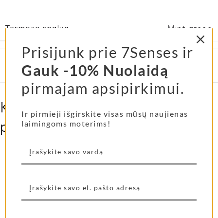
Termoso spalva
Mint green
Prisijunk prie 7Senses ir
Gauk -10% Nuolaidą
Termoso talpa
500 ml
pirmajam apsipirkimui.
Kitos mūsų klienčių labiausiai
Ir pirmieji išgirskite visas mūsų naujienas
pamiltos prekės...
laimingoms moterims!
Shangies basutės
Shangies šlepetės
Pearly Shades
Cocoa Tones