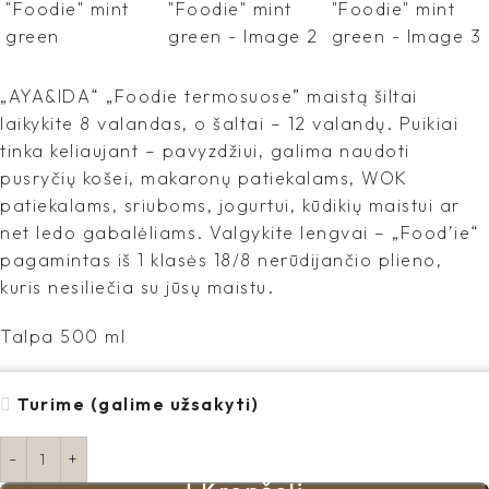
„AYA&IDA“ „Foodie termosuose” maistą šiltai
laikykite 8 valandas, o šaltai – 12 valandų. Puikiai
tinka keliaujant – pavyzdžiui, galima naudoti
pusryčių košei, makaronų patiekalams, WOK
patiekalams, sriuboms, jogurtui, kūdikių maistui ar
net ledo gabalėliams. Valgykite lengvai – „Food’ie“
pagamintas iš 1 klasės 18/8 nerūdijančio plieno,
kuris nesiliečia su jūsų maistu.
Talpa 500 ml
Turime (galime užsakyti)