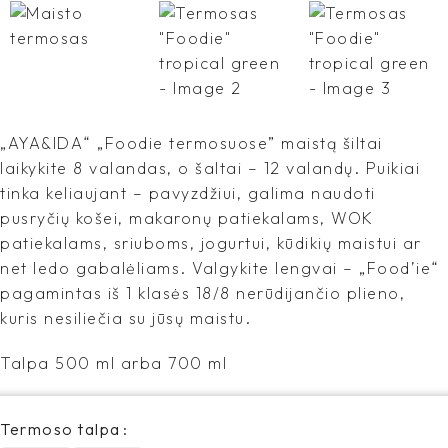
„AYA&IDA“ „Foodie termosuose” maistą šiltai
laikykite 8 valandas, o šaltai – 12 valandų. Puikiai
tinka keliaujant – pavyzdžiui, galima naudoti
pusryčių košei, makaronų patiekalams, WOK
patiekalams, sriuboms, jogurtui, kūdikių maistui ar
net ledo gabalėliams. Valgykite lengvai – „Food’ie“
pagamintas iš 1 klasės 18/8 nerūdijančio plieno,
kuris nesiliečia su jūsų maistu.
Talpa 500 ml arba 700 ml
Termoso talpa