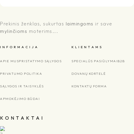
Prekinis ženklas, sukurtas
laimingoms
ir save
mylinčioms
moterims...
I N F O R M A C I J A
K L I E N T A M S
APIE MUS
PRISTATYMO SĄLYGOS
SPECIALŪS PASIŪLYMAI
B2B
PRIVATUMO POLITIKA
DOVANŲ KORTELĖ
SĄLYGOS IR TAISYKLĖS
KONTAKTŲ FORMA
APMOKĖJIMO BŪDAI
K O N T A K T A I