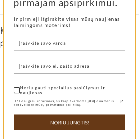
pirmajam apsipirkimui.
Termoso talpa
500 ml
,
700 ml
Ir pirmieji išgirskite visas mūsų naujienas
laimingoms moterims!
Kitos mūsų klienčių labiausiai
pamiltos prekės...
Shangies basutės Pearly
Shangies šlepetės
Shades
Cocoa Tones
Noriu gauti specialius pasiūlymus ir
naujienas
69,00
€
55,00
€
Dėl daugiau informacijos kaip tvarkome jūsų duomenis
Pasirinkti Savybes
Pasirinkti Savybes
peržvelkite mūsų privatumo politiką.
NORIU JUNGTIS!