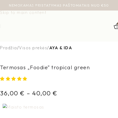
NEMOKAMAS PRISTATYMAS PAŠTOMATAIS NUO €50
Skip to navigation
Skip to main content
Pradžia
Visos prekės
AYA & IDA
Termosas „Foodie” tropical green
36,00
€
–
40,00
€