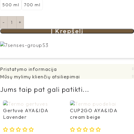
500 ml
700 ml
Į Krepšelį
Pristatymo informacija
Mūsų mylimų klienčių atsiliepimai
Jums taip pat gali patikti...
Gertuvė AYA&IDA
CUP2GO AYA&IDA
Lavender
cream beige