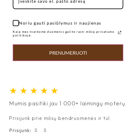
Noriu gauti pasiūlymus ir naujienas
Kaip mes tvarkome duomenis galite rasti mūsų privatumo
politikoje.
PRENUMERUOTI
★
★
★
★
★
Mumis pasitiki jau 1 000+ laimingų moterų
Prisijunk prie mūsų bendruomenės ir tu!
Prisijunk: