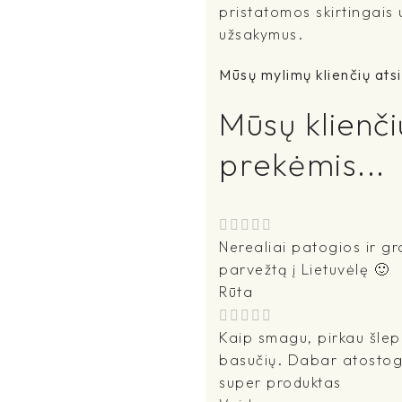
pristatomos skirtingais
užsakymus.
Mūsų mylimų klienčių atsi
Mūsų klienči
prekėmis...
Nerealiai patogios ir gra
parvežtą į Lietuvėlę 🙂
Rūta
Kaip smagu, pirkau šlepet
basučių. Dabar atostogau
super produktas