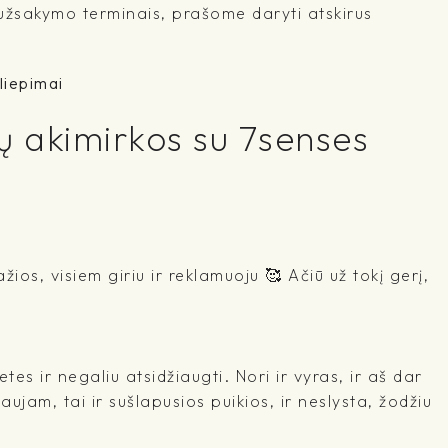
 užsakymo terminais, prašome daryti atskirus
liepimai
ų akimirkos su 7senses
žios, visiem giriu ir reklamuoju 🥰 Ačiū už tokį gerį,
es ir negaliu atsidžiaugti. Nori ir vyras, ir aš dar
jam, tai ir sušlapusios puikios, ir neslysta, žodžiu