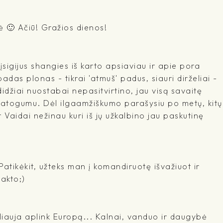
ė 🙂 Ačiū! Gražios dienos!
įsigijus shangies iš karto apsiaviau ir apie pora
adas plonas - tikrai 'atmuš' padus, siauri dirželiai -
idžiai nuostabai nepasitvirtino, jau visą savaitę
 patogumu. Dėl ilgaamžiškumo parašysiu po metų, kitų
r Vaidai nežinau kuri iš jų užkalbino jau paskutinę
 Patikėkit, užteks man į komandiruotę išvažiuot ir
takto;)
liauja aplink Europą... Kalnai, vanduo ir daugybė