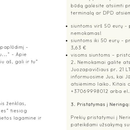
būdą galėsite atsiimti p
terminalą ar DPD atsiė
siuntoms virš 50 eurų 
nemokamas!
siuntoms iki 50 eurų - 
į paplūdimį -
3,63 €
u...“ - Apie
visoms siuntoms – prist
 aš, gali ir tu“
2. Nemokamai galite atsi
Juozapavičiaus pr. 21 L
informuosime Jus, kai J
atsiėmimo laiko. Kitais a
+37069998012 arba el.pa
is ženklas,
3. Pristatymas į Neringą:
es“ tiesiog
Prekių pristatymui į Ne
vietos lagamine ir
pateikdami užsakymą sus