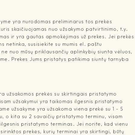
šyme yra nurodomas preliminarus tos prekės
kuris skaičiuojamas nuo užsakymo patvirtinimo, t.y.
mas ir yra gautas apmokėjimas už prekes. Jei prekės
 netinka, susisiekite su mumis el. paštu
l ne nuo mūsų priklausančių aplinkybių siunta vėluos,
me. Prekes Jums pristatys patikima siuntų tarnyba
a užsakomos prekės su skirtingais pristatymo
visam užsakymui yra taikomas ilgesnis pristatymo
ename užsakyme yra užsakoma viena prekė su 1 - 5
, o kita su 2 savaičių pristatymo terminu, visam
lgesnis pristatymo terminas. Jei norite, kad vienu
irinktos prekės, kurių terminai yra skirtingi, būtų