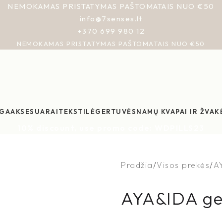
NEMOKAMAS PRISTATYMAS PAŠTOMATAIS NUO €50
info@7senses.lt
+370 699 980 12
NEMOKAMAS PRISTATYMAS PAŠTOMATAIS NUO €50
GA
AKSESUARAI
TEKSTILĖ
GERTUVĖS
NAMŲ KVAPAI IR ŽVAK
10% discount, use promo code: WDPILLS23
Pradžia
Visos prekės
A
AYA&IDA gert