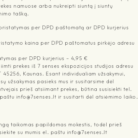
rekes namuose arba nukreipti siuntą į siuntų
mimo tašką.
- pristatymas per DPD paštomatą ar DPD kurjerius
pristatymo kaina per DPD paštomatus pirkėjo adresu
atymas per DPD kurjerius – 4,95 €
imti prekes iš 7 senses ekspozicijos studijos adresu
T 45256, Kaunas. Esant individualiam užsakymui,
ūsų užsakymas pasieks mus ir susitarsime dėl
tvejais prieš atsiimant prekes, būtina susisiekti tel.
štu info@7senses.lt ir susitarti dėl atsiėmimo laiko.
ringą taikomas papildomas mokestis, todėl prieš
iekite su mumis el. paštu info@7senses.lt