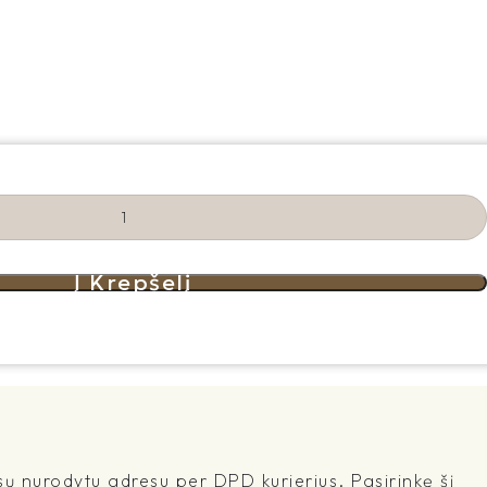
Į Krepšelį
sų nurodytu adresu per DPD kurjerius. Pasirinkę šį