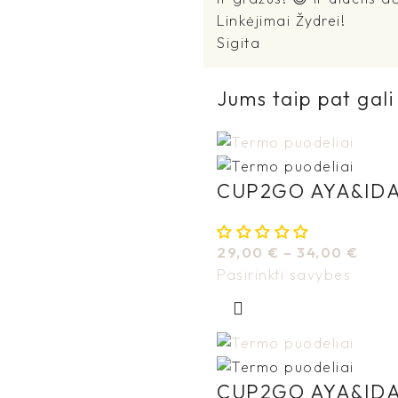
Linkėjimai Žydrei!
Sigita
Jums taip pat gali 
CUP2GO AYA&IDA 
29,00
€
–
34,00
€
Pasirinkti savybes
CUP2GO AYA&IDA 