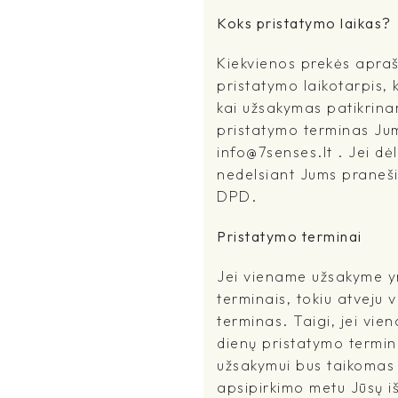
Koks pristatymo laikas?
Kiekvienos prekės apra
pristatymo laikotarpis, 
kai užsakymas patikrina
pristatymo terminas Jums
info@7senses.lt . Jei dė
nedelsiant Jums praneši
DPD.
Pristatymo terminai
Jei viename užsakyme yr
terminais, tokiu atveju 
terminas. Taigi, jei vi
dienų pristatymo terminu
užsakymui bus taikomas i
apsipirkimo metu Jūsų išs