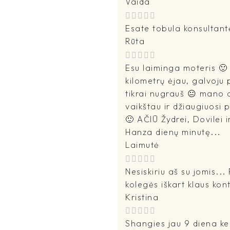
Vaida
Esate tobula konsultant
Rūta
Esu laiminga moteris 🙂 
kilometrų ėjau, galvoju p
tikrai nugrauš 😐 mano d
vaikštau ir džiaugiuosi
🙂 AČIŪ Žydrei, Dovilei i
Hanza dienų minutę...
Laimutė
Nesiskiriu aš su jomis...
kolegės iškart klaus kon
Kristina
Shangies jau 9 diena ke