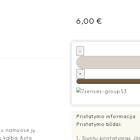
6,00
€
Pristatymo informacija
Pristatymo būdai:
jau namuose jų
s kalba Asta
1. Siuntų pristatymas Jū