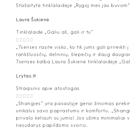
Stašaitytė tinklalaidėje „Rygoj mes jau buvom“
Laura Šukienė
Tinklalaidė „Galiu aš, gali ir tu“
„7senses rasite visko, ko tik jums gali prireikti 
rankšluosčių, delninių, šlepečių ir daug daugia
7senses kalba Laura Šukienė tinklalaidėje „Galiu
Lrytas.lt
Straipsnis apie atostogas
„Shangies“ yra pasaulyje gerai žinomas prekin
unikalus savo paprastumu ir komfortu. „Shangi
privalo keliauti su jumis! Jos užims minimaliai 
nesudarys papildomo svorio.