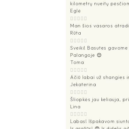
kilometrų nueitų pėsčio
Eglė
Man šios vasaros atradi
Rūta
Sveiki! Basutes gavome -
Palangoje 😊
Toma
Ačiū labai už shangies i
Jekaterina
Šliopkės jau keliauja, pr
Lina
Labas! Išpakavom siuntą 
Ir gražūs! 😍 Ir didelis 