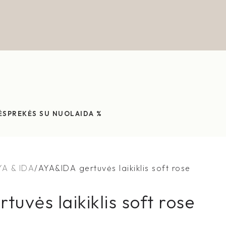
ĖS
PREKĖS SU NUOLAIDA %
YA & IDA
AYA&IDA gertuvės laikiklis soft rose
uvės laikiklis soft rose