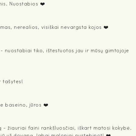
mis. Nuostabios ❤️
mas, nerealios, visiškai nevargsta kojos ❤️
 nuostabiai tiko, ištestuotos jau ir mūsų gimtojoje
r tašytes!
ie baseino, jūros ❤️
- žiauriai faini rankšluosčiai, iškart matosi kokybė.
ačiū už dovaną, labai maloniai nustebinot! ❤️