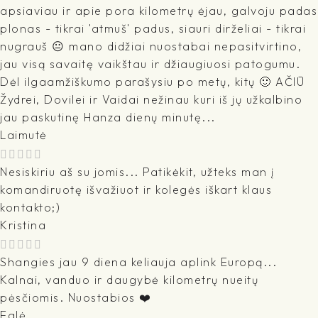
apsiaviau ir apie pora kilometrų ėjau, galvoju padas
plonas - tikrai 'atmuš' padus, siauri dirželiai - tikrai
nugrauš 😐 mano didžiai nuostabai nepasitvirtino,
jau visą savaitę vaikštau ir džiaugiuosi patogumu.
Dėl ilgaamžiškumo parašysiu po metų, kitų 🙂 AČIŪ
Žydrei, Dovilei ir Vaidai nežinau kuri iš jų užkalbino
jau paskutinę Hanza dienų minutę...
Laimutė
Nesiskiriu aš su jomis... Patikėkit, užteks man į
komandiruotę išvažiuot ir kolegės iškart klaus
kontakto;)
Kristina
Shangies jau 9 diena keliauja aplink Europą...
Kalnai, vanduo ir daugybė kilometrų nueitų
pėsčiomis. Nuostabios ❤️
Eglė