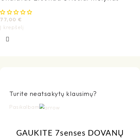
77,00
€
Į krepšelį
Turite neatsakytų klausimų?
Pasikalbam
GAUKITE 7senses DOVANŲ