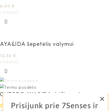
6,00
€
Į krepšelį
AYA&IDA šepetėlis valymui
12,50
€
Į krepšelį
CUP2GO AYA&IDA driftwood
Prisijunk prie 7Senses ir