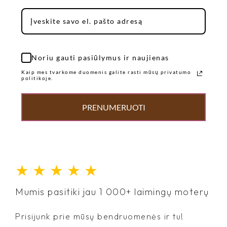
Noriu gauti pasiūlymus ir naujienas
Kaip mes tvarkome duomenis galite rasti mūsų privatumo
politikoje.
PRENUMERUOTI
★
★
★
★
★
Mumis pasitiki jau 1 000+ laimingų moterų
Prisijunk prie mūsų bendruomenės ir tu!