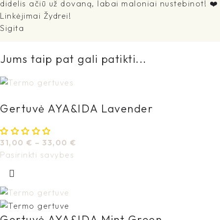
didelis ačiū už dovaną, labai maloniai nustebinot! ❤️
Linkėjimai Žydrei!
Sigita
Jums taip pat gali patikti...
Gertuvė AYA&IDA Lavender
31,00
€
–
33,00
€
Pasirinkti savybes
Gertuvė AYA&IDA Mint Green