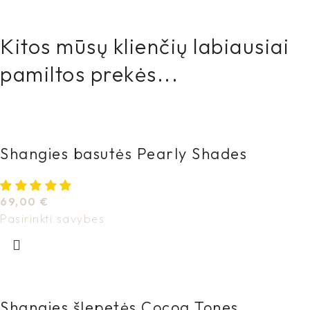
Kitos mūsų klienčių labiausiai
pamiltos prekės...
Shangies basutės Pearly Shades
69,00
€
Pasirinkti savybes
Shangies šlepetės Cocoa Tones