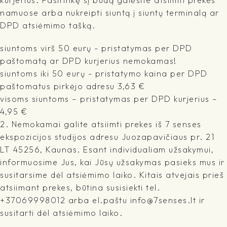
kurjerius. Pasirinkę šį būdą galėsite atsiimti prekes
namuose arba nukreipti siuntą į siuntų terminalą ar
DPD atsiėmimo tašką.
siuntoms virš 50 eurų - pristatymas per DPD
paštomatą ar DPD kurjerius nemokamas!
siuntoms iki 50 eurų - pristatymo kaina per DPD
paštomatus pirkėjo adresu 3,63 €
visoms siuntoms – pristatymas per DPD kurjerius –
4,95 €
2. Nemokamai galite atsiimti prekes iš 7 senses
ekspozicijos studijos adresu Juozapavičiaus pr. 21
LT 45256, Kaunas. Esant individualiam užsakymui,
informuosime Jus, kai Jūsų užsakymas pasieks mus ir
susitarsime dėl atsiėmimo laiko. Kitais atvejais prieš
atsiimant prekes, būtina susisiekti tel.
+37069998012 arba el.paštu info@7senses.lt ir
susitarti dėl atsiėmimo laiko.