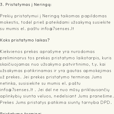
3. Pristatymas į Neringą:
Prekių pristatymui į Neringą taikomas papildomas
mokestis, todėl prieš pateikdami užsakymą susiekite
su mumis el. paštu info@7senses.lt
Koks pristatymo laikas?
Kiekvienos prekės aprašyme yra nurodomas
preliminarus tos prekės pristatymo laikotarpis, kuris
skaičiuojamas nuo užsakymo patvirtinimo, t.y. kai
užsakymas patikrinamas ir yra gautas apmokėjimas
už prekes. Jei prekės pristatymo terminas Jums
netinka, susisiekite su mumis el. paštu
info@7senses.lt . Jei dėl ne nuo mūsų priklausančių
aplinkybių siunta vėluos, nedelsiant Jums pranešime.
Prekes Jums pristatys patikima siuntų tarnyba DPD.
Pristatymo terminai