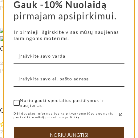
29,00
€
Gauk -10% Nuolaidą
Pasirinkti savybes
pirmajam apsipirkimui.
Ir pirmieji išgirskite visas mūsų naujienas
laimingoms moterims!
CUP2GO AYA&IDA Dusty Rose
29,00
€
–
34,00
€
Pasirinkti savybes
Noriu gauti specialius pasiūlymus ir
naujienas
CUP2GO AYA&IDA mint green
Dėl daugiau informacijos kaip tvarkome jūsų duomenis
peržvelkite mūsų privatumo politiką.
29,00
€
NORIU JUNGTIS!