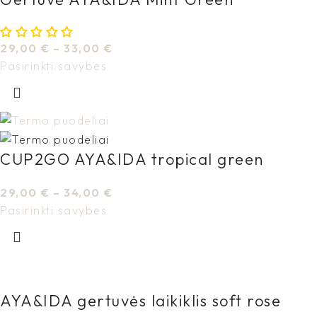
29,00
€
–
33,00
€
Pasirinkti savybes
CUP2GO AYA&IDA tropical green
29,00
€
–
34,00
€
Pasirinkti savybes
AYA&IDA gertuvės laikiklis soft rose