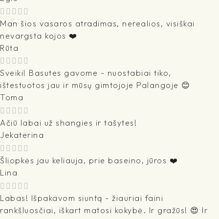
Man šios vasaros atradimas, nerealios, visiškai
nevargsta kojos ❤️
Rūta
Sveiki! Basutes gavome - nuostabiai tiko,
ištestuotos jau ir mūsų gimtojoje Palangoje 😊
Toma
Ačiū labai už shangies ir tašytes!
Jekaterina
Šliopkės jau keliauja, prie baseino, jūros ❤️
Lina
Labas! Išpakavom siuntą - žiauriai faini
rankšluosčiai, iškart matosi kokybė. Ir gražūs! 😍 Ir