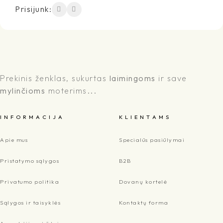
Prisijunk:
Prekinis ženklas, sukurtas
laimingoms
ir save
mylinčioms
moterims...
I N F O R M A C I J A
K L I E N T A M S
Apie mus
Specialūs pasiūlymai
Pristatymo sąlygos
B2B
Privatumo politika
Dovanų kortelė
Sąlygos ir taisyklės
Kontaktų forma