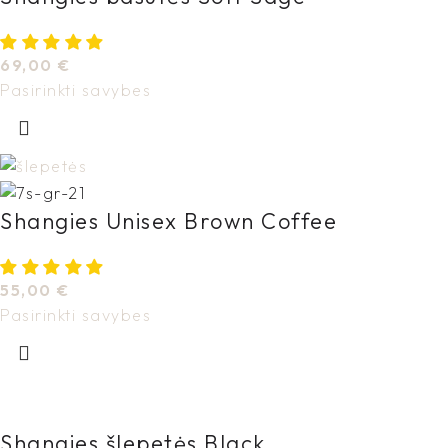
69,00
€
Pasirinkti savybes
Shangies Unisex Brown Coffee
55,00
€
Pasirinkti savybes
Shangies šlepetės Black