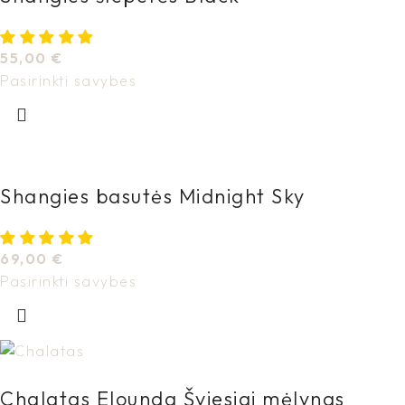
55,00
€
Pasirinkti savybes
Shangies basutės Midnight Sky
69,00
€
Pasirinkti savybes
Chalatas Elounda Šviesiai mėlynas