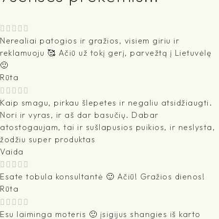
Nerealiai patogios ir gražios, visiem giriu ir
reklamuoju 🥰 Ačiū už tokį gerį, parvežtą į Lietuvėlę
🙂
Rūta
Kaip smagu, pirkau šlepetes ir negaliu atsidžiaugti.
Nori ir vyras, ir aš dar basučių. Dabar
atostogaujam, tai ir sušlapusios puikios, ir neslysta,
žodžiu super produktas
Vaida
Esate tobula konsultantė 🙂 Ačiū! Gražios dienos!
Rūta
Esu laiminga moteris 🙂 įsigijus shangies iš karto