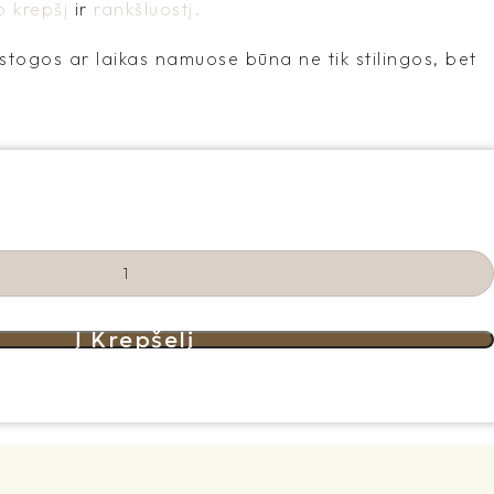
 krepšį
ir
rankšluostį.
stogos ar laikas namuose būna ne tik stilingos, bet
Į Krepšelį