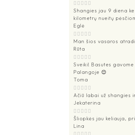
Shangies jau 9 diena ke
kilometrų nueitų pėsčio
Eglė
Man šios vasaros atradi
Rūta
Sveiki! Basutes gavome -
Palangoje 😊
Toma
Ačiū labai už shangies i
Jekaterina
Šliopkės jau keliauja, pr
Lina