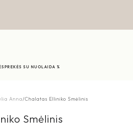
ĖS
PREKĖS SU NUOLAIDA %
elia Anna
Chalatas Elliniko Smėlinis
iniko Smėlinis