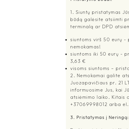
1. Siuntų pristatymas Jū
būdą galėsite atsiimti p
terminalą ar DPD atsiė
siuntoms virš 50 eurų 
nemokamas!
siuntoms iki 50 eurų - 
3,63 €
visoms siuntoms – prist
2. Nemokamai galite atsi
Juozapavičiaus pr. 21 L
informuosime Jus, kai J
atsiėmimo laiko. Kitais a
+37069998012 arba el.pa
3. Pristatymas į Neringą: