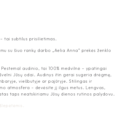
 tai subtilus prisilietimas.
mu su šiuo rankų darbo „Aelia Anna” prekės ženklo
Pestemal audinio, tai 100% medvilnė – ypatingai
 švelni Jūsų odai. Audinys itin gerai sugeria drėgmę,
baryje, viešbutyje ar pajūryje. Stilingas ir
imo atmosfera – devėsite jį ilgus metus. Lengvas,
latas taps neatskiriamu Jūsų dienos rutinos palydovu.
šlepėtėmis.