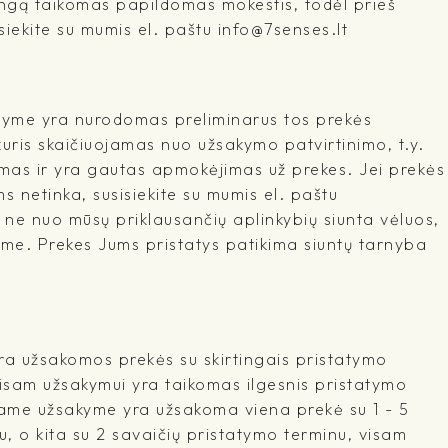
ringą taikomas papildomas mokestis, todėl prieš
iekite su mumis el. paštu info@7senses.lt
šyme yra nurodomas preliminarus tos prekės
kuris skaičiuojamas nuo užsakymo patvirtinimo, t.y.
mas ir yra gautas apmokėjimas už prekes. Jei prekės
 netinka, susisiekite su mumis el. paštu
l ne nuo mūsų priklausančių aplinkybių siunta vėluos,
me. Prekes Jums pristatys patikima siuntų tarnyba
a užsakomos prekės su skirtingais pristatymo
visam užsakymui yra taikomas ilgesnis pristatymo
ename užsakyme yra užsakoma viena prekė su 1 - 5
, o kita su 2 savaičių pristatymo terminu, visam