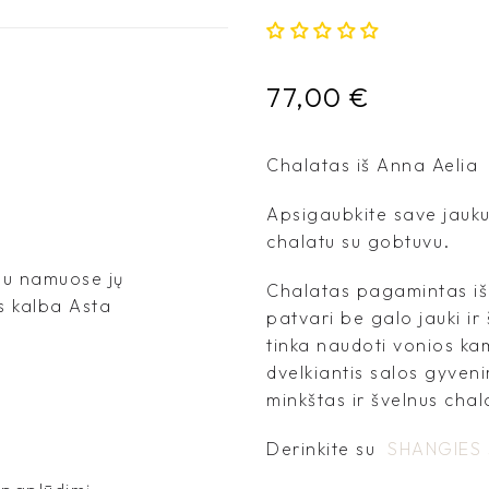
77,00
€
Chalatas iš Anna Aelia –
Apsigaubkite save jauku
chalatu su gobtuvu.
jau namuose jų
Chalatas pagamintas iš 
s kalba Asta
patvari be galo jauki ir
tinka naudoti vonios kam
dvelkiantis salos gyven
minkštas ir švelnus cha
Derinkite su
SHANGIES 