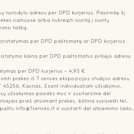
sų nurodytu adresu per DPD kurjerius. Pasirinkę šį
rekes namuose arba nukreipti siuntą į siuntų
mimo tašką.
- pristatymas per DPD paštomatą ar DPD kurjerius
pristatymo kaina per DPD paštomatus pirkėjo adresu
atymas per DPD kurjerius – 4,95 €
imti prekes iš 7 senses ekspozicijos studijos adresu
T 45256, Kaunas. Esant individualiam užsakymui,
ūsų užsakymas pasieks mus ir susitarsime dėl
tvejais prieš atsiimant prekes, būtina susisiekti tel.
štu info@7senses.lt ir susitarti dėl atsiėmimo laiko.