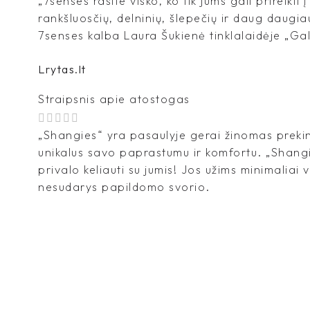
„7senses rasite visko, ko tik jums gali prireikti 
rankšluosčių, delninių, šlepečių ir daug daugia
7senses kalba Laura Šukienė tinklalaidėje „Galiu
Lrytas.lt
Straipsnis apie atostogas
„Shangies“ yra pasaulyje gerai žinomas prekin
unikalus savo paprastumu ir komfortu. „Shangi
privalo keliauti su jumis! Jos užims minimaliai 
nesudarys papildomo svorio.