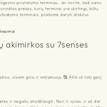
lgesnis pristatymo terminas. Jei norite, kad vienu
irinktos prekės, kurių terminai yra skirtingi, būtų
 užsakymo terminais, prašome daryti atskirus
liepimai
ų akimirkos su 7senses
žios, visiem giriu ir reklamuoju 🥰 Ačiū už tokį gerį,
es ir negaliu atsidžiaugti. Nori ir vyras, ir aš dar