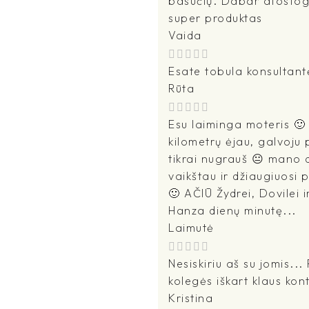
basučių. Dabar atostogau
super produktas
Vaida
Esate tobula konsultant
Rūta
Esu laiminga moteris 🙂 
kilometrų ėjau, galvoju p
tikrai nugrauš 😐 mano d
vaikštau ir džiaugiuosi
🙂 AČIŪ Žydrei, Dovilei i
Hanza dienų minutę...
Laimutė
Nesiskiriu aš su jomis...
kolegės iškart klaus kon
Kristina