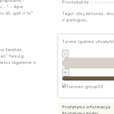
į paplūdimį -
Prisitaikykite
paplūdymio
u...“ - Apie
 aš, gali ir tu“
Tegul Jūsų kelionės, ato
ir patogios.
Turime (galime užsakyti)
is ženklas,
es“ tiesiog
vietos lagamine ir
Pristatymo informacija
Pristatymo būdai: