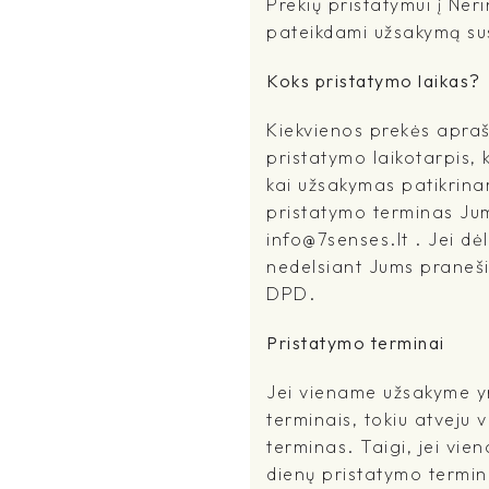
Prekių pristatymui į Ne
pateikdami užsakymą sus
Koks pristatymo laikas?
Kiekvienos prekės apra
pristatymo laikotarpis, 
kai užsakymas patikrina
pristatymo terminas Jums
info@7senses.lt . Jei dė
nedelsiant Jums praneši
DPD.
Pristatymo terminai
Jei viename užsakyme yr
terminais, tokiu atveju 
terminas. Taigi, jei vi
dienų pristatymo terminu