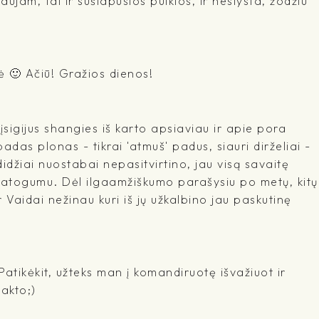
jam, tai ir sušlapusios puikios, ir neslysta, žodžiu
ė 🙂 Ačiū! Gražios dienos!
įsigijus shangies iš karto apsiaviau ir apie pora
adas plonas - tikrai 'atmuš' padus, siauri dirželiai -
idžiai nuostabai nepasitvirtino, jau visą savaitę
 patogumu. Dėl ilgaamžiškumo parašysiu po metų, kitų
r Vaidai nežinau kuri iš jų užkalbino jau paskutinę
 Patikėkit, užteks man į komandiruotę išvažiuot ir
takto;)