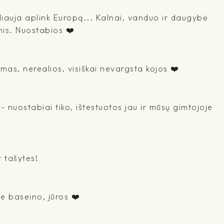
liauja aplink Europą... Kalnai, vanduo ir daugybė
mis. Nuostabios ❤️
mas, nerealios, visiškai nevargsta kojos ❤️
 nuostabiai tiko, ištestuotos jau ir mūsų gimtojoje
r tašytes!
ie baseino, jūros ❤️