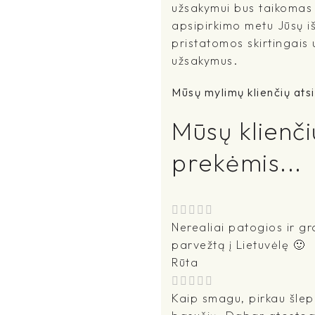
užsakymui bus taikomas i
apsipirkimo metu Jūsų išs
pristatomos skirtingais
užsakymus.
Mūsų mylimų klienčių atsi
Mūsų klienči
prekėmis...
Nerealiai patogios ir gra
parvežtą į Lietuvėlę 🙂
Rūta
Kaip smagu, pirkau šlepet