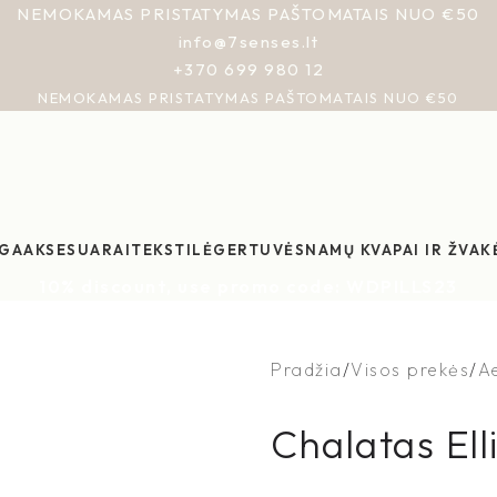
NEMOKAMAS PRISTATYMAS PAŠTOMATAIS NUO €50
info@7senses.lt
+370 699 980 12
NEMOKAMAS PRISTATYMAS PAŠTOMATAIS NUO €50
GA
AKSESUARAI
TEKSTILĖ
GERTUVĖS
NAMŲ KVAPAI IR ŽVAK
10% discount, use promo code: WDPILLS23
Pradžia
Visos prekės
A
Chalatas Ell