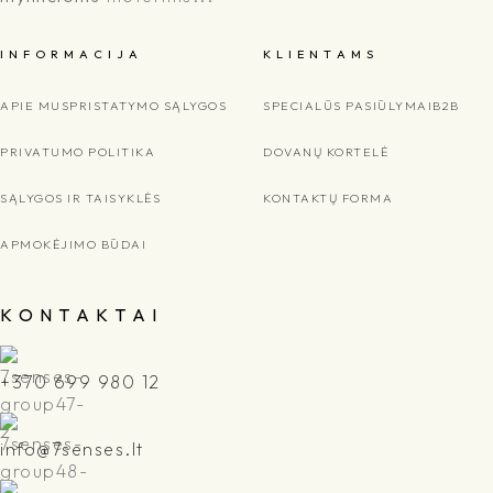
I N F O R M A C I J A
K L I E N T A M S
APIE MUS
PRISTATYMO SĄLYGOS
SPECIALŪS PASIŪLYMAI
B2B
PRIVATUMO POLITIKA
DOVANŲ KORTELĖ
SĄLYGOS IR TAISYKLĖS
KONTAKTŲ FORMA
APMOKĖJIMO BŪDAI
K O N T A K T A I
+370 699 980 12
info@7senses.lt