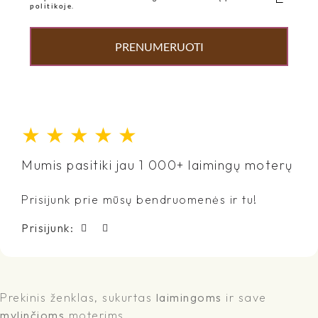
politikoje.
PRENUMERUOTI
★
★
★
★
★
Mumis pasitiki jau 1 000+ laimingų moterų
Prisijunk prie mūsų bendruomenės ir tu!
Prisijunk:
Prekinis ženklas, sukurtas
laimingoms
ir save
mylinčioms
moterims...