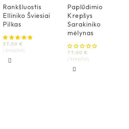
Rankšluostis
Paplūdimio
Elliniko Šviesiai
Krepšys
Pilkas
Sarakiniko
mėlynas
37,00
€
Į krepšelį
77,00
€
Į krepšelį