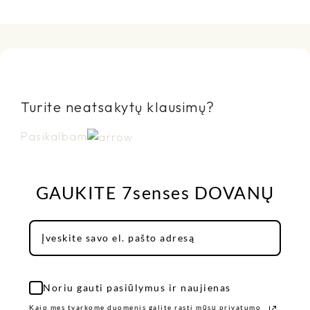
Turite neatsakytų klausimų?
Pasikalbam
GAUKITE 7senses DOVANŲ
Noriu gauti pasiūlymus ir naujienas
Kaip mes tvarkome duomenis galite rasti mūsų privatumo