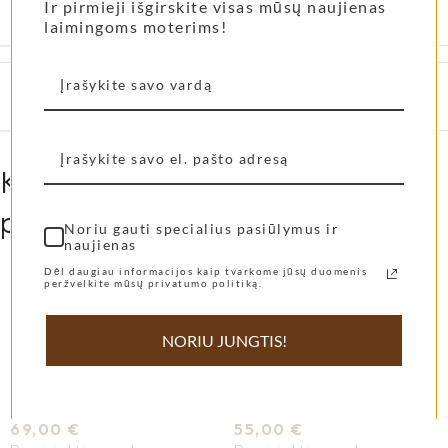
Ir pirmieji išgirskite visas mūsų naujienas
Kolekcija
Elliniko
laimingoms moterims!
Elliniko krepšys
Kreminis
Kitos mūsų klienčių labiausiai
pamiltos prekės...
Noriu gauti specialius pasiūlymus ir
naujienas
Dėl daugiau informacijos kaip tvarkome jūsų duomenis
peržvelkite mūsų privatumo politiką.
Shangies basutės
Shangies šlepetės
NORIU JUNGTIS!
Pearly Shades
Cocoa Tones
69,00
€
55,00
€