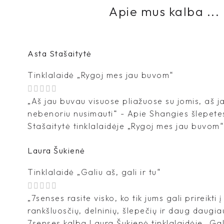
Apie mus kalba ...
Asta Stašaitytė
Tinklalaidė „Rygoj mes jau buvom“
„Aš jau buvau visuose pliažuose su jomis, aš 
nebenoriu nusimauti“ - Apie Shangies šlepete
Stašaitytė tinklalaidėje „Rygoj mes jau buvom“
Laura Šukienė
Tinklalaidė „Galiu aš, gali ir tu“
„7senses rasite visko, ko tik jums gali prireikti 
rankšluosčių, delninių, šlepečių ir daug daugia
7senses kalba Laura Šukienė tinklalaidėje „Galiu