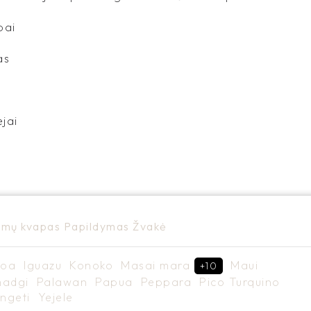
pai
as
jai
mų kvapas
Papildymas
Žvakė
coa
Iguazu
Konoko
Masai mara
Maui
+10
madgi
Palawan
Papua
Peppara
Pico Turquino
engeti
Yejele