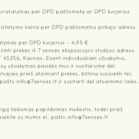
- pristatymas per DPD paštomatą ar DPD kurjerius
pristatymo kaina per DPD paštomatus pirkėjo adresu
atymas per DPD kurjerius – 4,95 €
imti prekes iš 7 senses ekspozicijos studijos adresu
T 45256, Kaunas. Esant individualiam užsakymui,
ūsų užsakymas pasieks mus ir susitarsime dėl
tvejais prieš atsiimant prekes, būtina susisiekti tel.
štu info@7senses.lt ir susitarti dėl atsiėmimo laiko.
ringą taikomas papildomas mokestis, todėl prieš
iekite su mumis el. paštu info@7senses.lt