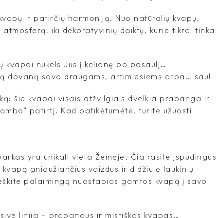
kvapų ir patirčių harmoniją. Nuo natūralių kvapų,
ą atmosferą, iki dekoratyvinių daiktų, kurie tikrai tinka
 kvapai nukels Jus į kelionę po pasaulį…
lią dovaną savo draugams, artimiesiems arba… sau!
: šie kvapai visais atžvilgiais dvelkia prabanga ir
„Jambo” patirtį. Kad patikėtumėte, turite užuosti
arkas yra unikali vieta Žemėje. Čia rasite įspūdingus
 kvapą gniaužiančius vaizdus ir didžiulę laukinių
eškite palaimingą nuostabios gamtos kvapą į savo
ve linija – prabangus ir mistiškas kvapas…