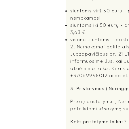
siuntoms virš 50 eurų 
nemokamas!
siuntoms iki 50 eurų - 
3,63 €
visoms siuntoms – prist
2. Nemokamai galite atsi
Juozapavičiaus pr. 21 L
informuosime Jus, kai J
atsiėmimo laiko. Kitais a
+37069998012 arba el.pa
3. Pristatymas į Neringą:
Prekių pristatymui į Ne
pateikdami užsakymą sus
Koks pristatymo laikas?