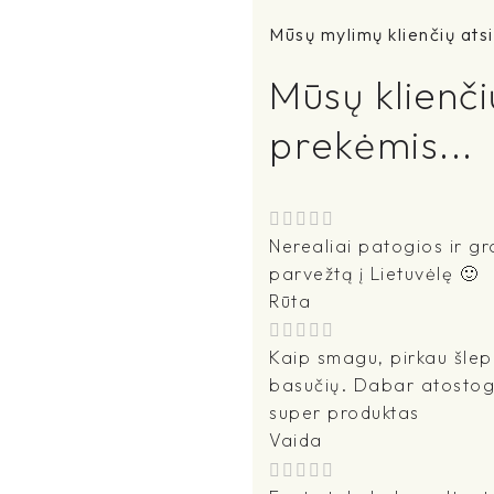
Mūsų mylimų klienčių atsi
Mūsų klienči
prekėmis...
Nerealiai patogios ir gra
parvežtą į Lietuvėlę 🙂
Rūta
Kaip smagu, pirkau šlepet
basučių. Dabar atostogau
super produktas
Vaida