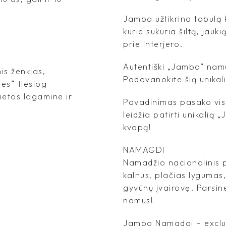
Jambo užtikrina tobulą 
kurie sukuria šiltą, jauki
prie interjero.
Autentiški „Jambo” namų
is ženklas,
Padovanokite šią unika
es“ tiesiog
vietos lagamine ir
Pavadinimas pasako viską
leidžia patirti unikalią 
kvapą!
NAMAGDI
Namadžio nacionalinis p
kalnus, plačias lygumas,
gyvūnų įvairovę. Parsin
namus!
Jambo Namadgi – exclusi