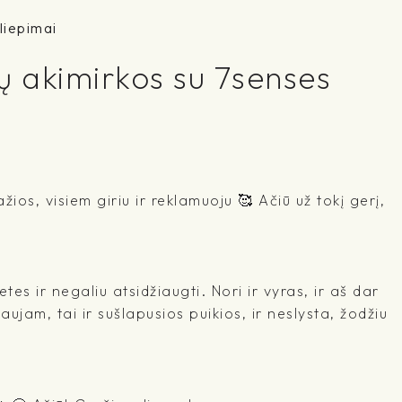
liepimai
ų akimirkos su 7senses
žios, visiem giriu ir reklamuoju 🥰 Ačiū už tokį gerį,
es ir negaliu atsidžiaugti. Nori ir vyras, ir aš dar
jam, tai ir sušlapusios puikios, ir neslysta, žodžiu