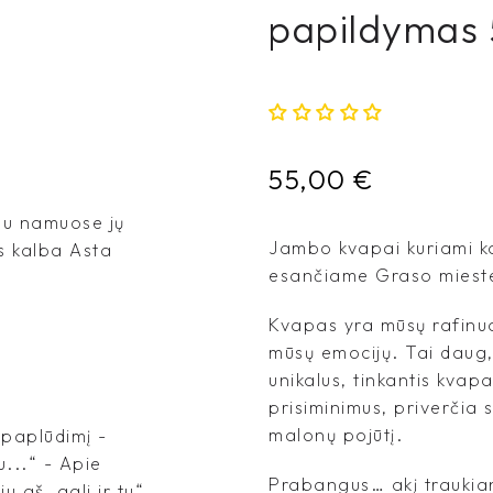
papildymas
55,00
€
jau namuose jų
Jambo kvapai kuriami ka
s kalba Asta
esančiame Graso mieste
Kvapas yra mūsų rafinuoč
mūsų emocijų. Tai daug,
unikalus, tinkantis kvapa
prisiminimus, priverčia 
malonų pojūtį.
į paplūdimį -
u...“ - Apie
Prabangus… akį traukian
 aš, gali ir tu“