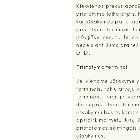
Kiekvienos prekės apra
pristatymo laikotarpis, 
kai užsakymas patikrina
pristatymo terminas Jums
info@7senses.lt . Jei dė
nedelsiant Jums praneši
DPD.
Pristatymo terminai
Jei viename užsakyme yr
terminais, tokiu atveju 
terminas. Taigi, jei vi
dienų pristatymo terminu
užsakymui bus taikomas i
apsipirkimo metu Jūsų išs
pristatomos skirtingais
užsakymus.