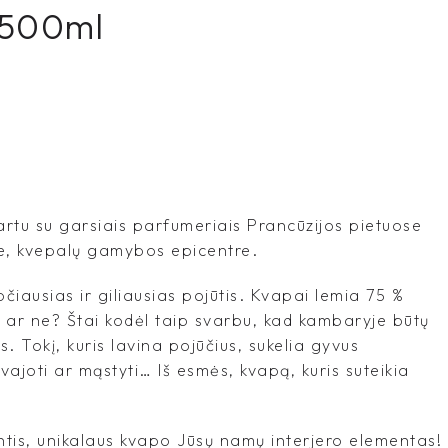
 500ml
rtu su garsiais parfumeriais Prancūzijos pietuose
, kvepalų gamybos epicentre.
iausias ir giliausias pojūtis. Kvapai lemia 75 %
 ar ne? Štai kodėl taip svarbu, kad kambaryje būtų
s. Tokį, kuris lavina pojūčius, sukelia gyvus
svajoti ar mąstyti… Iš esmės, kvapą, kuris suteikia
tis, unikalaus kvapo Jūsų namų interjero elementas!