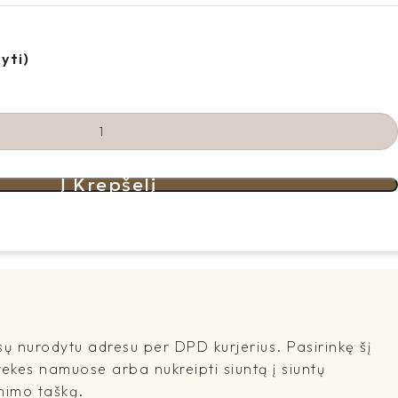
yti)
Į Krepšelį
sų nurodytu adresu per DPD kurjerius. Pasirinkę šį
rekes namuose arba nukreipti siuntą į siuntų
mimo tašką.