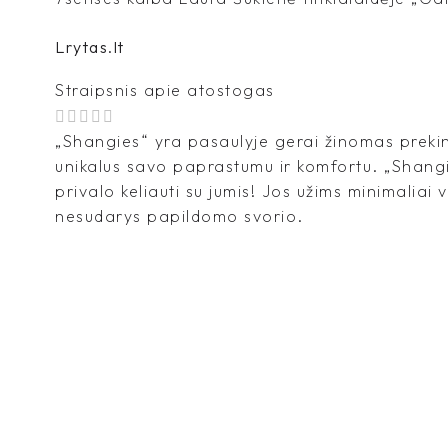
Lrytas.lt
Straipsnis apie atostogas
„Shangies“ yra pasaulyje gerai žinomas prekin
unikalus savo paprastumu ir komfortu. „Shangi
privalo keliauti su jumis! Jos užims minimaliai 
nesudarys papildomo svorio.