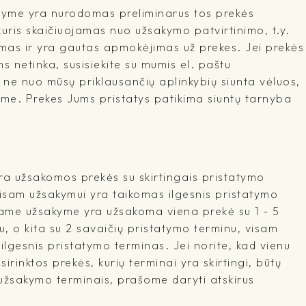
šyme yra nurodomas preliminarus tos prekės
kuris skaičiuojamas nuo užsakymo patvirtinimo, t.y.
mas ir yra gautas apmokėjimas už prekes. Jei prekės
 netinka, susisiekite su mumis el. paštu
l ne nuo mūsų priklausančių aplinkybių siunta vėluos,
me. Prekes Jums pristatys patikima siuntų tarnyba
a užsakomos prekės su skirtingais pristatymo
visam užsakymui yra taikomas ilgesnis pristatymo
ename užsakyme yra užsakoma viena prekė su 1 - 5
, o kita su 2 savaičių pristatymo terminu, visam
lgesnis pristatymo terminas. Jei norite, kad vienu
irinktos prekės, kurių terminai yra skirtingi, būtų
 užsakymo terminais, prašome daryti atskirus