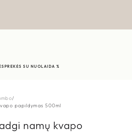
ĖS
PREKĖS SU NUOLAIDA %
ambo
vapo papildymas 500ml
dgi namų kvapo