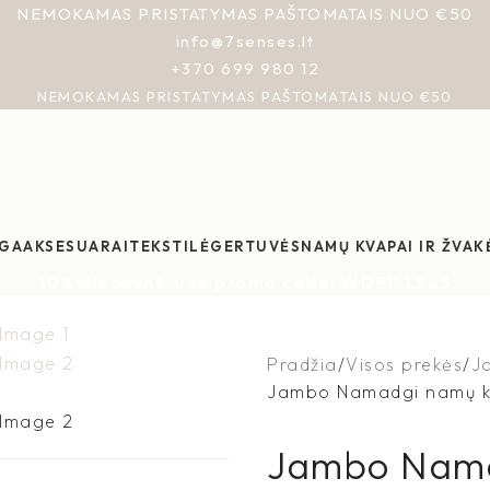
NEMOKAMAS PRISTATYMAS PAŠTOMATAIS NUO €50
info@7senses.lt
+370 699 980 12
NEMOKAMAS PRISTATYMAS PAŠTOMATAIS NUO €50
GA
AKSESUARAI
TEKSTILĖ
GERTUVĖS
NAMŲ KVAPAI IR ŽVAK
10% discount, use promo code: WDPILLS23
Pradžia
Visos prekės
J
Jambo Namadgi namų k
Jambo Nama