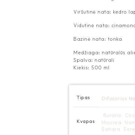
Viršutinė nata: kedro la
Vidutinė nata: cinamon
Bazinė nata: tonka
Medžiaga: natūralūs alie
Spalva: natūrali
Kiekis: 500 ml
Tipas
Difuzorius
Na
Burano
Co
Kvapas
Moorea
Na
Sahara
Ser