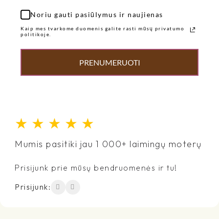
Noriu gauti pasiūlymus ir naujienas
Kaip mes tvarkome duomenis galite rasti mūsų privatumo
politikoje.
PRENUMERUOTI
★
★
★
★
★
Mumis pasitiki jau 1 000+ laimingų moterų
Prisijunk prie mūsų bendruomenės ir tu!
Prisijunk: