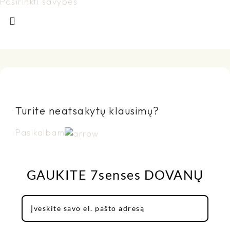
Pasirinkti savybes
Turite neatsakytų klausimų?
Pasikalbam
GAUKITE 7senses DOVANŲ