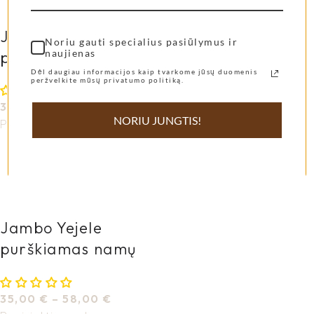
Jambo Sahara
Jambo Serengeti
Noriu gauti specialius pasiūlymus ir
naujienas
purškiamas namų
purškiamas namų
Dėl daugiau informacijos kaip tvarkome jūsų duomenis
kvapas
kvapas
peržvelkite mūsų privatumo politiką.
35,00
€
–
58,00
€
35,00
€
–
58,00
€
NORIU JUNGTIS!
Pasirinkti savybes
Pasirinkti savybes
Jambo Yejele
purškiamas namų
kvapas
35,00
€
–
58,00
€