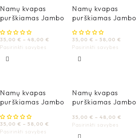
Namų kvapas
Namų kvapas
purškiamas Jambo
purškiamas Jambo
Iguazu
Konoko
35,00
€
–
48,00
€
35,00
€
–
58,00
€
Pasirinkti savybes
Pasirinkti savybes
Namų kvapas
Namų kvapas
purškiamas Jambo
purškiamas Jambo
Masai Mara
Maui
35,00
€
–
48,00
€
35,00
€
–
58,00
€
Pasirinkti savybes
Pasirinkti savybes