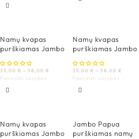
Namų kvapas
Namų kvapas
purškiamas Jambo
purškiamas Jambo
Moorea
Namadgi
35,00
€
–
58,00
€
35,00
€
–
58,00
€
Pasirinkti savybes
Pasirinkti savybes
Namų kvapas
Jambo Papua
purškiamas Jambo
purškiamas namų