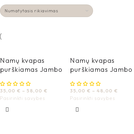
Namų kvapas
Namų kvapas
purškiamas Jambo
purškiamas Jambo
Burano
Cocoa
35,00
€
–
58,00
€
35,00
€
–
48,00
€
Pasirinkti savybes
Pasirinkti savybes