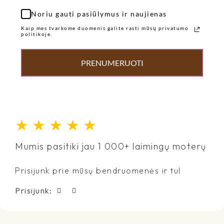
Noriu gauti pasiūlymus ir naujienas
Kaip mes tvarkome duomenis galite rasti mūsų privatumo
politikoje.
PRENUMERUOTI
★
★
★
★
★
Mumis pasitiki jau 1 000+ laimingų moterų
Prisijunk prie mūsų bendruomenės ir tu!
Prisijunk: