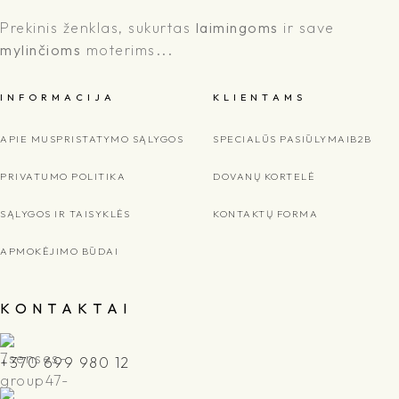
Prekinis ženklas, sukurtas
laimingoms
ir save
mylinčioms
moterims...
I N F O R M A C I J A
K L I E N T A M S
APIE MUS
PRISTATYMO SĄLYGOS
SPECIALŪS PASIŪLYMAI
B2B
PRIVATUMO POLITIKA
DOVANŲ KORTELĖ
SĄLYGOS IR TAISYKLĖS
KONTAKTŲ FORMA
APMOKĖJIMO BŪDAI
K O N T A K T A I
+370 699 980 12