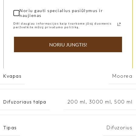
Noriu gauti specialius pasiūlymus ir
naujienas
Dėl daugiau informacijos kaip tvarkome jūsų duomenis
peržvelkite mūsų privatumo politiką.
NORIU JUNGTIS!
APRAŠYMAS
PAPILDOMA INFORMACIJA
Kvapas
Moorea
Difuzoriaus talpa
200 ml
,
3000 ml
,
500 ml
Tipas
Difuzorius