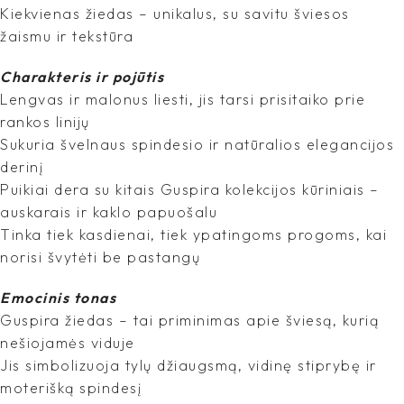
Kiekvienas žiedas – unikalus, su savitu šviesos
žaismu ir tekstūra
Charakteris ir pojūtis
Lengvas ir malonus liesti, jis tarsi prisitaiko prie
rankos linijų
Sukuria švelnaus spindesio ir natūralios elegancijos
derinį
Puikiai dera su kitais Guspira kolekcijos kūriniais –
auskarais ir kaklo papuošalu
Tinka tiek kasdienai, tiek ypatingoms progoms, kai
norisi švytėti be pastangų
Emocinis tonas
Guspira žiedas – tai priminimas apie šviesą, kurią
nešiojamės viduje
Jis simbolizuoja tylų džiaugsmą, vidinę stiprybę ir
moterišką spindesį