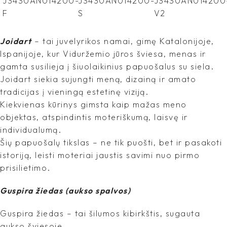
Joidart
– tai juvelyrikos namai, gimę Katalonijoje,
Ispanijoje, kur Viduržemio jūros šviesa, menas ir
gamta susilieja į šiuolaikinius papuošalus su siela.
Joidart siekia sujungti meną, dizainą ir amato
tradicijas į vieningą estetinę viziją.
Kiekvienas kūrinys gimsta kaip mažas meno
objektas, atspindintis moteriškumą, laisvę ir
individualumą.
Šių papuošalų tikslas – ne tik puošti, bet ir pasakoti
istoriją, leisti moteriai jaustis savimi nuo pirmo
prisilietimo.
Guspira žiedas (aukso spalvos)
Guspira žiedas – tai šilumos kibirkštis, sugauta
aukso šviesoje