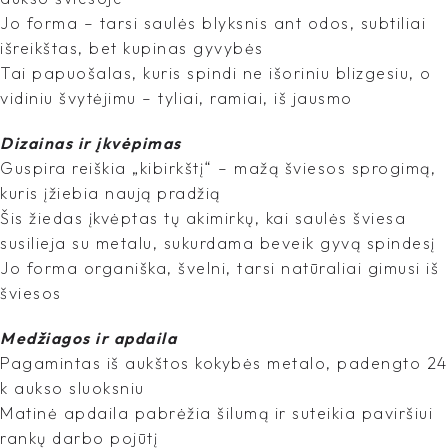
Jo forma – tarsi saulės blyksnis ant odos, subtiliai
išreikštas, bet kupinas gyvybės
Tai papuošalas, kuris spindi ne išoriniu blizgesiu, o
vidiniu švytėjimu – tyliai, ramiai, iš jausmo
Dizainas ir įkvėpimas
Guspira reiškia „kibirkštį“ – mažą šviesos sprogimą,
kuris įžiebia naują pradžią
Šis žiedas įkvėptas tų akimirkų, kai saulės šviesa
susilieja su metalu, sukurdama beveik gyvą spindesį
Jo forma organiška, švelni, tarsi natūraliai gimusi iš
šviesos
Medžiagos ir apdaila
Pagamintas iš aukštos kokybės metalo, padengto 24
k aukso sluoksniu
Matinė apdaila pabrėžia šilumą ir suteikia paviršiui
rankų darbo pojūtį