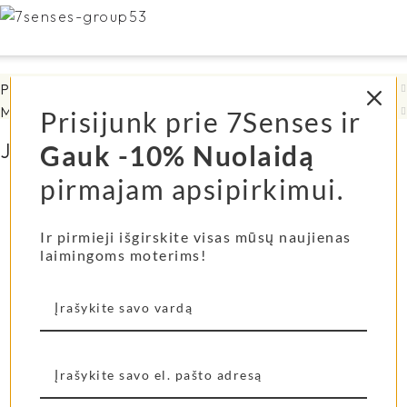
Pristatymo informacija
Mūsų mylimų klienčių atsiliepimai
Prisijunk prie 7Senses ir
Jums taip pat gali patikti...
Gauk -10% Nuolaidą
pirmajam apsipirkimui.
Shangies basutės Soft
Shangies šlepetės
Sage
Orange Stripes
Ir pirmieji išgirskite visas mūsų naujienas
laimingoms moterims!
69,00
€
55,00
€
Pasirinkti Savybes
Pasirinkti Savybes