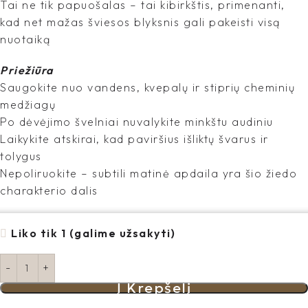
Tai ne tik papuošalas – tai kibirkštis, primenanti,
kad net mažas šviesos blyksnis gali pakeisti visą
nuotaiką
Priežiūra
Saugokite nuo vandens, kvepalų ir stiprių cheminių
medžiagų
Po dėvėjimo švelniai nuvalykite minkštu audiniu
Laikykite atskirai, kad paviršius išliktų švarus ir
tolygus
Nepoliruokite – subtili matinė apdaila yra šio žiedo
charakterio dalis
Liko tik 1 (galime užsakyti)
Į Krepšelį