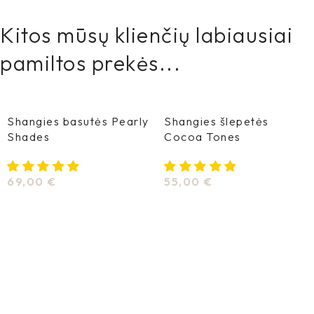
Kitos mūsų klienčių labiausiai
pamiltos prekės...
Shangies basutės Pearly
Shangies šlepetės
Shades
Cocoa Tones
69,00
€
55,00
€
Pasirinkti Savybes
Pasirinkti Savybes