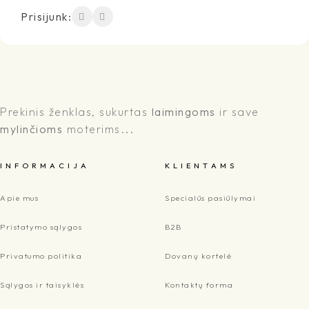
Prisijunk:
Prekinis ženklas, sukurtas
laimingoms
ir save
mylinčioms
moterims...
I N F O R M A C I J A
K L I E N T A M S
Apie mus
Specialūs pasiūlymai
Pristatymo sąlygos
B2B
Privatumo politika
Dovanų kortelė
Sąlygos ir taisyklės
Kontaktų forma