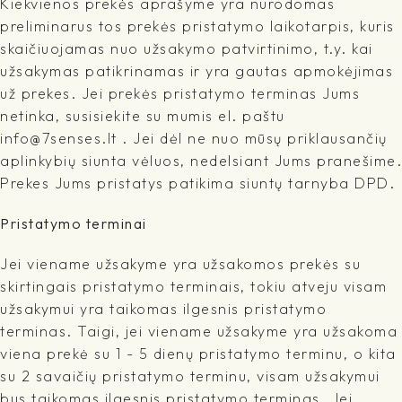
Kiekvienos prekės aprašyme yra nurodomas
preliminarus tos prekės pristatymo laikotarpis, kuris
skaičiuojamas nuo užsakymo patvirtinimo, t.y. kai
užsakymas patikrinamas ir yra gautas apmokėjimas
už prekes. Jei prekės pristatymo terminas Jums
netinka, susisiekite su mumis el. paštu
info@7senses.lt . Jei dėl ne nuo mūsų priklausančių
aplinkybių siunta vėluos, nedelsiant Jums pranešime.
Prekes Jums pristatys patikima siuntų tarnyba DPD.
Pristatymo terminai
Jei viename užsakyme yra užsakomos prekės su
skirtingais pristatymo terminais, tokiu atveju visam
užsakymui yra taikomas ilgesnis pristatymo
terminas. Taigi, jei viename užsakyme yra užsakoma
viena prekė su 1 - 5 dienų pristatymo terminu, o kita
su 2 savaičių pristatymo terminu, visam užsakymui
bus taikomas ilgesnis pristatymo terminas. Jei