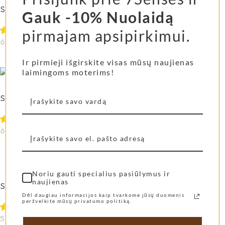
Shangies basutės Pearly Shades
Gauk -10% Nuolaidą
pirmajam apsipirkimui.
69,00
€
Pasirinkti Savybes
Ir pirmieji išgirskite visas mūsų naujienas
laimingoms moterims!
Shangies basutės Scarlet Sun
69,00
€
Pasirinkti Savybes
Noriu gauti specialius pasiūlymus ir
naujienas
Shangies šlepetės Creamy White
Dėl daugiau informacijos kaip tvarkome jūsų duomenis
peržvelkite mūsų privatumo politiką.
55,00
€