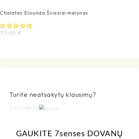
Chalatas Elounda Šviesiai mėlynas
77,00
€
Į Krepšelį
Turite neatsakytų klausimų?
Pasikalbam
GAUKITE 7senses DOVANŲ