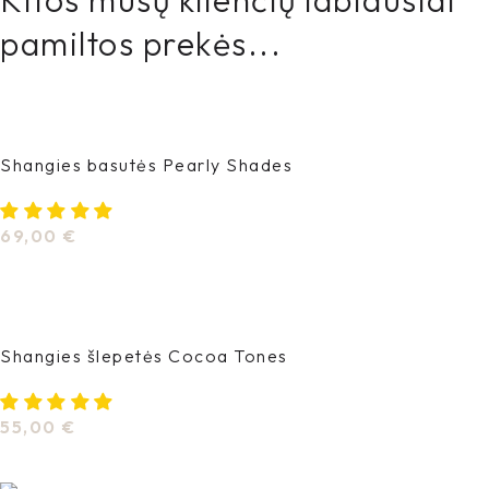
Kitos mūsų klienčių labiausiai
pamiltos prekės...
Shangies basutės Pearly Shades
69,00
€
Pasirinkti Savybes
Shangies šlepetės Cocoa Tones
55,00
€
Pasirinkti Savybes