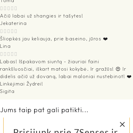
Toma
Ačiū labai už shangies ir tašytes!
Jekaterina
Šliopkės jau keliauja, prie baseino, jūros ❤️
Lina
Labas! Išpakavom siuntą - žiauriai faini
rankšluosčiai, iškart matosi kokybė. Ir gražūs! 😍 Ir
didelis ačiū už dovaną, labai maloniai nustebinot! ❤️
Linkėjimai Žydrei!
Sigita
Jums taip pat gali patikti...
Prisijunk prie 7Senses ir