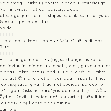
Kaip smagu, pirkau šlepetes ir negaliu atsidžiaugti.
Nori ir vyras, ir aš dar basučių. Dabar
atostogaujam, tai ir sušlapusios puikios, ir neslysta,
žodžiu super produktas
Vaida
Esate tobula konsultantė 🙂 Ačiū! Gražios dienos!
Rūta
Esu laiminga moteris 🙂 įsigijus shangies iš karto
apsiaviau ir apie pora kilometrų ėjau, galvoju padas
plonas - tikrai 'atmuš' padus, siauri dirželiai - tikrai
nugrauš 😐 mano didžiai nuostabai nepasitvirtino,
jau visą savaitę vaikštau ir džiaugiuosi patogumu.
Dėl ilgaamžiškumo parašysiu po metų, kitų 🙂 AČIŪ
Žydrei, Dovilei ir Vaidai nežinau kuri iš jų užkalbino
jau paskutinę Hanza dienų minutę...
Laimutė