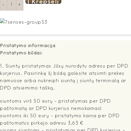
Į Krepšelį
Pristatymo informacija
Pristatymo būdai:
1. Siuntų pristatymas Jūsų nurodytu adresu per DPD
kurjerius. Pasirinkę šį būdą galėsite atsiimti prekes
namuose arba nukreipti siuntą į siuntų terminalą ar
DPD atsiėmimo tašką.
siuntoms virš 50 eurų - pristatymas per DPD
paštomatą ar DPD kurjerius nemokamas!
siuntoms iki 50 eurų - pristatymo kaina per DPD
paštomatus pirkėjo adresu 3,63 €
visoms siuntoms – pristatymas per DPD kurjerius –