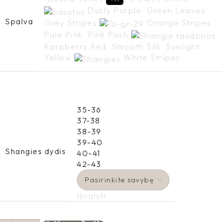
Dusty Purple
Green Leaves
Spalva
Grey Stripes
Orange Stripes
Pale Pink
Pink Posh
Raspberry Red
Smooth Silk
Sunlight
Yellow
White Stripes
35-36
37-38
38-39
39-40
Shangies dydis
40-41
42-43
Išvalyti