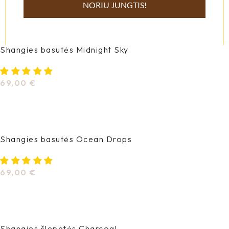
NORIU JUNGTIS!
Pasirinkti Savybes
Shangies basutės Midnight Sky
69,00
€
Pasirinkti Savybes
Shangies basutės Ocean Drops
69,00
€
Pasirinkti Savybes
Shangies šlepetės Charcoal