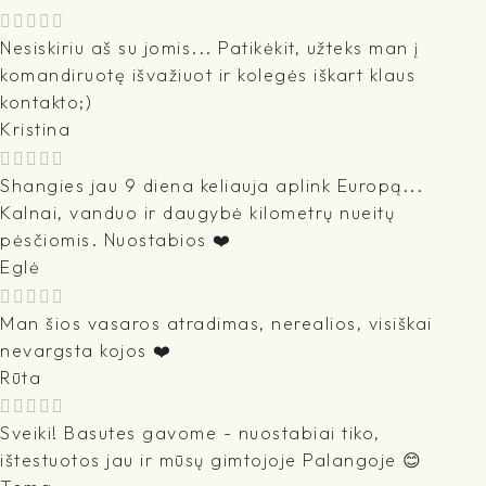
Nesiskiriu aš su jomis... Patikėkit, užteks man į
komandiruotę išvažiuot ir kolegės iškart klaus
kontakto;)
Kristina
Shangies jau 9 diena keliauja aplink Europą...
Kalnai, vanduo ir daugybė kilometrų nueitų
pėsčiomis. Nuostabios ❤️
Eglė
Man šios vasaros atradimas, nerealios, visiškai
nevargsta kojos ❤️
Rūta
Sveiki! Basutes gavome - nuostabiai tiko,
ištestuotos jau ir mūsų gimtojoje Palangoje 😊