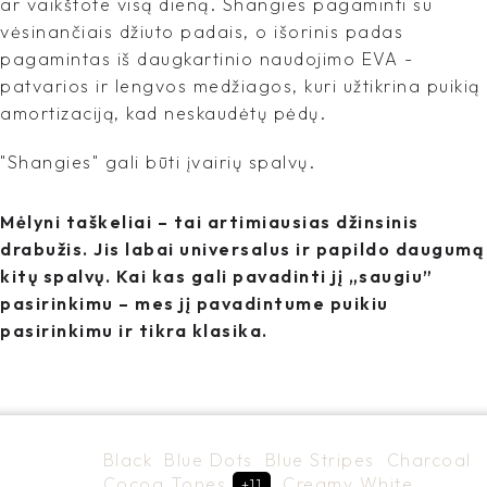
ar vaikštote visą dieną. Shangies pagaminti su
vėsinančiais džiuto padais, o išorinis padas
pagamintas iš daugkartinio naudojimo EVA -
patvarios ir lengvos medžiagos, kuri užtikrina puikią
amortizaciją, kad neskaudėtų pėdų.
"Shangies" gali būti įvairių spalvų.
Mėlyni taškeliai – tai artimiausias džinsinis
drabužis. Jis labai universalus ir papildo daugumą
kitų spalvų. Kai kas gali pavadinti jį „saugiu”
pasirinkimu – mes jį pavadintume puikiu
pasirinkimu ir tikra klasika.
Black
Blue Dots
Blue Stripes
Charcoal
Cocoa Tones
Creamy White
+11