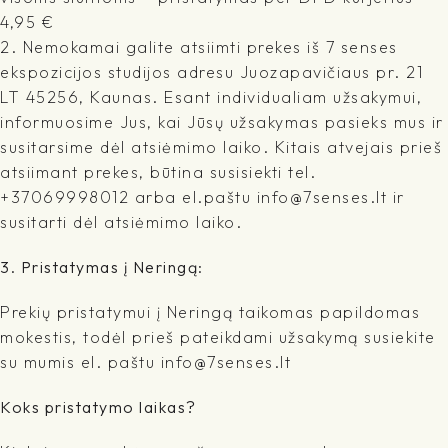
4,95 €
2. Nemokamai galite atsiimti prekes iš 7 senses
ekspozicijos studijos adresu Juozapavičiaus pr. 21
LT 45256, Kaunas. Esant individualiam užsakymui,
informuosime Jus, kai Jūsų užsakymas pasieks mus ir
susitarsime dėl atsiėmimo laiko. Kitais atvejais prieš
atsiimant prekes, būtina susisiekti tel.
+37069998012 arba el.paštu info@7senses.lt ir
susitarti dėl atsiėmimo laiko.
3. Pristatymas į Neringą:
Prekių pristatymui į Neringą taikomas papildomas
mokestis, todėl prieš pateikdami užsakymą susiekite
su mumis el. paštu info@7senses.lt
Koks pristatymo laikas?