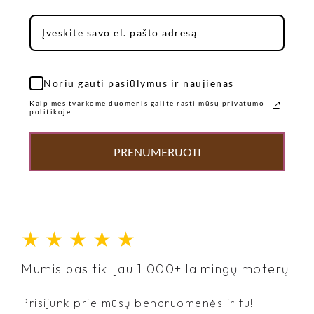
Noriu gauti pasiūlymus ir naujienas
Kaip mes tvarkome duomenis galite rasti mūsų privatumo
politikoje.
PRENUMERUOTI
★
★
★
★
★
Mumis pasitiki jau 1 000+ laimingų moterų
Prisijunk prie mūsų bendruomenės ir tu!