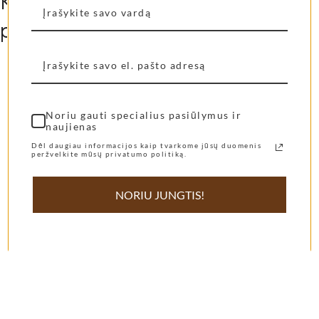
Kitos mūsų klienčių labiausiai
pamiltos prekės...
Shangies basutės
Shangies šlepetės
Noriu gauti specialius pasiūlymus ir
naujienas
Pearly Shades
Cocoa Tones
Dėl daugiau informacijos kaip tvarkome jūsų duomenis
peržvelkite mūsų privatumo politiką.
69,00
€
55,00
€
NORIU JUNGTIS!
Pasirinkti savybes
Pasirinkti savybes