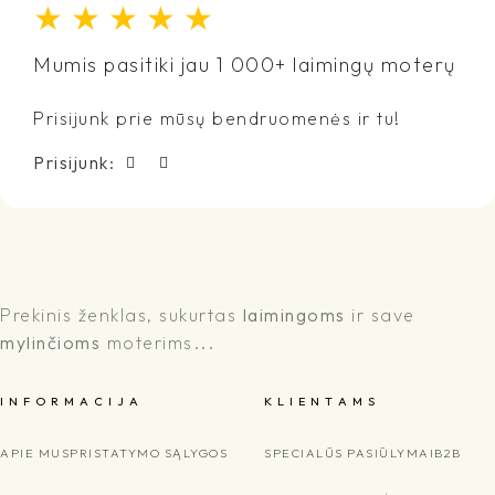
★
★
★
★
★
Mumis pasitiki jau 1 000+ laimingų moterų
Prisijunk prie mūsų bendruomenės ir tu!
Prisijunk:
Prekinis ženklas, sukurtas
laimingoms
ir save
mylinčioms
moterims...
I N F O R M A C I J A
K L I E N T A M S
APIE MUS
PRISTATYMO SĄLYGOS
SPECIALŪS PASIŪLYMAI
B2B