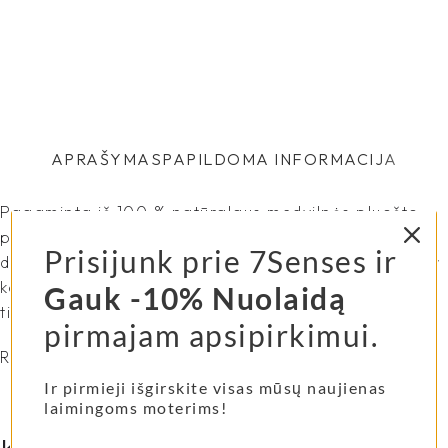
APRAŠYMAS
PAPILDOMA INFORMACIJA
Pagaminta iš 100 % natūralaus medvilnės pluošto,
pasižyminčio itin sugeriančiomis ir itin greitai
Prisijunk prie 7Senses ir
džiūstančiomis savybėmis, jis yra lengvas, švelnus ir
kartu patvarus. Neperšlampantis įdėklas, puikiai
Gauk -10% Nuolaidą
tinka paplūdimiui ar baseino reikmenims.
pirmajam apsipirkimui.
Rankų darbo, pagamintas Graikijoje.
Ir pirmieji išgirskite visas mūsų naujienas
laimingoms moterims!