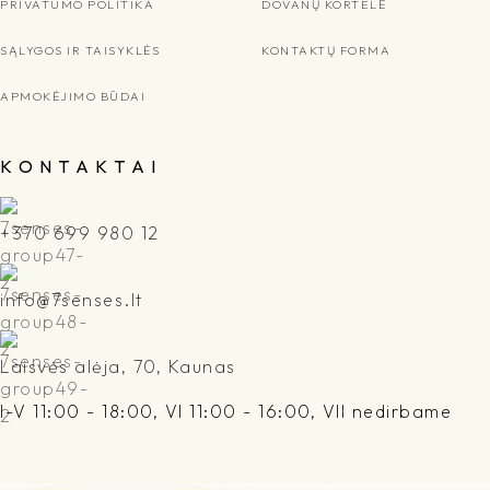
PRIVATUMO POLITIKA
DOVANŲ KORTELĖ
SĄLYGOS IR TAISYKLĖS
KONTAKTŲ FORMA
APMOKĖJIMO BŪDAI
K O N T A K T A I
+370 699 980 12
info@7senses.lt
Laisvės alėja, 70, Kaunas
I-V 11:00 - 18:00, VI 11:00 - 16:00, VII nedirbame