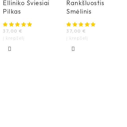
Elliniko Šviesiai
Rankšluostis
Pilkas
Smėlinis
37,00
€
37,00
€
Į krepšelį
Į krepšelį