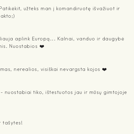
 Patikėkit, užteks man į komandiruotę išvažiuot ir
takto;)
liauja aplink Europą... Kalnai, vanduo ir daugybė
mis. Nuostabios ❤️
mas, nerealios, visiškai nevargsta kojos ❤️
 nuostabiai tiko, ištestuotos jau ir mūsų gimtojoje
r tašytes!