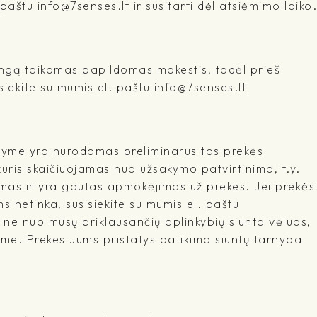
štu info@7senses.lt ir susitarti dėl atsiėmimo laiko.
ringą taikomas papildomas mokestis, todėl prieš
iekite su mumis el. paštu info@7senses.lt
šyme yra nurodomas preliminarus tos prekės
kuris skaičiuojamas nuo užsakymo patvirtinimo, t.y.
mas ir yra gautas apmokėjimas už prekes. Jei prekės
 netinka, susisiekite su mumis el. paštu
l ne nuo mūsų priklausančių aplinkybių siunta vėluos,
me. Prekes Jums pristatys patikima siuntų tarnyba