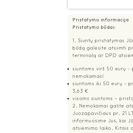
Pristatymo informacija
Pristatymo būdai:
1. Siuntų pristatymas Jū
būdą galėsite atsiimti p
terminalą ar DPD atsiė
siuntoms virš 50 eurų 
nemokamas!
siuntoms iki 50 eurų - 
3,63 €
visoms siuntoms – prist
2. Nemokamai galite atsi
Juozapavičiaus pr. 21 L
informuosime Jus, kai J
atsiėmimo laiko. Kitais a