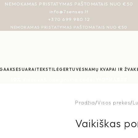
NEMOKAMAS PRISTATYMAS PAŠTOMATAIS NUO €50
info@7senses.lt
+370 699 980 12
NEMOKAMAS PRISTATYMAS PAŠTOMATAIS NUO €50
GA
AKSESUARAI
TEKSTILĖ
GERTUVĖS
NAMŲ KVAPAI IR ŽVAK
10% discount, use promo code: WDPILLS23
Pradžia
Visos prekės
Lu
Vaikiškas p