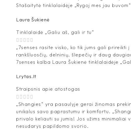
Stašaitytė tinklalaidėje „Rygoj mes jau buvom“
Laura Šukienė
Tinklalaidė „Galiu aš, gali ir tu“
„7senses rasite visko, ko tik jums gali prireikti 
rankšluosčių, delninių, šlepečių ir daug daugia
7senses kalba Laura Šukienė tinklalaidėje „Galiu
Lrytas.lt
Straipsnis apie atostogas
„Shangies“ yra pasaulyje gerai žinomas prekin
unikalus savo paprastumu ir komfortu. „Shangi
privalo keliauti su jumis! Jos užims minimaliai 
nesudarys papildomo svorio.