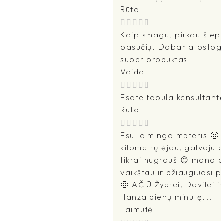
Rūta
Kaip smagu, pirkau šlepet
basučių. Dabar atostogau
super produktas
Vaida
Esate tobula konsultant
Rūta
Esu laiminga moteris 🙂 
kilometrų ėjau, galvoju p
tikrai nugrauš 😐 mano d
vaikštau ir džiaugiuosi
🙂 AČIŪ Žydrei, Dovilei i
Hanza dienų minutę...
Laimutė