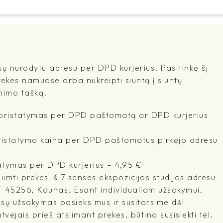
sų nurodytu adresu per DPD kurjerius. Pasirinkę šį
rekes namuose arba nukreipti siuntą į siuntų
mimo tašką.
- pristatymas per DPD paštomatą ar DPD kurjerius
pristatymo kaina per DPD paštomatus pirkėjo adresu
atymas per DPD kurjerius – 4,95 €
imti prekes iš 7 senses ekspozicijos studijos adresu
T 45256, Kaunas. Esant individualiam užsakymui,
ūsų užsakymas pasieks mus ir susitarsime dėl
tvejais prieš atsiimant prekes, būtina susisiekti tel.