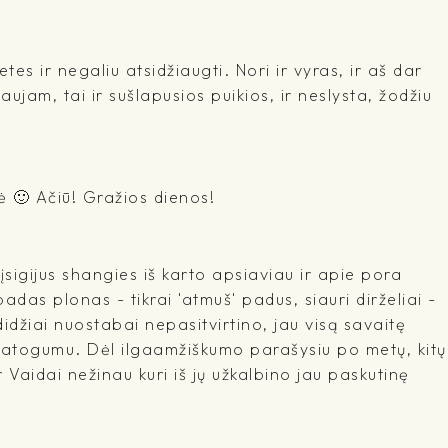
es ir negaliu atsidžiaugti. Nori ir vyras, ir aš dar
jam, tai ir sušlapusios puikios, ir neslysta, žodžiu
ė 🙂 Ačiū! Gražios dienos!
įsigijus shangies iš karto apsiaviau ir apie pora
adas plonas - tikrai 'atmuš' padus, siauri dirželiai -
idžiai nuostabai nepasitvirtino, jau visą savaitę
 patogumu. Dėl ilgaamžiškumo parašysiu po metų, kitų
r Vaidai nežinau kuri iš jų užkalbino jau paskutinę