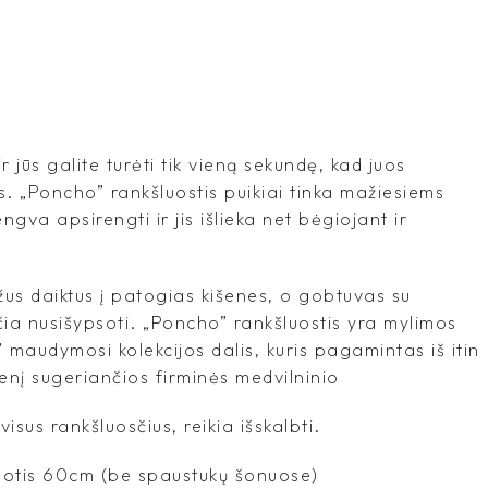
ir jūs galite turėti tik vieną sekundę, kad juos
 „Poncho” rankšluostis puikiai tinka mažiesiems
ngva apsirengti ir jis išlieka net bėgiojant ir
žus daiktus į patogias kišenes, o gobtuvas su
čia nusišypsoti. „Poncho” rankšluostis yra mylimos
maudymosi kolekcijos dalis, kuris pagamintas iš itin
enį sugeriančios firminės medvilninio
visus rankšluosčius, reikia išskalbti.
plotis 60cm (be spaustukų šonuose)