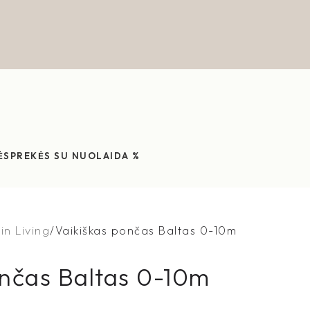
ĖS
PREKĖS SU NUOLAIDA %
in Living
Vaikiškas pončas Baltas 0-10m
ončas Baltas 0-10m