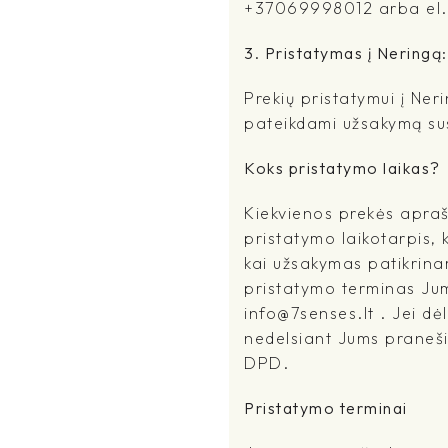
+37069998012 arba el.pa
3. Pristatymas į Neringą:
Prekių pristatymui į Ne
pateikdami užsakymą sus
Koks pristatymo laikas?
Kiekvienos prekės apra
pristatymo laikotarpis, 
kai užsakymas patikrina
pristatymo terminas Jums
info@7senses.lt . Jei dė
nedelsiant Jums praneši
DPD.
Pristatymo terminai