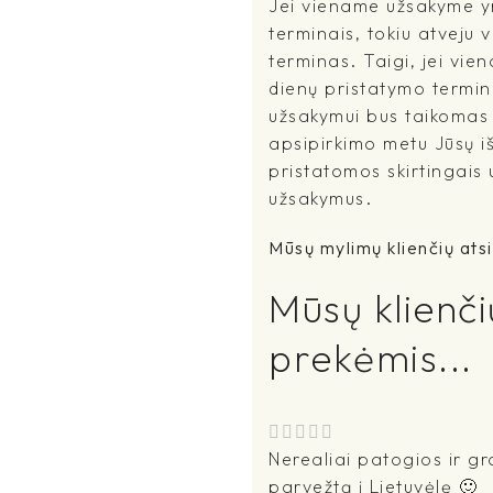
Jei viename užsakyme yr
terminais, tokiu atveju 
terminas. Taigi, jei vi
dienų pristatymo terminu
užsakymui bus taikomas i
apsipirkimo metu Jūsų išs
pristatomos skirtingais
užsakymus.
Mūsų mylimų klienčių atsi
Mūsų klienči
prekėmis...
Nerealiai patogios ir gra
parvežtą į Lietuvėlę 🙂