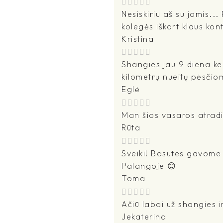
Nesiskiriu aš su jomis...
kolegės iškart klaus kon
Kristina
Shangies jau 9 diena ke
kilometrų nueitų pėsčio
Eglė
Man šios vasaros atradi
Rūta
Sveiki! Basutes gavome -
Palangoje 😊
Toma
Ačiū labai už shangies i
Jekaterina