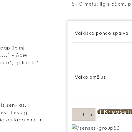
5-10 metų: Ilgis 65cm, 
Vaikiško pončo spalva
į paplūdimį -
u...“ - Apie
 aš, gali ir tu“
Vaiko amžius
is ženklas,
Į Krepšelį
es“ tiesiog
vietos lagamine ir