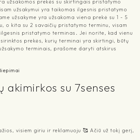
a užsakomos prekės su skirtingais pristatymo
visam užsakymui yra taikomas ilgesnis pristatymo
ename užsakyme yra užsakoma viena prekė su 1 - 5
, o kita su 2 savaičių pristatymo terminu, visam
lgesnis pristatymo terminas. Jei norite, kad vienu
irinktos prekės, kurių terminai yra skirtingi, būtų
 užsakymo terminais, prašome daryti atskirus
liepimai
ų akimirkos su 7senses
žios, visiem giriu ir reklamuoju 🥰 Ačiū už tokį gerį,