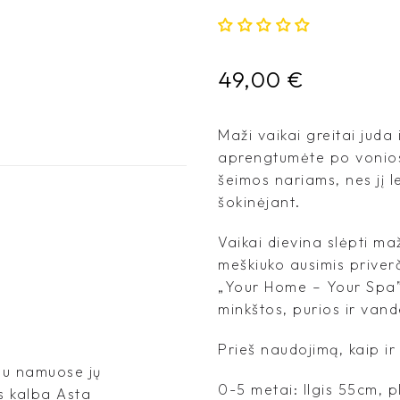
49,00
€
Maži vaikai greitai juda 
aprengtumėte po vonios.
šeimos nariams, nes jį le
šokinėjant.
Vaikai dievina slėpti ma
meškiuko ausimis priver
„Your Home – Your Spa” 
minkštos, purios ir vand
Prieš naudojimą, kaip ir 
jau namuose jų
0-5 metai: Ilgis 55cm, 
s kalba Asta