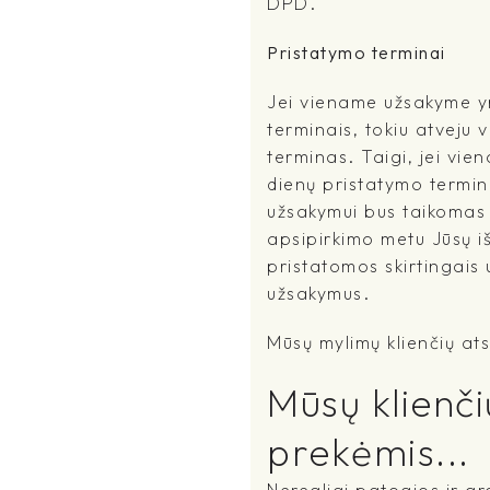
DPD.
Pristatymo terminai
Jei viename užsakyme yr
terminais, tokiu atveju 
terminas. Taigi, jei vi
dienų pristatymo terminu
užsakymui bus taikomas i
apsipirkimo metu Jūsų išs
pristatomos skirtingais
užsakymus.
Mūsų mylimų klienčių ats
Mūsų klienči
prekėmis...
Nerealiai patogios ir gra