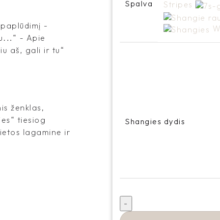
Spalva
Stripes
į paplūdimį -
W
u...“ - Apie
 aš, gali ir tu“
is ženklas,
es“ tiesiog
Shangies dydis
vietos lagamine ir