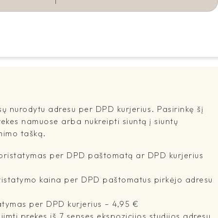
sų nurodytu adresu per DPD kurjerius. Pasirinkę šį
rekes namuose arba nukreipti siuntą į siuntų
mimo tašką.
- pristatymas per DPD paštomatą ar DPD kurjerius
pristatymo kaina per DPD paštomatus pirkėjo adresu
atymas per DPD kurjerius – 4,95 €
imti prekes iš 7 senses ekspozicijos studijos adresu