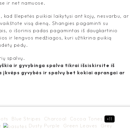
se ir net namuose.
na, kad šlepetės puikiai laikytųsi ant kojų, nesvarbu, ar
 vaikštote visą dieną. Shangies pagaminti su
ais, o išorinis padas pagamintas iš daugkartinio
os ir lengvos medžiagos, kuri užtikrina puikią
udėtų pėdų.
rių spalvų.
škia ir gyvybinga spalva tikrai išsiskirsite iš
a įkvėps gyvybės ir spalvų bet kokiai aprangai ar
Dots
Blue Stripes
Charcoal
Cocoa Tones
+11
te
Dusty Purple
Green Leaves
Grey