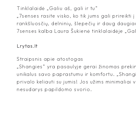
Tinklalaidė „Galiu aš, gali ir tu“
„7senses rasite visko, ko tik jums gali prireikti 
rankšluosčių, delninių, šlepečių ir daug daugia
7senses kalba Laura Šukienė tinklalaidėje „Galiu
Lrytas.lt
Straipsnis apie atostogas
„Shangies“ yra pasaulyje gerai žinomas prekin
unikalus savo paprastumu ir komfortu. „Shangi
privalo keliauti su jumis! Jos užims minimaliai 
nesudarys papildomo svorio.