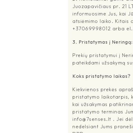
Juozapavičiaus pr. 21 L
informuosime Jus, kai J
atsiėmimo laiko. Kitais a
+37069998012 arba el.pa
3. Pristatymas į Neringą:
Prekių pristatymui į Ne
pateikdami užsakymą sus
Koks pristatymo laikas?
Kiekvienos prekės apra
pristatymo laikotarpis, 
kai užsakymas patikrina
pristatymo terminas Jums
info@7senses.lt . Jei dė
nedelsiant Jums praneši