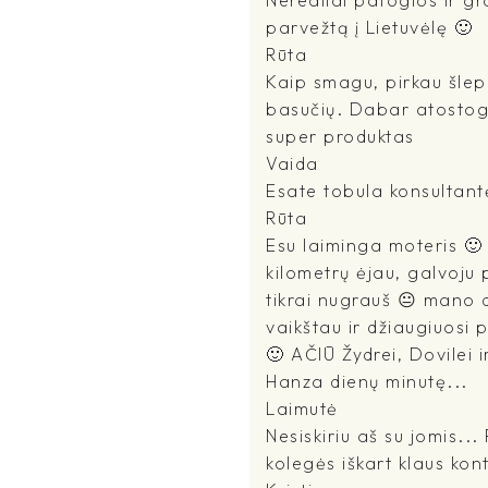
parvežtą į Lietuvėlę 🙂
Rūta
Kaip smagu, pirkau šlepet
basučių. Dabar atostogau
super produktas
Vaida
Esate tobula konsultant
Rūta
Esu laiminga moteris 🙂 
kilometrų ėjau, galvoju p
tikrai nugrauš 😐 mano d
vaikštau ir džiaugiuosi
🙂 AČIŪ Žydrei, Dovilei i
Hanza dienų minutę...
Laimutė
Nesiskiriu aš su jomis...
kolegės iškart klaus kon