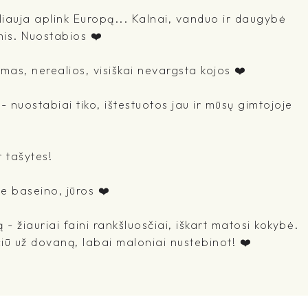
liauja aplink Europą... Kalnai, vanduo ir daugybė
mis. Nuostabios ❤️
mas, nerealios, visiškai nevargsta kojos ❤️
 nuostabiai tiko, ištestuotos jau ir mūsų gimtojoje
r tašytes!
ie baseino, jūros ❤️
- žiauriai faini rankšluosčiai, iškart matosi kokybė.
ačiū už dovaną, labai maloniai nustebinot! ❤️