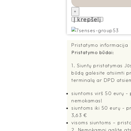
Į krepšelį
Pristatymo informacija
Pristatymo būdai:
1. Siuntų pristatymas Jū
būdą galėsite atsiimti p
terminalą ar DPD atsiė
siuntoms virš 50 eurų 
nemokamas!
siuntoms iki 50 eurų - 
3,63 €
visoms siuntoms – prist
2. Nemokamai galite atsi