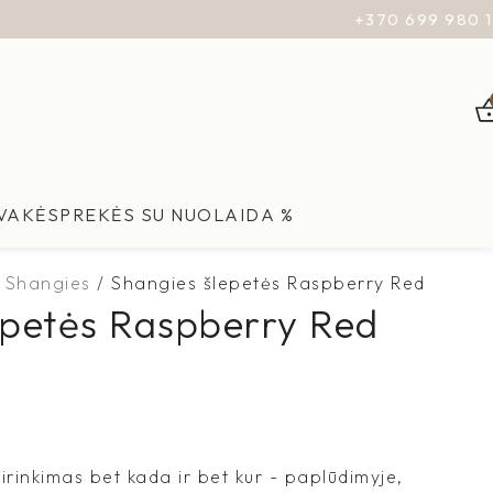
+370 699 980 
ŽVAKĖS
PREKĖS SU NUOLAIDA %
Shangies
Shangies šlepetės Raspberry Red
epetės Raspberry Red
irinkimas bet kada ir bet kur - paplūdimyje,