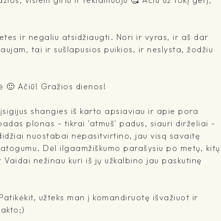
es ir negaliu atsidžiaugti. Nori ir vyras, ir aš dar
jam, tai ir sušlapusios puikios, ir neslysta, žodžiu
ė 🙂 Ačiū! Gražios dienos!
įsigijus shangies iš karto apsiaviau ir apie pora
adas plonas - tikrai 'atmuš' padus, siauri dirželiai -
idžiai nuostabai nepasitvirtino, jau visą savaitę
 patogumu. Dėl ilgaamžiškumo parašysiu po metų, kitų
r Vaidai nežinau kuri iš jų užkalbino jau paskutinę
 Patikėkit, užteks man į komandiruotę išvažiuot ir
takto;)