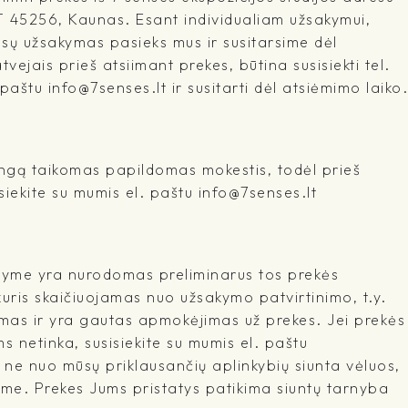
T 45256, Kaunas. Esant individualiam užsakymui,
ūsų užsakymas pasieks mus ir susitarsime dėl
tvejais prieš atsiimant prekes, būtina susisiekti tel.
štu info@7senses.lt ir susitarti dėl atsiėmimo laiko.
ringą taikomas papildomas mokestis, todėl prieš
iekite su mumis el. paštu info@7senses.lt
šyme yra nurodomas preliminarus tos prekės
kuris skaičiuojamas nuo užsakymo patvirtinimo, t.y.
mas ir yra gautas apmokėjimas už prekes. Jei prekės
 netinka, susisiekite su mumis el. paštu
l ne nuo mūsų priklausančių aplinkybių siunta vėluos,
me. Prekes Jums pristatys patikima siuntų tarnyba