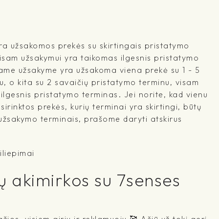
a užsakomos prekės su skirtingais pristatymo
visam užsakymui yra taikomas ilgesnis pristatymo
ename užsakyme yra užsakoma viena prekė su 1 - 5
, o kita su 2 savaičių pristatymo terminu, visam
lgesnis pristatymo terminas. Jei norite, kad vienu
irinktos prekės, kurių terminai yra skirtingi, būtų
 užsakymo terminais, prašome daryti atskirus
iliepimai
ų akimirkos su 7senses
žios, visiem giriu ir reklamuoju 🥰 Ačiū už tokį gerį,