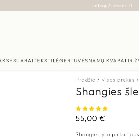
info@7senses.lt
AKSESUARAI
TEKSTILĖ
GERTUVĖS
NAMŲ KVAPAI IR 
Pradžia
Visos prekės
Shangies šl
55,00
€
Shangies yra puikus pas