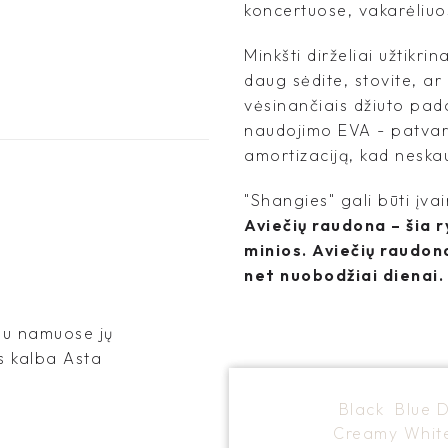
koncertuose, vakarėliuo
Minkšti dirželiai užtikri
daug sėdite, stovite, ar
vėsinančiais džiuto pad
naudojimo EVA - patvari
amortizaciją, kad neska
"Shangies" gali būti įvai
Aviečių raudona – šia ry
minios. Aviečių raudon
net nuobodžiai dienai.
jau namuose jų
s kalba Asta
Black
Blue 
Creamy Whi