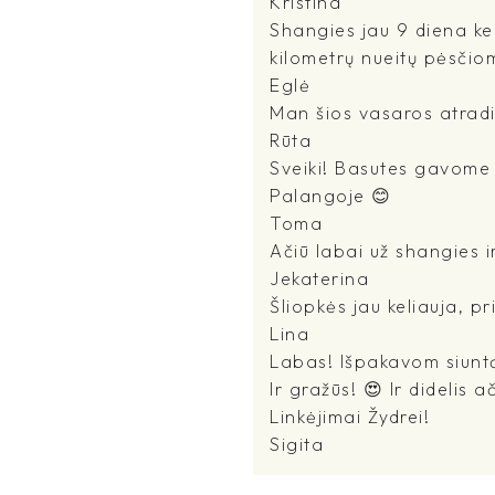
Kristina
Shangies jau 9 diena ke
kilometrų nueitų pėsčio
Eglė
Man šios vasaros atradi
Rūta
Sveiki! Basutes gavome -
Palangoje 😊
Toma
Ačiū labai už shangies i
Jekaterina
Šliopkės jau keliauja, pr
Lina
Labas! Išpakavom siuntą 
Ir gražūs! 😍 Ir didelis 
Linkėjimai Žydrei!
Sigita