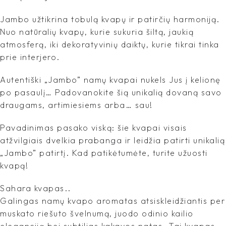
Jambo užtikrina tobulą kvapų ir patirčių harmoniją.
Nuo natūralių kvapų, kurie sukuria šiltą, jaukią
atmosferą, iki dekoratyvinių daiktų, kurie tikrai tinka
prie interjero.
Autentiški „Jambo” namų kvapai nukels Jus į kelionę
po pasaulį… Padovanokite šią unikalią dovaną savo
draugams, artimiesiems arba… sau!
Pavadinimas pasako viską: šie kvapai visais
atžvilgiais dvelkia prabanga ir leidžia patirti unikalią
„Jambo” patirtį. Kad patikėtumėte, turite užuosti
kvapą!
Sahara kvapas..
Galingas namų kvapo aromatas atsiskleidžiantis per
muskato riešuto švelnumą, juodo odinio kailio