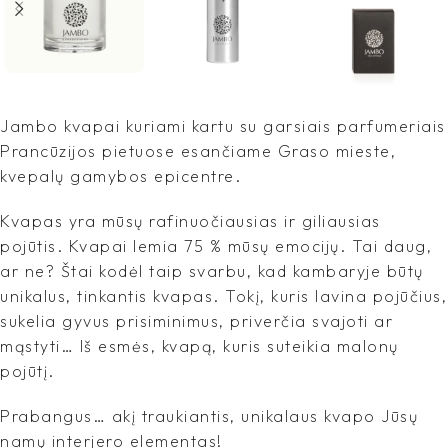
Jambo kvapai kuriami kartu su garsiais parfumeriais
Prancūzijos pietuose esančiame Graso mieste,
kvepalų gamybos epicentre.
Kvapas yra mūsų rafinuočiausias ir giliausias
pojūtis. Kvapai lemia 75 % mūsų emocijų. Tai daug,
ar ne? Štai kodėl taip svarbu, kad kambaryje būtų
unikalus, tinkantis kvapas. Tokį, kuris lavina pojūčius,
sukelia gyvus prisiminimus, priverčia svajoti ar
mąstyti… Iš esmės, kvapą, kuris suteikia malonų
pojūtį.
Prabangus… akį traukiantis, unikalaus kvapo Jūsų
namų interjero elementas!