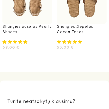
Shangies basutės Pearly
Shangies šlepetės
Shades
Cocoa Tones
69,00
€
55,00
€
Pasirinkti Savybes
Pasirinkti Savybes
Turite neatsakytų klausimų?