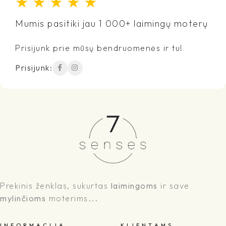
★
★
★
★
★
Mumis pasitiki jau 1 000+ laimingų moterų
Prisijunk prie mūsų bendruomenės ir tu!
Prisijunk:
Prekinis ženklas, sukurtas
laimingoms
ir save
mylinčioms
moterims...
I N F O R M A C I J A
K L I E N T A M S