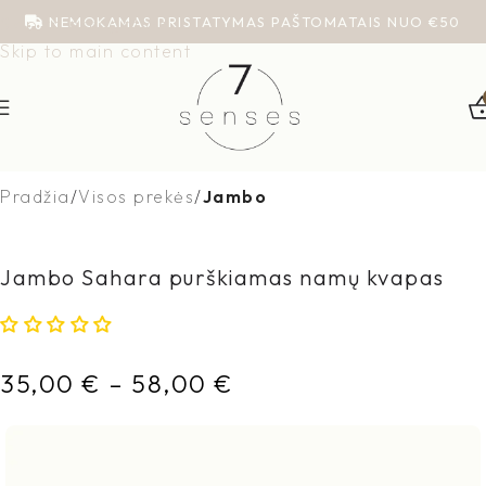
NEMOKAMAS PRISTATYMAS PAŠTOMATAIS NUO €50
Skip to navigation
Skip to main content
Pradžia
Visos prekės
Jambo
Jambo Sahara purškiamas namų kvapas
35,00
€
–
58,00
€