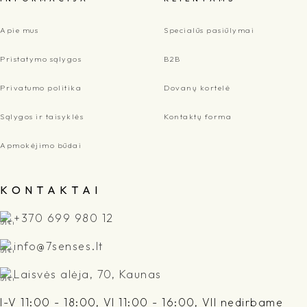
Apie mus
Specialūs pasiūlymai
Pristatymo sąlygos
B2B
Privatumo politika
Dovanų kortelė
Sąlygos ir taisyklės
Kontaktų forma
Apmokėjimo būdai
K O N T A K T A I
+370 699 980 12
info@7senses.lt
Laisvės alėja, 70, Kaunas
I-V 11:00 - 18:00, VI 11:00 - 16:00, VII nedirbame