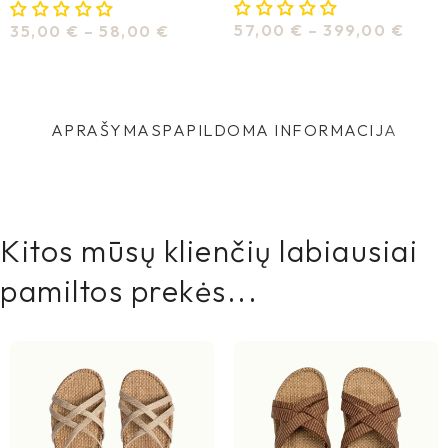
57,00
€
–
399,00
€
35,00
€
–
58,00
€
Pasirinkti Savybes
Pasirinkti Savybes
APRAŠYMAS
PAPILDOMA INFORMACIJA
Kitos mūsų klienčių labiausiai
pamiltos prekės...