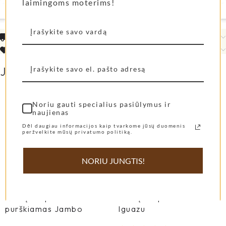
laimingoms moterims!
Pristatymo informacija
Mūsų mylimų klienčių atsiliepimai
Jums taip pat gali patikti...
Noriu gauti specialius pasiūlymus ir
naujienas
Dėl daugiau informacijos kaip tvarkome jūsų duomenis
peržvelkite mūsų privatumo politiką.
NORIU JUNGTIS!
Namų kvapas
Namų kvapas Jambo
purškiamas Jambo
Iguazu
Burano