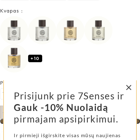
Kvapas
+10
Purškiamo namų kvapo talpa
Prisijunk prie 7Senses ir
100 ml
500 ml
Gauk -10% Nuolaidą
pirmajam apsipirkimui.
Į Krepšelį
Ir pirmieji išgirskite visas mūsų naujienas