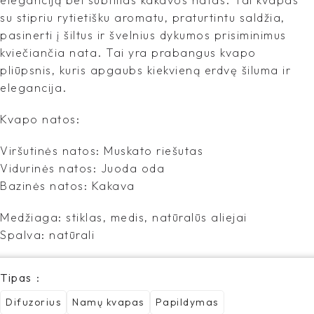
eleganciją bei subtilias kakavos natas. Tai kvapas
su stipriu rytietišku aromatu, praturtintu saldžia,
pasinerti į šiltus ir švelnius dykumos prisiminimus
kviečiančia nata. Tai yra prabangus kvapo
pliūpsnis, kuris apgaubs kiekvieną erdvę šiluma ir
elegancija.
Kvapo natos:
Viršutinės natos: Muskato riešutas
Vidurinės natos: Juoda oda
Bazinės natos: Kakava
Medžiaga: stiklas, medis, natūralūs aliejai
Spalva: natūrali
Tipas
Difuzorius
Namų kvapas
Papildymas