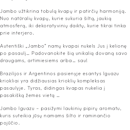
Jambo užtikrina tobulą kvapų ir patirčių harmoniją.
Nuo natūralių kvapų, kurie sukuria šiltą, jaukią
atmosferą, iki dekoratyvinių daiktų, kurie tikrai tinka
prie interjero.
Autentiški „Jambo” namų kvapai nukels Jus į kelionę
po pasaulį… Padovanokite šią unikalią dovaną savo
draugams, artimiesiems arba… sau!
Brazilijos ir Argentinos pasienyje esantys Iguazu
kriokliai yra didžiausias krioklių kompleksas
pasaulyje. Tyras, didingas kvapas nukelia į
pasakišką žemės vietą …
Jambo Iguazu – pasižymi laukinių pipirų aromatu,
kuris suteikia jūsų namams šilto ir raminančio
pojūčio.