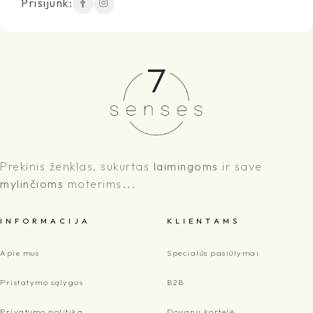
Prisijunk:
Prekinis ženklas, sukurtas
laimingoms
ir save
mylinčioms
moterims...
I N F O R M A C I J A
K L I E N T A M S
Apie mus
Specialūs pasiūlymai
Pristatymo sąlygos
B2B
Privatumo politika
Dovanų kortelė