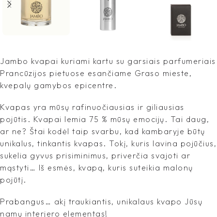
Jambo kvapai kuriami kartu su garsiais parfumeriais
Prancūzijos pietuose esančiame Graso mieste,
kvepalų gamybos epicentre.
Kvapas yra mūsų rafinuočiausias ir giliausias
pojūtis. Kvapai lemia 75 % mūsų emocijų. Tai daug,
ar ne? Štai kodėl taip svarbu, kad kambaryje būtų
unikalus, tinkantis kvapas. Tokį, kuris lavina pojūčius,
sukelia gyvus prisiminimus, priverčia svajoti ar
mąstyti… Iš esmės, kvapą, kuris suteikia malonų
pojūtį.
Prabangus… akį traukiantis, unikalaus kvapo Jūsų
namų interjero elementas!