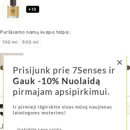
+10
Purškiamo namų kvapo talpa
100 ml
500 ml
Į Krepšelį
Prisijunk prie 7Senses ir
Gauk -10% Nuolaidą
pirmajam apsipirkimui.
Pristatymo informacija
Ir pirmieji išgirskite visas mūsų naujienas
laimingoms moterims!
Mūsų mylimų klienčių atsiliepimai
Jums taip pat gali patikti...