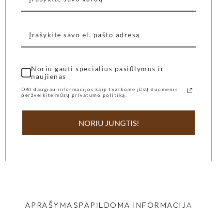
Noriu gauti specialius pasiūlymus ir
naujienas
Dėl daugiau informacijos kaip tvarkome jūsų duomenis
peržvelkite mūsų privatumo politiką.
Namų kvapas
Namų kvapas
NORIU JUNGTIS!
purškiamas Jambo
purškiamas Jambo
Burano
Cocoa
35,00
€
–
58,00
€
35,00
€
–
48,00
€
Pasirinkti Savybes
Pasirinkti Savybes
APRAŠYMAS
PAPILDOMA INFORMACIJA