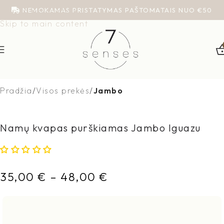
NEMOKAMAS PRISTATYMAS PAŠTOMATAIS NUO €50
Skip to navigation
Skip to main content
Pradžia
Visos prekės
Jambo
Namų kvapas purškiamas Jambo Iguazu
35,00
€
–
48,00
€