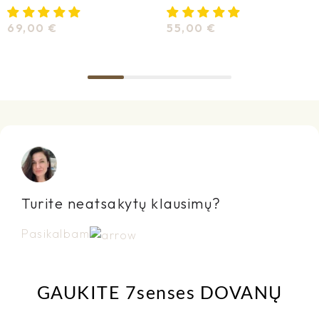
69,00
€
55,00
€
Pasirinkti Savybes
Pasirinkti Savybes
Turite neatsakytų klausimų?
Pasikalbam
GAUKITE 7senses DOVANŲ