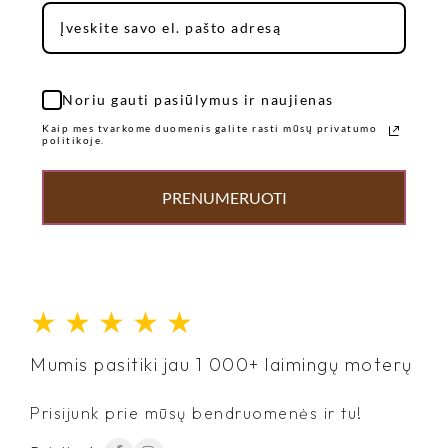
Noriu gauti pasiūlymus ir naujienas
Kaip mes tvarkome duomenis galite rasti mūsų privatumo
politikoje.
PRENUMERUOTI
★
★
★
★
★
Mumis pasitiki jau 1 000+ laimingų moterų
Prisijunk prie mūsų bendruomenės ir tu!