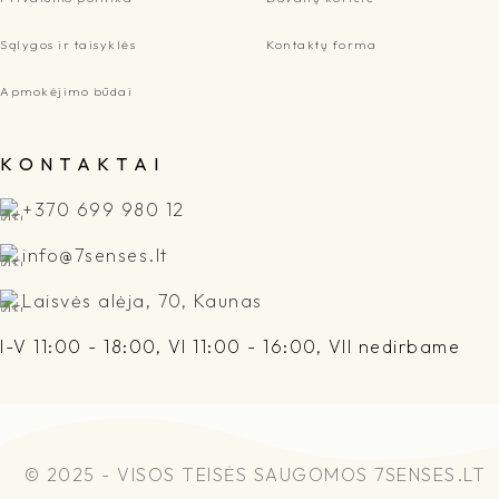
Sąlygos ir taisyklės
Kontaktų forma
Apmokėjimo būdai
K O N T A K T A I
+370 699 980 12
info@7senses.lt
Laisvės alėja, 70, Kaunas
I-V 11:00 - 18:00, VI 11:00 - 16:00, VII nedirbame
© 2025 - VISOS TEISĖS SAUGOMOS 7SENSES.LT