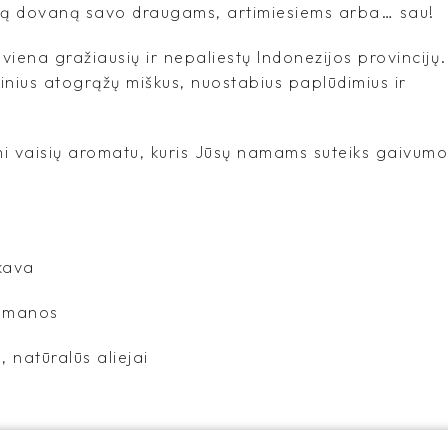
lią dovaną savo draugams, artimiesiems arba… sau!
iena gražiausių ir nepaliestų Indonezijos provincijų.
pinius atogrąžų miškus, nuostabius paplūdimius ir
 vaisių aromatu, kuris Jūsų namams suteiks gaivumo
kava
samanos
, natūralūs aliejai