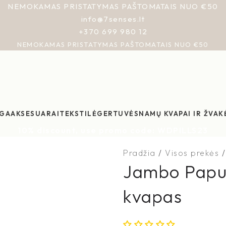
NEMOKAMAS PRISTATYMAS PAŠTOMATAIS NUO €50
info@7senses.lt
+370 699 980 12
NEMOKAMAS PRISTATYMAS PAŠTOMATAIS NUO €50
GA
AKSESUARAI
TEKSTILĖ
GERTUVĖS
NAMŲ KVAPAI IR ŽVAK
10% discount, use promo code: WDPILLS23
Pradžia
Visos prekės
Jambo Papu
kvapas