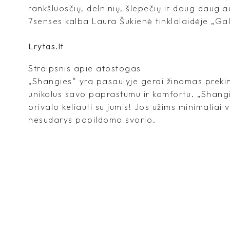
rankšluosčių, delninių, šlepečių ir daug daugia
7senses kalba Laura Šukienė tinklalaidėje „Galiu
Lrytas.lt
Straipsnis apie atostogas
„Shangies“ yra pasaulyje gerai žinomas prekin
unikalus savo paprastumu ir komfortu. „Shangi
privalo keliauti su jumis! Jos užims minimaliai 
nesudarys papildomo svorio.