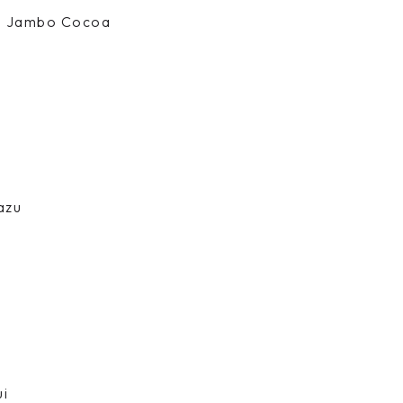
s Jambo Cocoa
azu
i