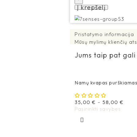
Į krepšelį
Pristatymo informacija
Mūsų mylimų klienčių ats
Jums taip pat gali 
Namų kvapas purškiama
35,00
€
–
58,00
€
Pasirinkti savybes