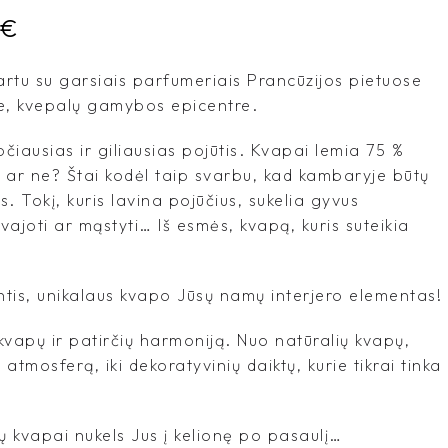
€
rtu su garsiais parfumeriais Prancūzijos pietuose
, kvepalų gamybos epicentre.
iausias ir giliausias pojūtis. Kvapai lemia 75 %
 ar ne? Štai kodėl taip svarbu, kad kambaryje būtų
s. Tokį, kuris lavina pojūčius, sukelia gyvus
svajoti ar mąstyti… Iš esmės, kvapą, kuris suteikia
tis, unikalaus kvapo Jūsų namų interjero elementas!
kvapų ir patirčių harmoniją. Nuo natūralių kvapų,
ą atmosferą, iki dekoratyvinių daiktų, kurie tikrai tinka
 kvapai nukels Jus į kelionę po pasaulį…