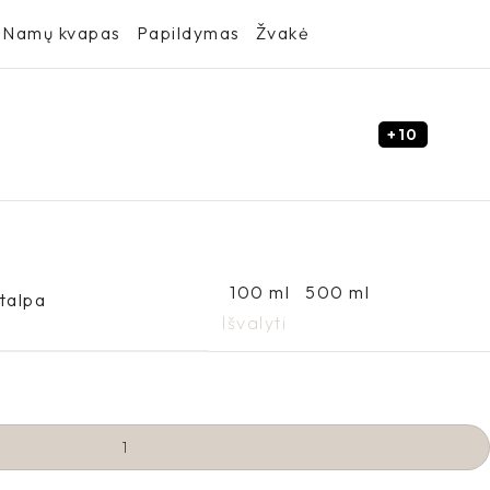
Namų kvapas
Papildymas
Žvakė
+10
100 ml
500 ml
talpa
Išvalyti