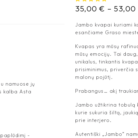
35,00
€
–
53,00
Jambo kvapai kuriami ka
esančiame Graso mieste
Kvapas yra mūsų rafinuoč
mūsų emocijų. Tai daug,
unikalus, tinkantis kvapa
prisiminimus, priverčia 
malonų pojūtį.
jau namuose jų
Prabangus… akį traukian
s kalba Asta
Jambo užtikrina tobulą 
kurie sukuria šiltą, jauki
prie interjero.
Autentiški „Jambo” namų
į paplūdimį -