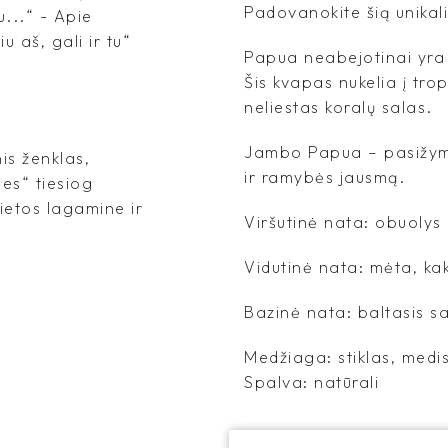
Padovanokite šią unika
u...“ - Apie
 aš, gali ir tu“
Papua neabejotinai yra v
Šis kvapas nukelia į tro
neliestas koralų salas.
Jambo Papua – pasižymi
is ženklas,
ir ramybės jausmą.
es“ tiesiog
vietos lagamine ir
Viršutinė nata: obuolys
Vidutinė nata: mėta, ka
Bazinė nata: baltasis 
Medžiaga: stiklas, medis
Spalva: natūrali