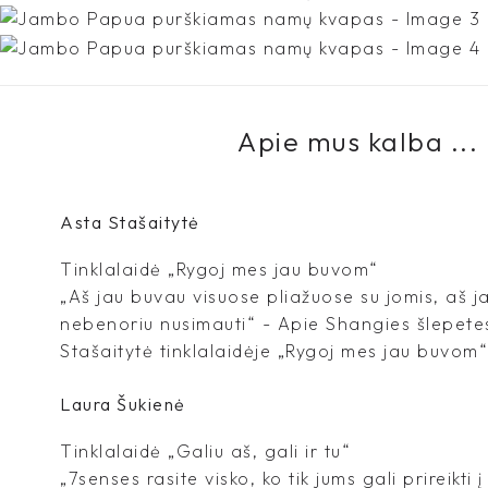
Apie mus kalba ...
Asta Stašaitytė
Tinklalaidė „Rygoj mes jau buvom“
„Aš jau buvau visuose pliažuose su jomis, aš 
nebenoriu nusimauti“ - Apie Shangies šlepete
Stašaitytė tinklalaidėje „Rygoj mes jau buvom“
Laura Šukienė
Tinklalaidė „Galiu aš, gali ir tu“
„7senses rasite visko, ko tik jums gali prireikti 