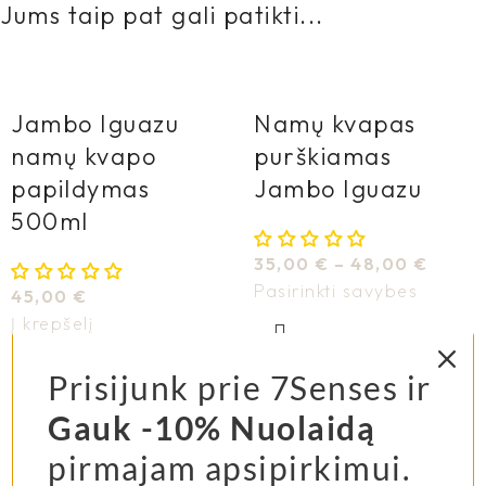
Jums taip pat gali patikti...
Jambo Iguazu
Namų kvapas
namų kvapo
purškiamas
papildymas
Jambo Iguazu
500ml
35,00
€
–
48,00
€
Pasirinkti savybes
45,00
€
Į krepšelį
Prisijunk prie 7Senses ir
Gauk -10% Nuolaidą
pirmajam apsipirkimui.