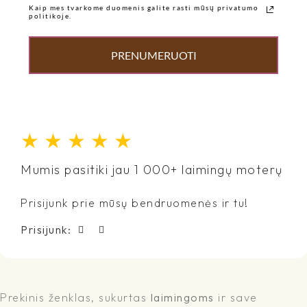
Kaip mes tvarkome duomenis galite rasti mūsų privatumo
politikoje.
PRENUMERUOTI
★
★
★
★
★
Mumis pasitiki jau 1 000+ laimingų moterų
Prisijunk prie mūsų bendruomenės ir tu!
Prisijunk:
Prekinis ženklas, sukurtas
laimingoms
ir save