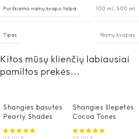
Purškiamo namų kvapo talpa
100 ml
,
500 ml
Tipas
Namų kvapas
Kitos mūsų klienčių labiausiai
pamiltos prekės...
Shangies basutės
Shangies šlepetės
Pearly Shades
Cocoa Tones
69,00
€
55,00
€