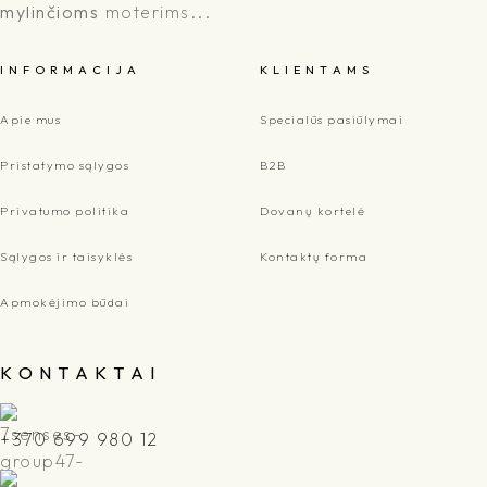
mylinčioms
moterims...
I N F O R M A C I J A
K L I E N T A M S
Apie mus
Specialūs pasiūlymai
Pristatymo sąlygos
B2B
Privatumo politika
Dovanų kortelė
Sąlygos ir taisyklės
Kontaktų forma
Apmokėjimo būdai
K O N T A K T A I
+370 699 980 12