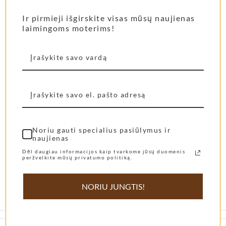
Ir pirmieji išgirskite visas mūsų naujienas
laimingoms moterims!
Noriu gauti specialius pasiūlymus ir
naujienas
APRAŠYMAS
PAPILDOMA INFORMACIJA
Dėl daugiau informacijos kaip tvarkome jūsų duomenis
peržvelkite mūsų privatumo politiką.
NORIU JUNGTIS!
Kvapas
Pico Turquino