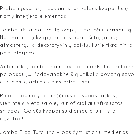
Prabangus… akį traukiantis, unikalaus kvapo Jūsų
namų interjero elementas!
Jambo užtikrina tobulą kvapų ir patirčių harmoniją.
Nuo natūralių kvapų, kurie sukuria šiltą, jaukią
atmosferą, iki dekoratyvinių daiktų, kurie tikrai tinka
prie interjero.
Autentiški „Jambo” namų kvapai nukels Jus į kelionę
po pasaulį… Padovanokite šią unikalią dovaną savo
draugams, artimiesiems arba… sau!
Pico Turquino yra aukščiausias Kubos taškas,
vienintelė vieta saloje, kur oficialiai užfiksuotas
sniegas. Gaivūs kvapai su didingu oru ir tyra
egzotika!
Jambo Pico Turquino – pasižymi stipriu medienos