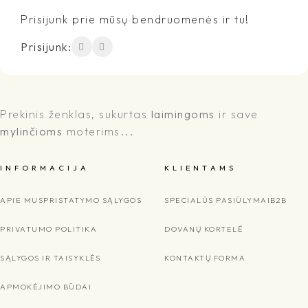
Prisijunk prie mūsų bendruomenės ir tu!
Prisijunk:
Prekinis ženklas, sukurtas
laimingoms
ir save
mylinčioms
moterims...
I N F O R M A C I J A
K L I E N T A M S
APIE MUS
PRISTATYMO SĄLYGOS
SPECIALŪS PASIŪLYMAI
B2B
PRIVATUMO POLITIKA
DOVANŲ KORTELĖ
SĄLYGOS IR TAISYKLĖS
KONTAKTŲ FORMA
APMOKĖJIMO BŪDAI