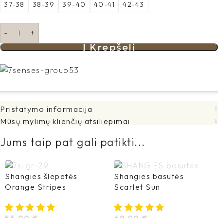
37-38
38-39
39-40
40-41
42-43
Į Krepšelį
Pristatymo informacija
Mūsų mylimų klienčių atsiliepimai
Jums taip pat gali patikti...
Shangies šlepetės
Shangies basutės
Orange Stripes
Scarlet Sun
55,00
€
69,00
€