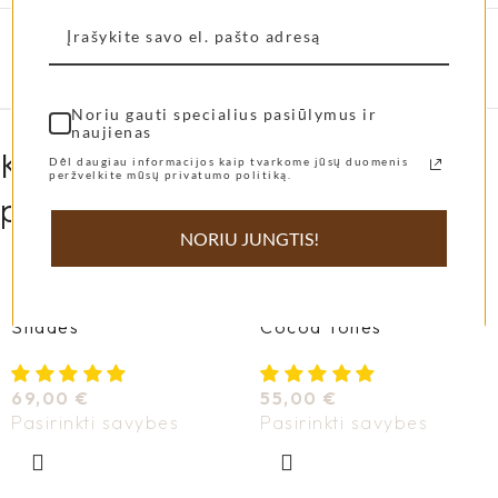
Shangies
37-38
,
38-39
,
39-40
,
40-41
,
41-42
,
dydis
42-43
Noriu gauti specialius pasiūlymus ir
naujienas
Kitos mūsų klienčių labiausiai
Dėl daugiau informacijos kaip tvarkome jūsų duomenis
peržvelkite mūsų privatumo politiką.
pamiltos prekės...
NORIU JUNGTIS!
Shangies basutės Pearly
Shangies šlepetės
Shades
Cocoa Tones
69,00
€
55,00
€
Pasirinkti savybes
Pasirinkti savybes