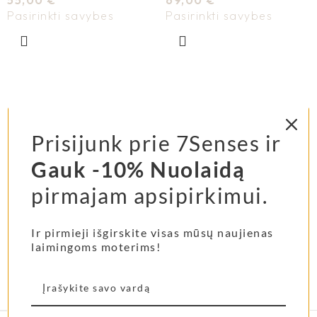
Pasirinkti savybes
Pasirinkti savybes
Prisijunk prie 7Senses ir
Gauk -10% Nuolaidą
pirmajam apsipirkimui.
APRAŠYMAS
PAPILDOMA INFORMACIJA
Ir pirmieji išgirskite visas mūsų naujienas
laimingoms moterims!
Spalva
Grey Stripes