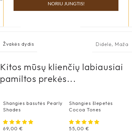
NORIU JUNGTIS!
Žvakė
Fragrant Meadow
Žvakės dydis
Didelė
,
Maža
Kitos mūsų klienčių labiausiai
pamiltos prekės...
Shangies basutės Pearly
Shangies šlepetės
Shades
Cocoa Tones
69,00
€
55,00
€