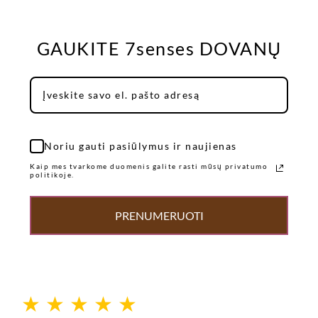
GAUKITE 7senses DOVANŲ
Noriu gauti pasiūlymus ir naujienas
Kaip mes tvarkome duomenis galite rasti mūsų privatumo
politikoje.
PRENUMERUOTI
★
★
★
★
★