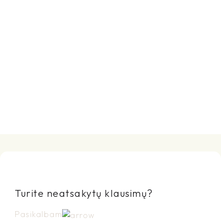
Pasirinkti Savybes
Pasirinkti Savybes
Turite neatsakytų klausimų?
Pasikalbam