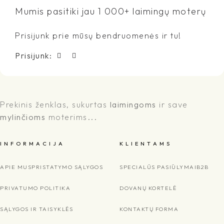
Mumis pasitiki jau 1 000+ laimingų moterų
Prisijunk prie mūsų bendruomenės ir tu!
Prisijunk:
Prekinis ženklas, sukurtas
laimingoms
ir save
mylinčioms
moterims...
I N F O R M A C I J A
K L I E N T A M S
APIE MUS
PRISTATYMO SĄLYGOS
SPECIALŪS PASIŪLYMAI
B2B
PRIVATUMO POLITIKA
DOVANŲ KORTELĖ
SĄLYGOS IR TAISYKLĖS
KONTAKTŲ FORMA