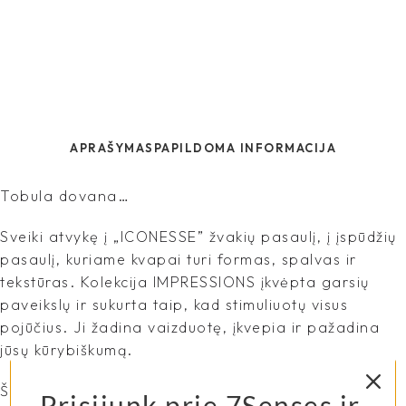
APRAŠYMAS
PAPILDOMA INFORMACIJA
Tobula dovana…
Sveiki atvykę į „ICONESSE” žvakių pasaulį, į įspūdžių
pasaulį, kuriame kvapai turi formas, spalvas ir
tekstūras. Kolekcija IMPRESSIONS įkvėpta garsių
paveikslų ir sukurta taip, kad stimuliuotų visus
pojūčius. Ji žadina vaizduotę, įkvepia ir pažadina
jūsų kūrybiškumą.
Šeši garsūs paveikslai įkvėpė ICONESSE sukurti
Prisijunk prie 7Senses ir