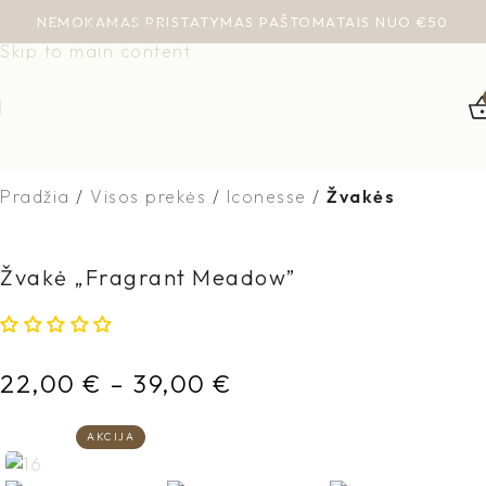
NEMOKAMAS PRISTATYMAS PAŠTOMATAIS NUO €50
Skip to navigation
Skip to main content
Pradžia
Visos prekės
Iconesse
Žvakės
Žvakė „Fragrant Meadow”
22,00
€
–
39,00
€
AKCIJA