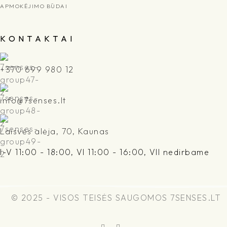
APMOKĖJIMO BŪDAI
K O N T A K T A I
+370 699 980 12
info@7senses.lt
Laisvės alėja, 70, Kaunas
I-V 11:00 - 18:00, VI 11:00 - 16:00, VII nedirbame
© 2025 - VISOS TEISĖS SAUGOMOS 7SENSES.LT