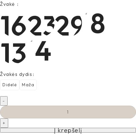
Žvakė
Žvakės dydis
Didelė
Maža
Į krepšelį