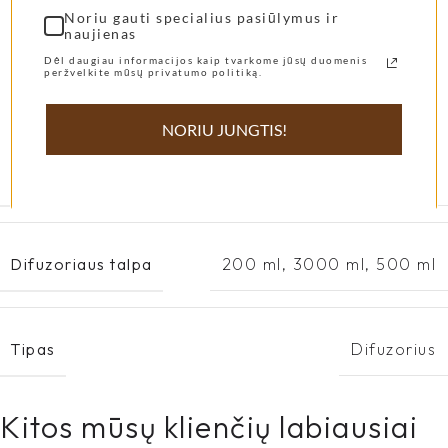
Noriu gauti specialius pasiūlymus ir
naujienas
Dėl daugiau informacijos kaip tvarkome jūsų duomenis
peržvelkite mūsų privatumo politiką.
APRAŠYMAS
PAPILDOMA INFORMACIJA
NORIU JUNGTIS!
Kvapas
Yejele
Difuzoriaus talpa
200 ml
,
3000 ml
,
500 ml
Tipas
Difuzorius
Kitos mūsų klienčių labiausiai