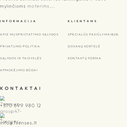
mylinčioms
moterims...
I N F O R M A C I J A
K L I E N T A M S
APIE MUS
PRISTATYMO SĄLYGOS
SPECIALŪS PASIŪLYMAI
B2B
PRIVATUMO POLITIKA
DOVANŲ KORTELĖ
SĄLYGOS IR TAISYKLĖS
KONTAKTŲ FORMA
APMOKĖJIMO BŪDAI
K O N T A K T A I
+370 699 980 12
info@7senses.lt