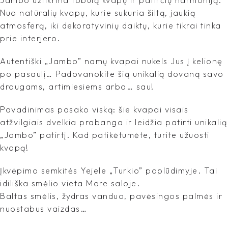
Nuo natūralių kvapų, kurie sukuria šiltą, jaukią
atmosferą, iki dekoratyvinių daiktų, kurie tikrai tinka
prie interjero.
Autentiški „Jambo” namų kvapai nukels Jus į kelionę
po pasaulį… Padovanokite šią unikalią dovaną savo
draugams, artimiesiems arba… sau!
Pavadinimas pasako viską: šie kvapai visais
atžvilgiais dvelkia prabanga ir leidžia patirti unikalią
„Jambo” patirtį. Kad patikėtumėte, turite užuosti
kvapą!
Įkvėpimo semkitės Yejele „Turkio” paplūdimyje. Tai
idiliška smėlio vieta Mare saloje.
Baltas smėlis, žydras vanduo, pavėsingos palmės ir
nuostabus vaizdas…