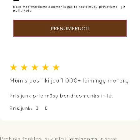
Kaip mes tvarkome duomenis galite rasti mūsų privatumo
politikoje.
PRENUMERUOTI
★
★
★
★
★
Mumis pasitiki jau 1 000+ laimingų moterų
Prisijunk prie mūsų bendruomenės ir tu!
Prisijunk:
Prekinis ženklas, sukurtas
laimingoms
ir save