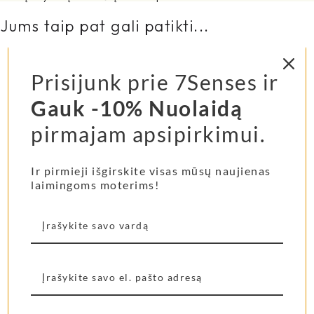
Jums taip pat gali patikti...
Namų kvapas
Namų kvapas Jambo
Prisijunk prie 7Senses ir
purškiamas Jambo
Cocoa
Gauk -10% Nuolaidą
Burano
pirmajam apsipirkimui.
57,00
€
–
399,00
€
35,00
€
–
58,00
€
Pasirinkti savybes
Pasirinkti savybes
Ir pirmieji išgirskite visas mūsų naujienas
laimingoms moterims!