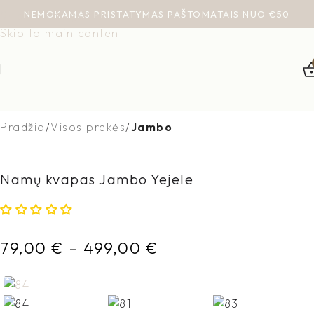
NEMOKAMAS PRISTATYMAS PAŠTOMATAIS NUO €50
Skip to navigation
Skip to main content
Pradžia
Visos prekės
Jambo
Namų kvapas Jambo Yejele
79,00
€
–
499,00
€