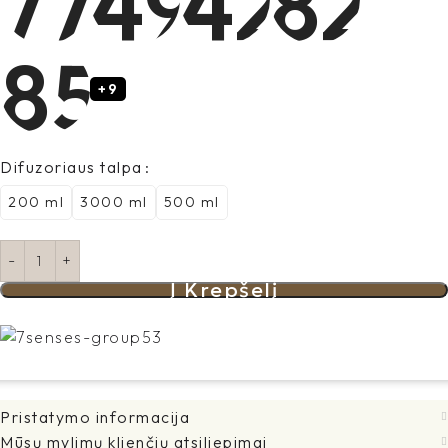
+9
Difuzoriaus talpa
200 ml
3000 ml
500 ml
Į Krepšelį
Pristatymo informacija
Mūsų mylimų klienčių atsiliepimai