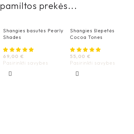
pamiltos prekės...
Shangies basutės Pearly
Shangies šlepetės
Shades
Cocoa Tones
69,00
€
55,00
€
Pasirinkti savybes
Pasirinkti savybes