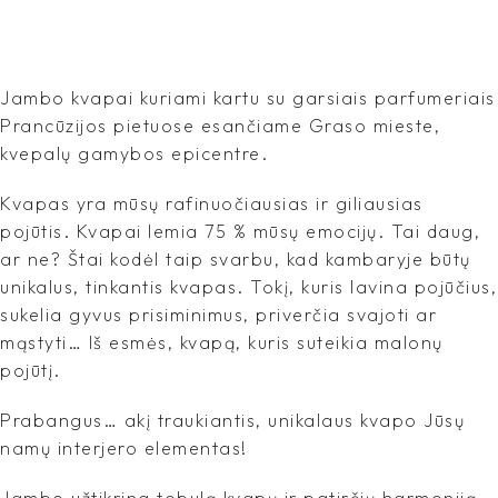
Jambo kvapai kuriami kartu su garsiais parfumeriais
Prancūzijos pietuose esančiame Graso mieste,
kvepalų gamybos epicentre.
Kvapas yra mūsų rafinuočiausias ir giliausias
pojūtis. Kvapai lemia 75 % mūsų emocijų. Tai daug,
ar ne? Štai kodėl taip svarbu, kad kambaryje būtų
unikalus, tinkantis kvapas. Tokį, kuris lavina pojūčius,
sukelia gyvus prisiminimus, priverčia svajoti ar
mąstyti… Iš esmės, kvapą, kuris suteikia malonų
pojūtį.
Prabangus… akį traukiantis, unikalaus kvapo Jūsų
namų interjero elementas!
Jambo užtikrina tobulą kvapų ir patirčių harmoniją.