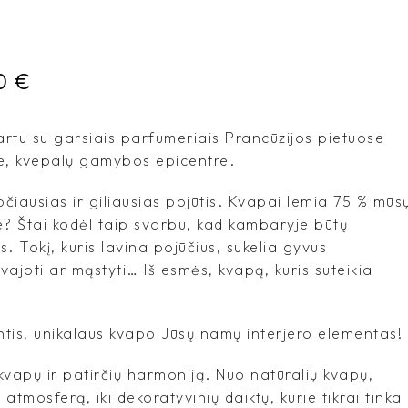
0
€
rtu su garsiais parfumeriais Prancūzijos pietuose
, kvepalų gamybos epicentre.
čiausias ir giliausias pojūtis. Kvapai lemia 75 % mūs
e? Štai kodėl taip svarbu, kad kambaryje būtų
s. Tokį, kuris lavina pojūčius, sukelia gyvus
svajoti ar mąstyti… Iš esmės, kvapą, kuris suteikia
tis, unikalaus kvapo Jūsų namų interjero elementas!
kvapų ir patirčių harmoniją. Nuo natūralių kvapų,
ą atmosferą, iki dekoratyvinių daiktų, kurie tikrai tinka