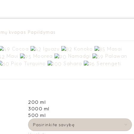
mų kvapas
Papildymas
Cocoa
Iguazu
Konoko
Masai
Maui
Moorea
Namadgi
Palawan
Pico Turquino
Sahara
Serengeti
200 ml
3000 ml
500 ml