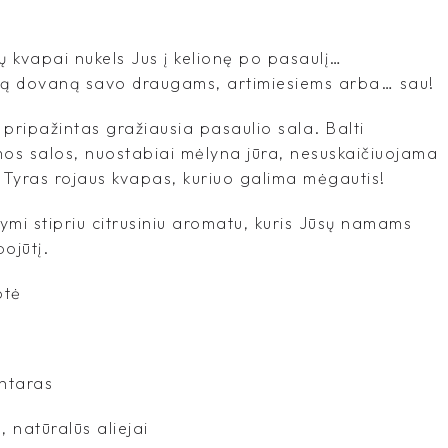
 kvapai nukels Jus į kelionę po pasaulį…
lią dovaną savo draugams, artimiesiems arba… sau!
pripažintas gražiausia pasaulio sala. Balti
os salos, nuostabiai mėlyna jūra, nesuskaičiuojama
Tyras rojaus kvapas, kuriuo galima mėgautis!
i stipriu citrusiniu aromatu, kuris Jūsų namams
pojūtį.
otė
intaras
, natūralūs aliejai