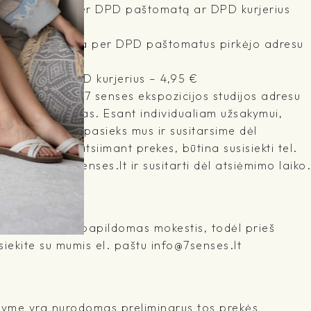
- pristatymas per DPD paštomatą ar DPD kurjerius
pristatymo kaina per DPD paštomatus pirkėjo adresu
atymas per DPD kurjerius – 4,95 €
imti prekes iš 7 senses ekspozicijos studijos adresu
T 45256, Kaunas. Esant individualiam užsakymui,
ūsų užsakymas pasieks mus ir susitarsime dėl
tvejais prieš atsiimant prekes, būtina susisiekti tel.
štu info@7senses.lt ir susitarti dėl atsiėmimo laiko.
ringą taikomas papildomas mokestis, todėl prieš
iekite su mumis el. paštu info@7senses.lt
šyme yra nurodomas preliminarus tos prekės