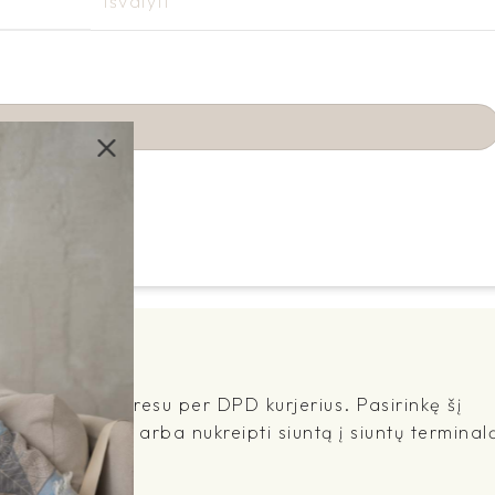
Išvalyti
sų nurodytu adresu per DPD kurjerius. Pasirinkę šį
rekes namuose arba nukreipti siuntą į siuntų terminal
.