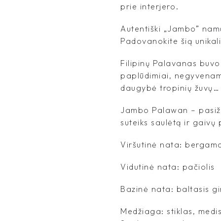
prie interjero.
Autentiški „Jambo” namų
Padovanokite šią unika
Filipinų Palavanas buvo 
paplūdimiai, negyvenam
daugybė tropinių žuvų… 
Jambo Palawan – pasižym
suteiks saulėtą ir gaivų 
Viršutinė nata: bergam
Vidutinė nata: pačiolis
Bazinė nata: baltasis g
Medžiaga: stiklas, medis