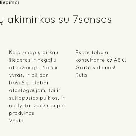
liepimai
ų akimirkos su 7senses
Kaip smagu, pirkau
Esate tobula
šlepetes ir negaliu
konsultantė 🙂 Ačiū!
atsidžiaugti. Nori ir
Gražios dienos!
vyras, ir aš dar
Rūta
basučių. Dabar
atostogaujam, tai ir
sušlapusios puikios, ir
neslysta, žodžiu super
produktas
Vaida