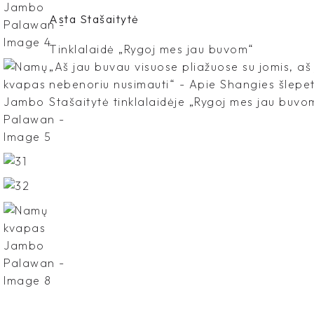
Asta Stašaitytė
Tinklalaidė „Rygoj mes jau buvom“
„Aš jau buvau visuose pliažuose su jomis, aš
nebenoriu nusimauti“ - Apie Shangies šlepe
Stašaitytė tinklalaidėje „Rygoj mes jau buvo