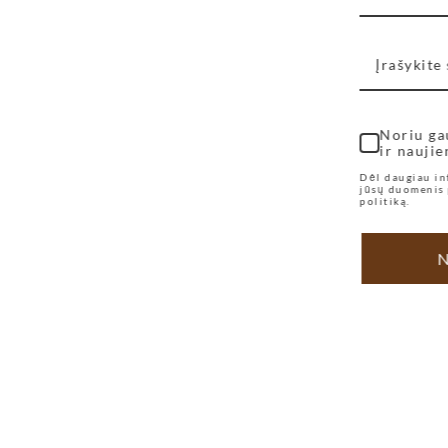
Noriu ga
ir naujie
Dėl daugiau in
jūsų duomenis 
politiką.
N