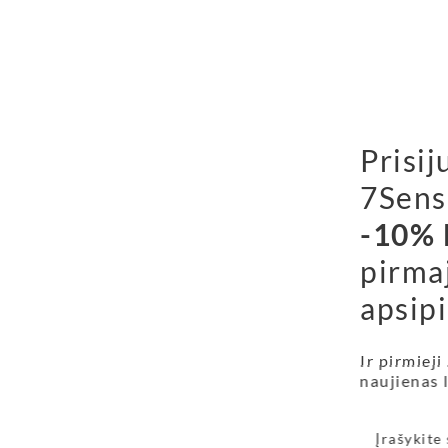
Prisij
7Sens
-10% 
pirma
apsipi
Ir pirmieji
naujienas