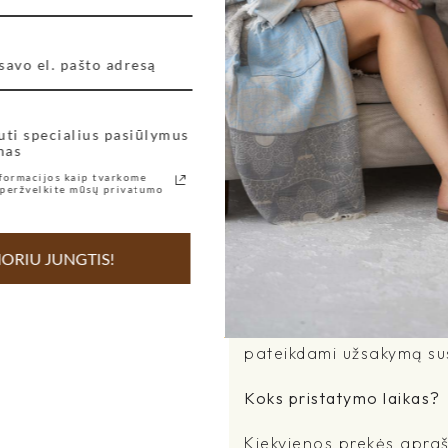
siuntoms virš 50 eurų 
nemokamas!
siuntoms iki 50 eurų - 
3,63 €
visoms siuntoms – prist
uti specialius pasiūlymus
2. Nemokamai galite atsi
nas
Juozapavičiaus pr. 21 L
formacijos kaip tvarkome
informuosime Jus, kai J
peržvelkite mūsų privatumo
atsiėmimo laiko. Kitais a
+37069998012 arba el.pa
ORIU JUNGTIS!
3. Pristatymas į Neringą:
Prekių pristatymui į Ne
pateikdami užsakymą sus
Koks pristatymo laikas?
Kiekvienos prekės apra