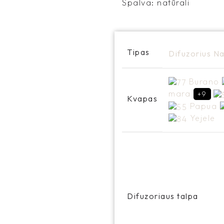
Spalva: natūrali
Tipas
Difuzorius
Na
Burano
mara
+9
Kvapas
Papua
Yejele
Difuzoriaus talpa