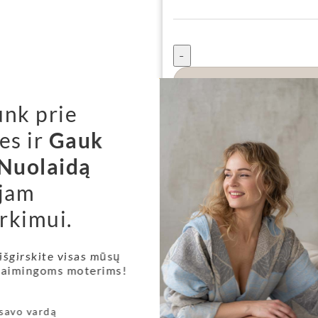
unk prie
Į krepšelį
es ir
Gauk
Nuolaidą
jam
Pristatymo informacija
rkimui.
Pristatymo būdai:
 išgirskite visas mūsų
1. Siuntų pristatymas Jū
 laimingoms moterims!
būdą galėsite atsiimti p
ar DPD atsiėmimo tašką