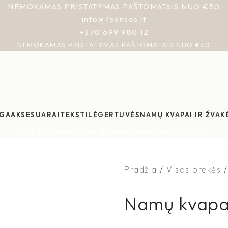
NEMOKAMAS PRISTATYMAS PAŠTOMATAIS NUO €50
info@7senses.lt
+370 699 980 12
NEMOKAMAS PRISTATYMAS PAŠTOMATAIS NUO €50
GA
AKSESUARAI
TEKSTILĖ
GERTUVĖS
NAMŲ KVAPAI IR ŽVAK
10% discount, use promo code: WDPILLS23
Pradžia
Visos prekės
Namų kvapa