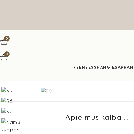
Skip to navigation
Skip to main content
0
0
7SENSES
SHANGIES
APRAN
Apie mus kalba ...