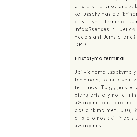
pristatymo laikotarpis, 
kai užsakymas patikrina
pristatymo terminas Jums
info@7senses.lt . Jei dė
nedelsiant Jums praneši
DPD.
Pristatymo terminai
Jei viename užsakyme yr
terminais, tokiu atveju 
terminas. Taigi, jei vi
dienų pristatymo terminu
užsakymui bus taikomas i
apsipirkimo metu Jūsų išs
pristatomos skirtingais
užsakymus.