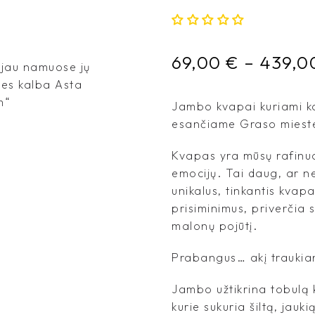
69,00
€
–
439,0
 jau namuose jų
tes kalba Asta
m“
Jambo kvapai kuriami ka
esančiame Graso mieste
Kvapas yra mūsų rafinuo
emocijų. Tai daug, ar n
unikalus, tinkantis kvapa
prisiminimus, priverčia 
malonų pojūtį.
Prabangus… akį traukian
Jambo užtikrina tobulą 
kurie sukuria šiltą, jauki