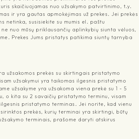
kuris skaičiuojamas nuo užsakymo patvirtinimo, t.y.
mas ir yra gautas apmokėjimas už prekes. Jei prekės
 netinka, susisiekite su mumis el. paštu
l ne nuo mūsų priklausančių aplinkybių siunta vėluos,
me. Prekes Jums pristatys patikima siuntų tarnyba
a užsakomos prekės su skirtingais pristatymo
visam užsakymui yra taikomas ilgesnis pristatymo
ename užsakyme yra užsakoma viena prekė su 1 - 5
, o kita su 2 savaičių pristatymo terminu, visam
lgesnis pristatymo terminas. Jei norite, kad vienu
irinktos prekės, kurių terminai yra skirtingi, būtų
 užsakymo terminais, prašome daryti atskirus