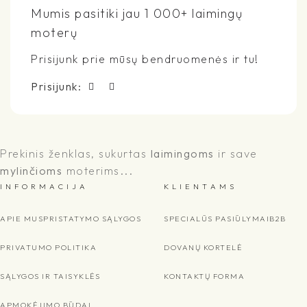
Mumis pasitiki jau 1 000+ laimingų
moterų
Prisijunk prie mūsų bendruomenės ir tu!
Prisijunk:
Prekinis ženklas, sukurtas
laimingoms
ir save
mylinčioms
moterims...
I N F O R M A C I J A
K L I E N T A M S
APIE MUS
PRISTATYMO SĄLYGOS
SPECIALŪS PASIŪLYMAI
B2B
PRIVATUMO POLITIKA
DOVANŲ KORTELĖ
SĄLYGOS IR TAISYKLĖS
KONTAKTŲ FORMA
APMOKĖJIMO BŪDAI