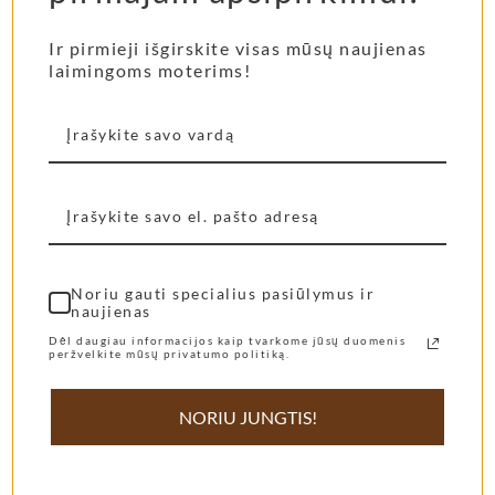
Jambo Cocoa namų
Namų kvapas Jambo
kvapo papildymas
Cocoa
Ir pirmieji išgirskite visas mūsų naujienas
500ml
laimingoms moterims!
57,00
€
–
399,00
€
45,00
€
Pasirinkti savybes
Į krepšelį
Noriu gauti specialius pasiūlymus ir
naujienas
Dėl daugiau informacijos kaip tvarkome jūsų duomenis
peržvelkite mūsų privatumo politiką.
NORIU JUNGTIS!
APRAŠYMAS
PAPILDOMA INFORMACIJA