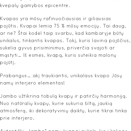
kvepalų gamybos epicentre.
Kvapas yra mūsų rafinuočiausias ir giliausias
pojūtis. Kvapai lemia 75 % mūsų emocijų. Tai daug,
ar ne? Štai kodėl taip svarbu, kad kambaryje būtų
unikalus, tinkantis kvapas. Tokį, kuris lavina pojūčius,
sukelia gyvus prisiminimus, priverčia svajoti ar
mąstyti… Iš esmės, kvapą, kuris suteikia malonų
pojūtį.
Prabangus… akį traukiantis, unikalaus kvapo Jūsų
namų interjero elementas!
Jambo užtikrina tobulą kvapų ir patirčių harmoniją.
Nuo natūralių kvapų, kurie sukuria šiltą, jaukią
atmosferą, iki dekoratyvinių daiktų, kurie tikrai tinka
prie interjero.
Autentiški „Jambo” namų kvapai nukels Jus į kelionę