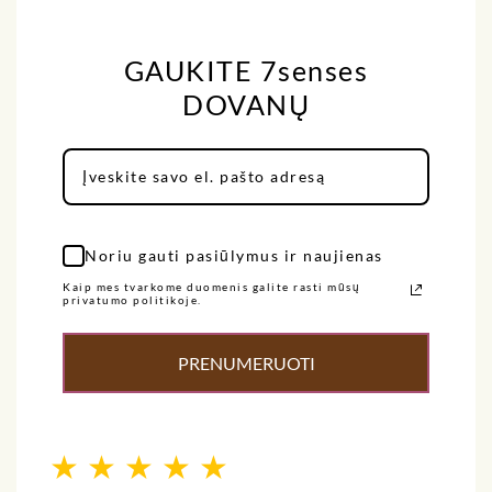
GAUKITE 7senses
DOVANŲ
Noriu gauti pasiūlymus ir naujienas
Kaip mes tvarkome duomenis galite rasti mūsų
privatumo politikoje.
PRENUMERUOTI
★
★
★
★
★