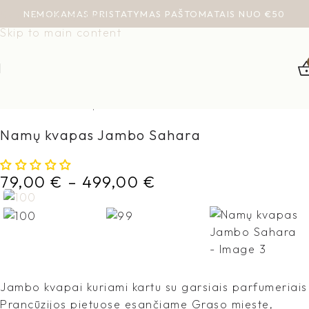
NEMOKAMAS PRISTATYMAS PAŠTOMATAIS NUO €50
Skip to navigation
Skip to main content
Pradžia
Visos prekės
Jambo
Namų kvapas Jambo Sahara
79,00
€
–
499,00
€
Jambo kvapai kuriami kartu su garsiais parfumeriais
Prancūzijos pietuose esančiame Graso mieste,