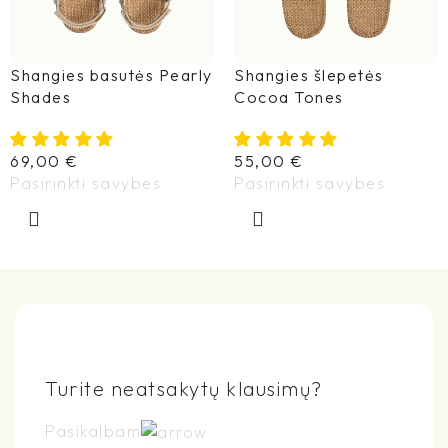
Shangies basutės Pearly
Shangies šlepetės
Shades
Cocoa Tones
69,00
€
55,00
€
Pasirinkti savybes
Pasirinkti savybes
Turite neatsakytų klausimų?
Pasikalbam