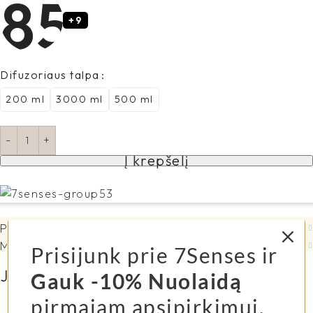
+9
Difuzoriaus talpa
200 ml
3000 ml
500 ml
Į krepšelį
Pristatymo informacija
Mūsų mylimų klienčių atsiliepimai
Prisijunk prie 7Senses ir
Jums taip pat gali patikti...
Gauk -10% Nuolaidą
pirmajam apsipirkimui.